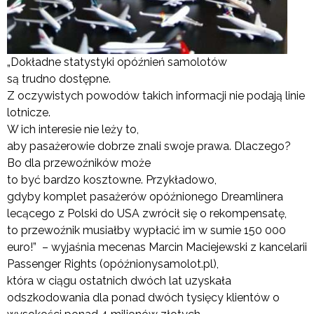
„Dokładne statystyki opóźnień samolotów
są trudno dostępne.
Z oczywistych powodów takich informacji nie podają linie
lotnicze.
W ich interesie nie leży to,
aby pasażerowie dobrze znali swoje prawa. Dlaczego?
Bo dla przewoźników może
to być bardzo kosztowne. Przykładowo,
gdyby komplet pasażerów opóźnionego Dreamlinera
lecącego z Polski do USA zwrócił się o rekompensatę,
to przewoźnik musiałby wypłacić im w sumie 150 000
euro!” – wyjaśnia mecenas Marcin Maciejewski z kancelarii
Passenger Rights (opóźnionysamolot.pl),
która w ciągu ostatnich dwóch lat uzyskała
odszkodowania dla ponad dwóch tysięcy klientów o