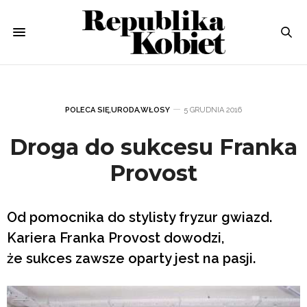
POLECA SIĘ
,
URODA
,
WŁOSY
5 GRUDNIA 2016
Droga do sukcesu Franka
Provost
Od pomocnika do stylisty fryzur gwiazd.
Kariera Franka Provost dowodzi,
że sukces zawsze oparty jest na pasji.