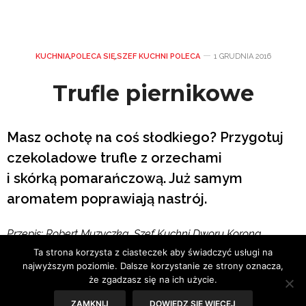
KUCHNIA
,
POLECA SIĘ
,
SZEF KUCHNI POLECA
1 GRUDNIA 2016
Trufle piernikowe
Masz ochotę na coś słodkiego? Przygotuj
czekoladowe trufle z orzechami
i skórką pomarańczową. Już samym
aromatem poprawiają nastrój.
Przepis: Robert Muzyczka, Szef Kuchni Dworu Korona
Karkonoszy
Ta strona korzysta z ciasteczek aby świadczyć usługi na
najwyższym poziomie. Dalsze korzystanie ze strony oznacza,
że zgadzasz się na ich użycie.
ZAMKNIJ
DOWIEDZ SIĘ WIĘCEJ