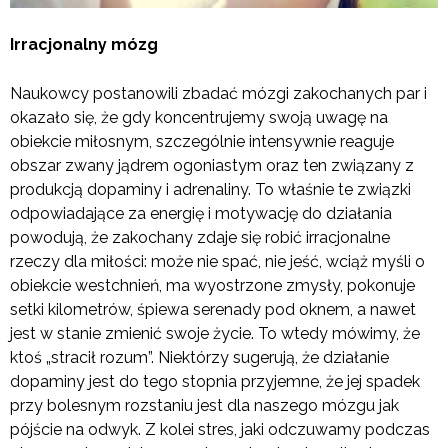
Irracjonalny mózg
Naukowcy postanowili zbadać mózgi zakochanych par i
okazało się, że gdy koncentrujemy swoją uwagę na
obiekcie miłosnym, szczególnie intensywnie reaguje
obszar zwany jądrem ogoniastym oraz ten związany z
produkcją dopaminy i adrenaliny. To właśnie te związki
odpowiadające za energię i motywację do działania
powodują, że zakochany zdaje się robić irracjonalne
rzeczy dla miłości: może nie spać, nie jeść, wciąż myśli o
obiekcie westchnień, ma wyostrzone zmysły, pokonuje
setki kilometrów, śpiewa serenady pod oknem, a nawet
jest w stanie zmienić swoje życie. To wtedy mówimy, że
ktoś „stracił rozum”. Niektórzy sugerują, że działanie
dopaminy jest do tego stopnia przyjemne, że jej spadek
przy bolesnym rozstaniu jest dla naszego mózgu jak
pójście na odwyk. Z kolei stres, jaki odczuwamy podczas