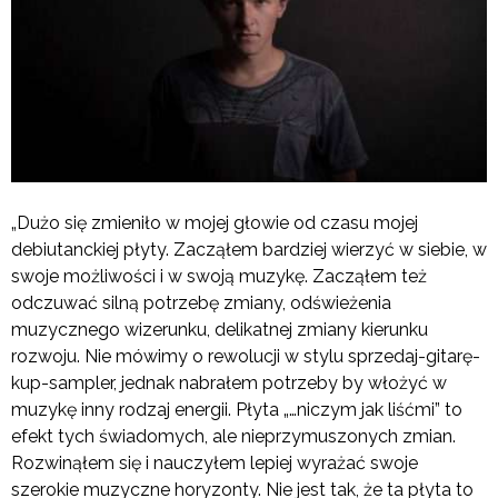
„Dużo się zmieniło w mojej głowie od czasu mojej
debiutanckiej płyty. Zacząłem bardziej wierzyć w siebie, w
swoje możliwości i w swoją muzykę. Zacząłem też
odczuwać silną potrzebę zmiany, odświeżenia
muzycznego wizerunku, delikatnej zmiany kierunku
rozwoju. Nie mówimy o rewolucji w stylu sprzedaj-gitarę-
kup-sampler, jednak nabrałem potrzeby by włożyć w
muzykę inny rodzaj energii. Płyta „…niczym jak liśćmi” to
efekt tych świadomych, ale nieprzymuszonych zmian.
Rozwinąłem się i nauczyłem lepiej wyrażać swoje
szerokie muzyczne horyzonty. Nie jest tak, że ta płyta to