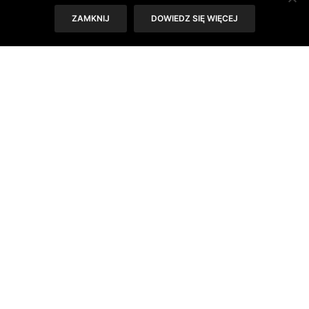
ZAMKNIJ
DOWIEDZ SIĘ WIĘCEJ
1. Oszczędność czasu
Dobre systemy do prasowania i generatory pary
pozwalają prasować znacznie szybciej i wydajniej. Para
wodna pod odpowiednim ciśnieniem przenika prasowany
materiał i natychmiast go wygładza. Dzięki temu
możemy prasować wiele warstw na raz. Ręczniki czy
pościel można prasować od razu złożone pod wymiar