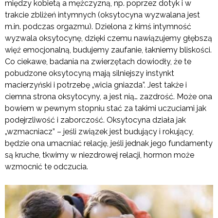
między kobietą a mężczyzną, np. poprzez dotyk i w
trakcie zbliżeń intymnych (oksytocyna wyzwalana jest
m.in. podczas orgazmu). Dzielona z kimś intymność
wyzwala oksytocynę, dzięki czemu nawiązujemy głębszą
więź emocjonalną, budujemy zaufanie, łakniemy bliskości.
Co ciekawe, badania na zwierzętach dowiodły, że te
pobudzone oksytocyną mają silniejszy instynkt
macierzyński i potrzebę „wicia gniazda”. Jest także i
ciemna strona oksytocyny, a jest nią… zazdrość. Może ona
bowiem w pewnym stopniu stać za takimi uczuciami jak
podejrzliwość i zaborczość. Oksytocyna działa jak
„wzmacniacz” – jeśli związek jest budujący i rokujący,
będzie ona umacniać relację, jeśli jednak jego fundamenty
są kruche, tkwimy w niezdrowej relacji, hormon może
wzmocnić te odczucia.