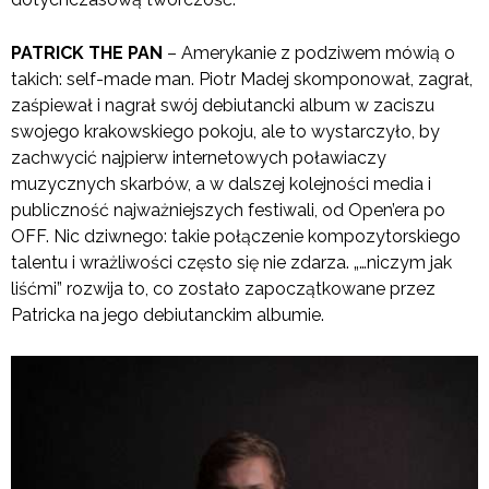
PATRICK THE PAN
– Amerykanie z podziwem mówią o
takich: self-made man. Piotr Madej skomponował, zagrał,
zaśpiewał i nagrał swój debiutancki album w zaciszu
swojego krakowskiego pokoju, ale to wystarczyło, by
zachwycić najpierw internetowych poławiaczy
muzycznych skarbów, a w dalszej kolejności media i
publiczność najważniejszych festiwali, od Open’era po
OFF. Nic dziwnego: takie połączenie kompozytorskiego
talentu i wrażliwości często się nie zdarza. „…niczym jak
liśćmi” rozwija to, co zostało zapoczątkowane przez
Patricka na jego debiutanckim albumie.