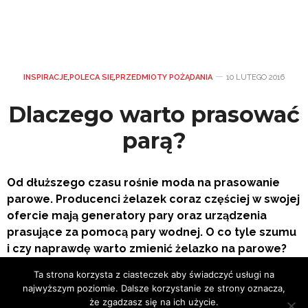
INSPIRACJE
,
POLECA SIĘ
,
PRZEDMIOTY POŻĄDANIA
10 LUTEGO 2016
Dlaczego warto prasować
parą?
Od dłuższego czasu rośnie moda na prasowanie
parowe. Producenci żelazek coraz częściej w swojej
ofercie mają generatory pary oraz urządzenia
prasujące za pomocą pary wodnej. O co tyle szumu
i czy naprawdę warto zmienić żelazko na parowe?
Ta strona korzysta z ciasteczek aby świadczyć usługi na
najwyższym poziomie. Dalsze korzystanie ze strony oznacza,
że zgadzasz się na ich użycie.