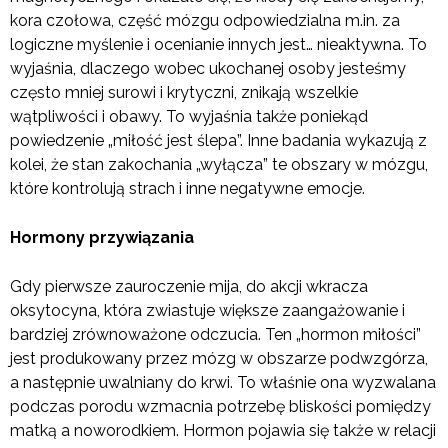
kora czołowa, część mózgu odpowiedzialna m.in. za
logiczne myślenie i ocenianie innych jest… nieaktywna. To
wyjaśnia, dlaczego wobec ukochanej osoby jesteśmy
często mniej surowi i krytyczni, znikają wszelkie
wątpliwości i obawy. To wyjaśnia także poniekąd
powiedzenie „miłość jest ślepa”. Inne badania wykazują z
kolei, że stan zakochania „wyłącza” te obszary w mózgu,
które kontrolują strach i inne negatywne emocje.
Hormony przywiązania
Gdy pierwsze zauroczenie mija, do akcji wkracza
oksytocyna, która zwiastuje większe zaangażowanie i
bardziej zrównoważone odczucia. Ten „hormon miłości”
jest produkowany przez mózg w obszarze podwzgórza,
a następnie uwalniany do krwi. To właśnie ona wyzwalana
podczas porodu wzmacnia potrzebę bliskości pomiędzy
matką a noworodkiem. Hormon pojawia się także w relacji