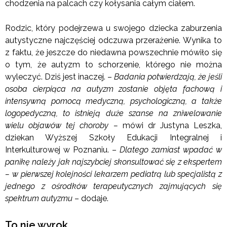
chodzenia na palcach czy kołysania całym ciałem.
Rodzic, który podejrzewa u swojego dziecka zaburzenia
autystyczne najczęściej odczuwa przerażenie. Wynika to
z faktu, że jeszcze do niedawna powszechnie mówiło się
o tym, że autyzm to schorzenie, którego nie można
wyleczyć. Dziś jest inaczej. –
Badania potwierdzają, że jeśli
osoba cierpiąca na autyzm zostanie objęta fachową i
intensywną pomocą medyczną, psychologiczną, a także
logopedyczną, to istnieją duże szanse na zniwelowanie
wielu objawów tej choroby –
mówi dr Justyna Leszka,
dziekan Wyższej Szkoły Edukacji Integralnej i
Interkulturowej w Poznaniu. –
Dlatego zamiast wpadać w
panikę należy jak najszybciej skonsultować się z ekspertem
– w pierwszej kolejności lekarzem pediatrą lub specjalistą z
jednego z ośrodków terapeutycznych zajmujących się
spektrum autyzmu
– dodaje.
To nie wyrok