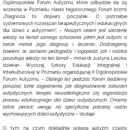
Ogólnopolskie Forum Autyzmu, które odbędzie się 29
września w Poznaniu. Hasło tegorocznego Forum brzmi:
„Diagnoza to dopiero początek. O potrzebie
systemowych rozwiązań terapeutycznych i edukacyjnych
dla dzieci z autyzmem”. –
Naszym celem jest szerzenie
wiedzy na temat samego schorzenia, jakim jest autyzm, a
także metod jego diagnozy i leczenia. Dostrzegamy
bowiem, że zarówno pedagodzy i logopedzi, jak i rodzice
poszukują wiedzy na ten temat
– mówi dr Justyna Leszka,
dziekan Wyższej Szkoły Edukacji Integralnej i
Interkulturowej w Poznaniu organizującej II Ogólnopolskie
Forum Autyzmu.
– Dlatego też podczas Forum będziemy
poruszać takie zagadnienia, jak diagnozowanie zaburzeń
autystycznych, terapia neurobiologiczna czy organizacja
procesu edukacyjnego dla dzieci autystycznych. Chcemy
także zwrócić uwagę na specyficzne potrzeby rodzin
wychowujących dzieci autystyczne
– dodaje.
O tym, na czym dokładnie polega autyzm często