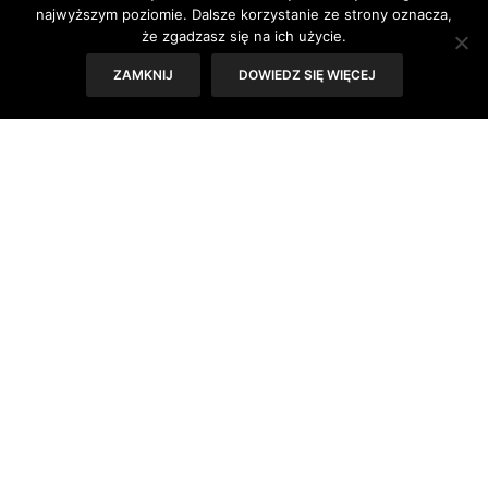
najwyższym poziomie. Dalsze korzystanie ze strony oznacza,
że zgadzasz się na ich użycie.
W poprzednim roku widzieliśmy więcej nawiązań do stylu
napoleońskiego, w tym z kolei mamy więcej do czynienia
ZAMKNIJ
DOWIEDZ SIĘ WIĘCEJ
z typowo wojskowymi motywami. Luźne parki w kolorach
militarnych to absolutny must have tego sezonu. Nie
zapomnij oczywiście o dodatkach takich jak ciężkie,
wiązane obuwie bądź skórzane, duże torby.
Nieodzownym elementem okaże się złota biżuteria, która
nada wizerunkowi nieco elegancji. My uwielbiamy ten styl
za wspaniałe połączenie męskiej i damskiej garderoby.
Zerknijcie na nasze propozycje stylizacji.
[galleryview id=195]
PREVIOUS ARTICLE
Wyniki konkursu: Dziewczyna w błękitnej sukience -
książka do wygrania!
NEXT ARTICLE
Autyzm – diagnoza to zaledwie początek