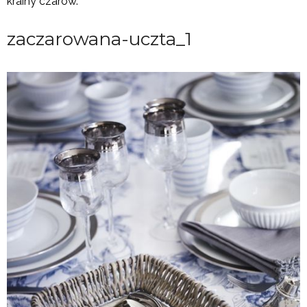
krainy czarów.
zaczarowana-uczta_1