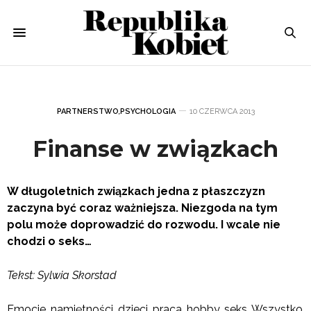
PARTNERSTWO
,
PSYCHOLOGIA
10 CZERWCA 2013
Finanse w związkach
W długoletnich związkach jedna z płaszczyzn
zaczyna być coraz ważniejsza. Niezgoda na tym
polu może doprowadzić do rozwodu. I wcale nie
chodzi o seks…
Tekst: Sylwia Skorstad
Emocje, namiętności, dzieci, praca, hobby, seks. Wszystko