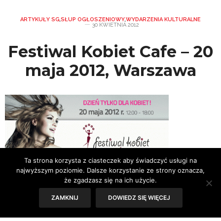
ARTYKUŁY SG
,
SŁUP OGŁOSZENIOWY
,
WYDARZENIA KULTURALNE
30 KWIETNIA 2012
Festiwal Kobiet Cafe – 20
maja 2012, Warszawa
Ta strona korzysta z ciasteczek aby świadczyć usługi na
najwyższym poziomie. Dalsze korzystanie ze strony oznacza,
że zgadzasz się na ich użycie.
ZAMKNIJ
DOWIEDZ SIĘ WIĘCEJ