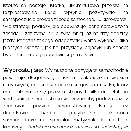
istotne są postoje. Krótka, kilkuminutowa przerwa na
rozprostowanie kości wpłynie pozytywnie na
samopoczucie prowadzącego samochód. Ilu kierowców-
tyle strategii podróży, ale obowiązuje jedna sprawdzona
zasada – zatrzymaj się przynajmniej raz na trzy godziny
jazdy. Podczas takiego odpoczynku warto wykonać kilka
prostych ćwiczeń, jak np. przysiady, pajacyki lub spacer,
by dotlenić mózg i poprawić krążenie krwi.
Wyprostuj się:
Wymuszona pozycja w samochodzie
powoduje długotrwały ucisk na zakończenia włókien
nerwowych, co skutkuje bólem kręgosłupa i karku, który
może utrzymać się przez następnych kilka dni. Dlatego
warto unieść nieco lusterko wsteczne, aby podczas jazdy
zachować pozycję wyprostowaną. Istnieją też
dodatkowe, bardzo pożyteczne akcesoria
samochodowe, np. specjalne maty/nakładki na fotel
kierowcy. –
Redukują one nacisk zarówno na siedzisku, jak