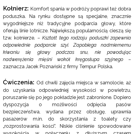
Kołnierz:
Komfort spania w podróży poprawi też dobra
poduszka. Na rynku dostępne są specjalne, znacznie
wygodniejsze niż tradycyjne podparcia głowy, które
oferują linie lotnicze. Największą popularnością cieszą się
tzw. kołnierze. –
Kształt tego rodzaju poduszki zapewnia
odpowiednie podparcie szyi.
Zapobiega nadmiernemu
kiwaniu się głowy podczas snu, nie powodując
nadwerężenia mięśni wokół kręgosłupa szyjnego
–
zaznacza Jacek Poznański z firmy Tempur Polska.
Ćwiczenia:
Od chwili zajęcia miejsca w samolocie, aż
do uzyskania odpowiedniej wysokości w powietrzu,
poruszanie się po jego pokładzie jest zabronione. Dopiero
dyspozycja o możliwości odpięcia pasów
bezpieczeństwa, wydana przez obsługę, uprawnia
pasażerów m.in. do skorzystania z toalety czy
„rozprostowania kości”. Niskie ciśnienie spowodowane
wysokością w połączeniu z dłuższym czasem