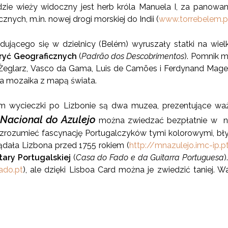
adzie wieży widoczny jest herb króla Manuela I, za panowa
znych, m.in. nowej drogi morskiej do Indii (
www.torrebelem.p
jdującego się w dzielnicy (Belém) wyruszały statki na wie
ryć Geograficznych
(
Padrão dos Descobrimentos
). Pomnik m
k Żeglarz, Vasco da Gama, Luis de Camões i Ferdynand Mage
a mozaika z mapą świata.
wycieczki po Lizbonie są dwa muzea, prezentujące ważne
Nacional do Azulejo
można zwiedzać bezpłatnie w nie
 zrozumieć fascynację Portugalczyków tymi kolorowymi, b
ądała Lizbona przed 1755 rokiem (
http://mnazulejo.imc-ip.p
ary Portugalskiej
(
Casa do Fado e da Guitarra
Portuguesa
)
do.pt
), ale dzięki Lisboa Card można je zwiedzić taniej. 