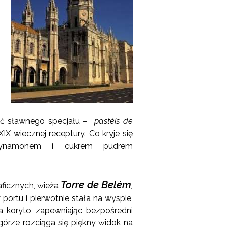
ać sławnego specjału –
pastéis de
IX wiecznej receptury. Co kryje się
cynamonem i cukrem pudrem
Torre de Belém
ficznych, wieża
,
portu i pierwotnie stała na wyspie,
ła koryto, zapewniając bezpośredni
górze rozciąga się piękny widok na