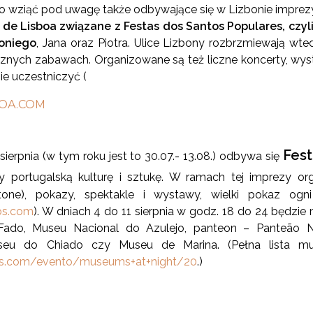
to wziąć pod uwagę także odbywające się w Lizbonie imprez
 de Lisboa
związane z
Festas dos Santos
Populares
,
czyl
toniego
, Jana oraz Piotra. Ulice Lizbony rozbrzmiewają wte
cznych zabawach. Organizowane są też liczne koncerty, wyst
e uczestniczyć (
OA.COM
Fest
ierpnia (w tym roku jest to 30.07.- 13.08.) odbywa się
y portugalską kulturę i sztukę. W ramach tej imprezy 
Stone), pokazy, spektakle i wystawy, wielki pokaz o
os.com
). W dniach 4 do 11 sierpnia w godz. 18 do 24 będzie
Fado, Museu Nacional do Azulejo, panteon – Panteão N
eu do Chiado czy Museu de Marina. (Pełna lista muz
os.com/evento/museums+at+night/20
.)