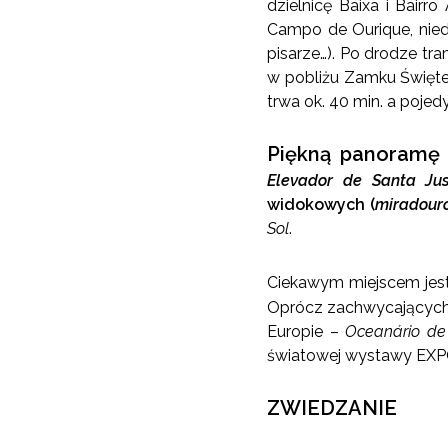
dzielnicę Baixa i Bairr
Campo de Ourique, nied
pisarze…). Po drodze tr
w pobliżu Zamku Święte
trwa ok. 40 min. a poje
Piękną panoramę 
Elevador de Santa Ju
widokowych
(
miradour
Sol
.
Ciekawym miejscem jes
Oprócz zachwycających f
Europie –
Oceanário de
światowej wystawy EXP
ZWIEDZANIE