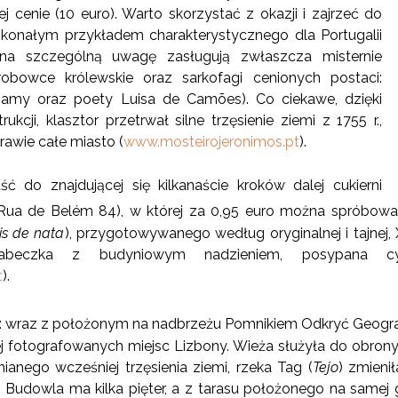
 cenie (10 euro). Warto skorzystać z okazji i zajrzeć do
oskonałym przykładem charakterystycznego dla Portugalii
(na szczególną uwagę zasługują zwłaszcza misternie
grobowce królewskie oraz sarkofagi cenionych postaci:
amy oraz poety Luisa de Camões). Co ciekawe, dzięki
ukcji, klasztor przetrwał silne trzęsienie ziemi z 1755 r.,
rawie całe miasto (
www.mosteirojeronimos.pt
).
ść do znajdującej się kilkanaście kroków dalej cukierni
Rua de Belém 84), w której za 0,95 euro można spróbow
is de nata
), przygotowywanego według oryginalnej i tajnej, X
beczka z budyniowym nadzieniem, posypana 
t
).
: wraz z położonym na nadbrzeżu Pomnikiem Odkryć Geogra
ej fotografowanych miejsc Lizbony. Wieża służyła do obrony 
anego wcześniej trzęsienia ziemi, rzeka Tag (
Tejo
) zmieni
 Budowla ma kilka pięter, a z tarasu położonego na samej 