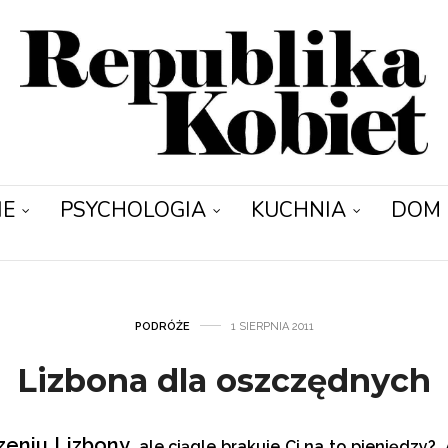
IE
PSYCHOLOGIA
KUCHNIA
DOM
PODRÓŻE
1 SIERPNIA 2011
Lizbona dla oszczędnych
zeniu Lizbony
, ale ciągle brakuje Ci na to pieniędzy