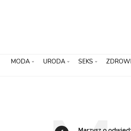
MODA
URODA
SEKS
ZDROW
Marzysz o odwied