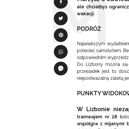
ale chciałbyś ograni
wakacji.
PODRÓŻ
Największym wydatkiem 
polecieć samolotem. Bez
odpowiednim wyprzedzeni
Do Lizbony można się 
przesiadek jest to doś
niepodważalną zaletą je
PUNKTY WIDOKO
W Lizbonie niez
tramwajem nr 28
(
elé
współgra z mijanymi 