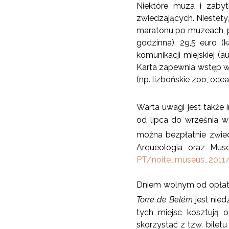
Niektóre muza i zabyt
zwiedzających. Niestety
maratonu po muzeach, p
godzinna), 29,5 euro (
komunikacji miejskiej (a
Karta zapewnia wstęp w
(np. lizbońskie zoo, ocea
Warta uwagi jest także 
od lipca do września 
można bezpłatnie zwi
Arqueologia oraz Mus
PT/noite_museus_2011/
Dniem wolnym od opła
Torre de
Belém
jest nied
tych miejsc kosztują 
skorzystać z tzw. bilet