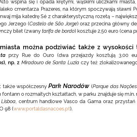
o Alto wspina się i opada krętymi, wąskimi uliczkami miast
aleko cmentarza Prazeres, na którym spoczywają sławni Por
amwaj mija katedrę Sé z charakterystyczną rozetą – najwięks
go Jerzego (
Castelo de São Jorge
) oraz przecina główny de
dynczy bilet (zwany
tarifa de bordo
) kosztuje 2,50 euro (cena 
miasta można podziwiać także z wysokości 
sta
przy Rue do Ouro (dwa przejazdy kosztują 3,00 eu
os
), np. z
Miradouro de Santa Luzia
czy też zlokalizowaneg
Park Narodów
t także współczesny
(
Parque das Nações
ontann o rozmaitych kształtach, w parku znajduje się m.in.
 Lisboa
, centrum handlowe Vasco da Gama oraz przystań d
O 98 (
www.portaldasnacoes.pt
).