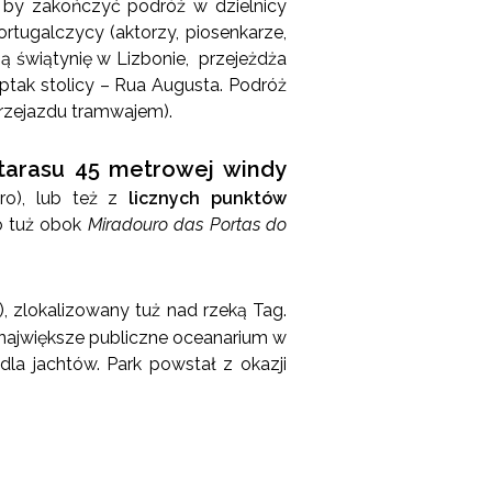
a, by zakończyć podróż w dzielnicy
tugalczycy (aktorzy, piosenkarze,
zą świątynię w Lizbonie, przejeżdża
ptak stolicy – Rua Augusta. Podróż
przejazdu tramwajem).
tarasu 45 metrowej windy
ro), lub też z
licznych
punktów
o tuż obok
Miradouro das Portas do
), zlokalizowany tuż nad rzeką Tag.
 największe publiczne oceanarium w
la jachtów. Park powstał z okazji