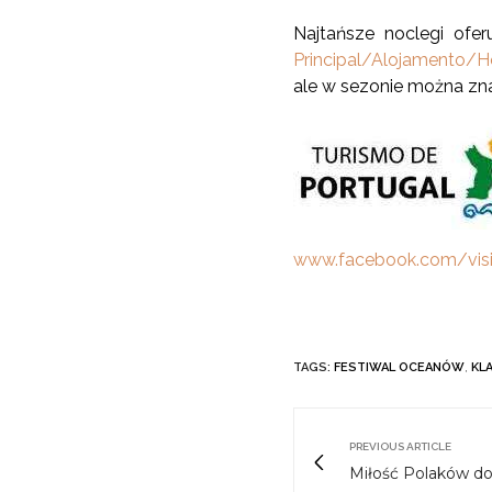
Najtańsze noclegi ofer
Principal/Alojamento/H
ale w sezonie można zna
www.facebook.com/visi
TAGS:
FESTIWAL OCEANÓW
,
KL
PREVIOUS ARTICLE
Miłość Polaków d