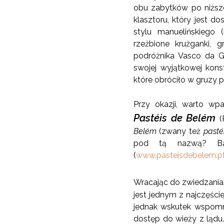
obu zabytków po niższej
klasztoru, który jest d
stylu manuelińskiego 
rzeźbione krużganki, 
podróżnika Vasco da G
swojej wyjątkowej konstr
które obróciło w gruzy p
Przy okazji, warto wpa
Pastéis de Belém
(
Belém
(zwany też
pasté
pod tą nazwą? Ba
(
www.pasteisdebelem.p
Wracając do zwiedzania
jest jednym z najczęści
jednak wskutek wspomni
dostęp do wieży z lądu.