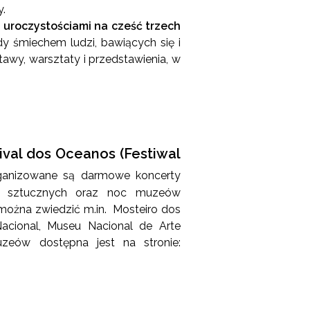
y.
i uroczystościami na cześć trzech
dy śmiechem ludzi, bawiących się i
awy, warsztaty i przedstawienia, w
ival dos Oceanos (Festiwal
organizowane są darmowe koncerty
gni sztucznych oraz noc muzeów
 można zwiedzić m.in. Mosteiro dos
acional, Museu Nacional de Arte
eów dostępna jest na stronie: