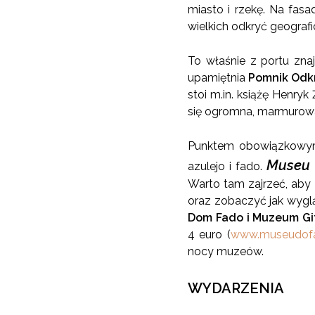
miasto i rzekę. Na fas
wielkich odkryć geografic
To właśnie z portu zna
upamiętnia
Pomnik Odk
stoi m.in. książę Henry
się ogromna, marmurow
Punktem obowiązkowym 
Museu 
azulejo i fado.
Warto tam zajrzeć, aby
oraz zobaczyć jak wygl
Dom Fado i Muzeum Git
4 euro (
www.museudofa
nocy muzeów.
WYDARZENIA