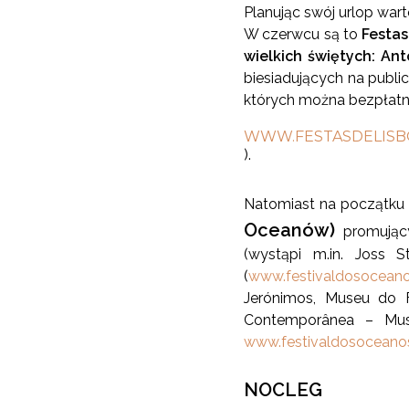
Planując swój urlop war
W czerwcu są to
Festas
wielkich świętych: An
biesiadujących na publi
których można bezpłatni
WWW.FESTASDELISB
).
Natomiast na początku s
Oceanów)
promując
(wystąpi m.in. Joss 
(
www.festivaldosocean
Jerónimos, Museu do 
Contemporânea – Mus
www.festivaldosocean
NOCLEG