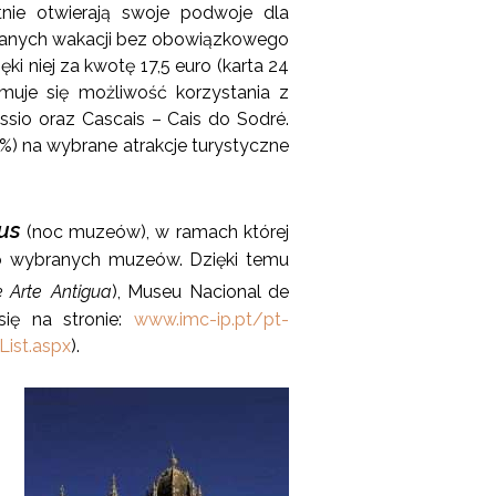
tnie otwierają swoje podwoje dla
 udanych wakacji bez obowiązkowego
ięki niej za kwotę 17,5 euro (karta 24
ymuje się możliwość korzystania z
ossio oraz Cascais – Cais do Sodré.
) na wybrane atrakcje turystyczne
us
(noc muzeów), w ramach której
o wybranych muzeów. Dzięki temu
 Arte
Antigua
), Museu Nacional de
ię na stronie:
www.imc-ip.pt/pt-
ist.aspx
).