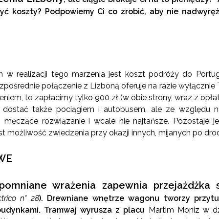
czyć koszty? Podpowiemy Ci co zrobić, aby nie nadwy
w realizacji tego marzenia jest koszt podróży do Portugal
pośrednie połączenie z Lizboną oferuje na razie wyłącznie T
em, to zapłacimy tylko 900 zł (w obie strony, wraz z opłat
dostać także pociągiem i autobusem, ale ze względu n
ć męczące rozwiązanie i wcale nie najtańsze. Pozostaje 
st możliwość zwiedzenia przy okazji innych, mijanych po dro
WE
apomniane wrażenia zapewnia przejażdżka
ctrico n° 28
). Drewniane wnętrze wagonu tworzy przytu
budynkami. Tramwaj wyrusza z placu
Martim Moniz w dz