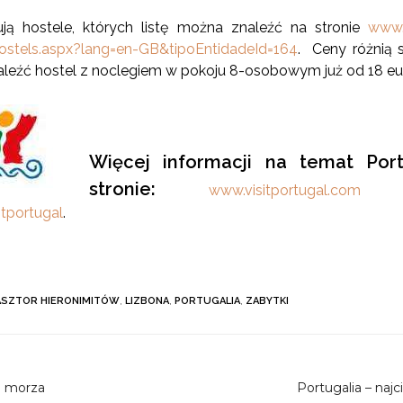
ują hostele, których listę można znaleźć na stronie
www.
ostels.aspx?lang=en-GB&tipoEntidadeId=164
. Ceny różnią si
leźć hostel z noclegiem w pokoju 8-osobowym już od 18 euro
Więcej informacji na temat Por
stronie:
www.visitportugal.com
or
tportugal
.
ASZTOR HIERONIMITÓW
,
LIZBONA
,
PORTUGALIA
,
ZABYTKI
o morza
Portugalia – naj