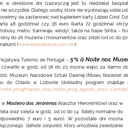
ki w określone dni (zazwyczaj jest to niedziela) bezpła
, nie wszystkie. Dlatego osoby, które nie wyobrażają sobie
owinny się zastanowić nad kupieniem karty
Lisboa Card
. Dz
karta 48 godzinna) czy 36 euro (karta 72 godzinna) otrz
utobusy, metro, tramwaje, windy), także na trasie Sintra – R
olny do 26 muzeów i monumentów oraz zniżki (od 10 do 50%
narium) (
www.askmelisboa.com/en
).
5ªs à Noite nos Muse
inicjatywa Turismo de Portugal –
w czwartki w godz. od 18 do 23 można wejść za darmo d
edzić Muzeum
Narodowe Sztuki Dawnej (
Museu Nacional de
eu do Chiado w Lizbonie (dokładny program znajduje s
noite_progrmacao_2011/noite_prog_agosto_2011/ ContentL
t w
Mosteiro dos Jerónimos
(klasztor Hieronimitów) oraz w
ziela oraz święta w godz. od 10 do 14 (bilety normalne do
odpowiednio 7 euro i 5 euro). W pozostałe dni można
u łączonego (
bilhete conjunto
), który umożliwia zwiedzenie