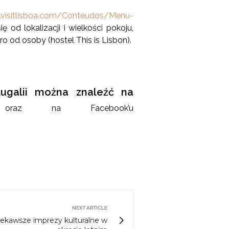
visitlisboa.com/Conteudos/Menu-
ę od lokalizacji i wielkości pokoju,
 od osoby (hostel This is Lisbon).
tugalii można znaleźć na
az na Facebook’u
NEXT ARTICLE
ciekawsze imprezy kulturalne w