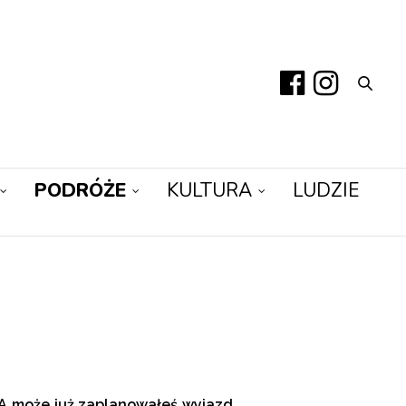
PODRÓŻE
KULTURA
LUDZIE
? A może już zaplanowałeś wyjazd,