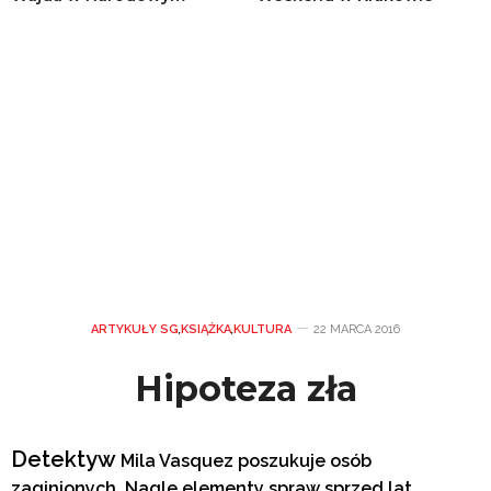
ARTYKUŁY SG
,
KSIĄŻKA
,
KULTURA
22 MARCA 2016
Hipoteza zła
Detektyw
Mila Vasquez poszukuje osób
zaginionych. Nagle elementy spraw sprzed lat