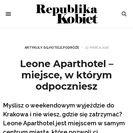
ARTYKUŁY SG
,
HOTELE
,
PODRÓŻE
22 MARCA 2016
Leone Aparthotel –
miejsce, w którym
odpoczniesz
Myślisz o weekendowym wyjeździe do
Krakowa i nie wiesz, gdzie się zatrzymać?
Leone Aparthotel jest miejscem w samym
centrum miasta, które pozwoli ci