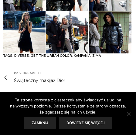
TAGS:
DIVERSE
,
GET THE URBAN COLOR
,
KAMPANIA
,
ZIMA
PREVIOUS ARTICLE
Świąteczny makijaż Dior
NEXT ARTICLE
Ta strona korzysta z ciasteczek aby świadczyć usługi na
Hotel H15 Boutique
najwyższym poziomie. Dalsze korzystanie ze strony oznacza,
że zgadzasz się na ich użycie.
ZAMKNIJ
DOWIEDZ SIĘ WIĘCEJ