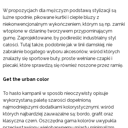
W propozycjach dla mężczyzn podstawą stylizacji są
luźne spodnie, pikowane kurtki i ciepłe bluzy z
niekonwencjonalnym wykończeniem, którym są np. zamki
wtopione w dzianinę tworzywem przypominającym
gumę. Zaprojektowane, by podkreślić industrialny styl
całości. Tutaj także, podobnie jak w linii damskiej, nie
zabraknie bogatego wyboru akcesoriów, wśród których
znalazły się sportowe buty, proste wełniane czapki i
plecaki, które sprawdzą się również noszone przez ramię.
Get the urban color
To hasło kampanii w sposób nieoczywisty opisuje
wykorzystaną paletę szarości dopełnioną
najmodniejszymi dodatkami kolorystycznymi, wśród
których najbardziej zauważalne są: bordo, grafit oraz
klasyczna czerń. Oszczędna gama kolorów uwypukla
przeciwstawiony wielobarwnemu miastu minimalizm