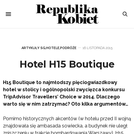
ARTYKUŁY SG
,
HOTELE
,
PODRÓŻE
16 LISTOPADA 2015
Hotel H15 Boutique
H15 Boutique to najmłodszy pięciogwiazdkowy
hotel w stolicy i ogólnopolski zwycięzca konkursu
TripAdvisor Travellers’ Choice w 2014. Dlaczego
warto się w nim zatrzymać? Oto kilka argumentów…
Pomimo historycznych akcentów (w hotelu przed II wojną
znajdowała się ambasada sowiecka, a budynek nie uległ
zniszczeniu w trakcie bombardowania Warszawy), H15