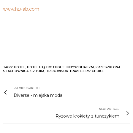
www.h15ab.com
TAGS:
HOTEL
,
HOTEL H15 BOUTIQUE
,
INDYWIDUALIZM
,
PRZESZKLONA
SZACHOWNICA
,
SZTUKA
,
TRIPADVISOR TRAVELLERS’ CHOICE
PREVIOUS ARTICLE
Diverse - miejska moda
NEXT ARTICLE
Ryżowe krokiety z tuńczykiem