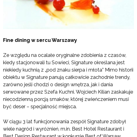
Fine dining w sercu Warszawy
Ze względu na ocalałe oryginalne zdobienia z czasów,
kiedy stacjonowali tu Sowieci, Signature określana jest
niekiedy kuchnią z „pod znaku sierpa i młota” Mimo historii
obiektu w Signature panują całkowicie zachodnie trendy,
zarówno jeśli chodzi o design wnętrza, jak i dania
serwowane przez Szefa Kuchni. Wojciech Kilian zaskakuje
niecodzienną porcją smaków, której zwieńczeniem musi
być deser – specjalność miejsca.
W ciągu 3 lat funkcjonowania zespół Signature zdobył
wiele nagród i wyróżnień, m.in. Best Hotel Restaurant i
Best Design Restaurant w konkursie Best of Warsaw.