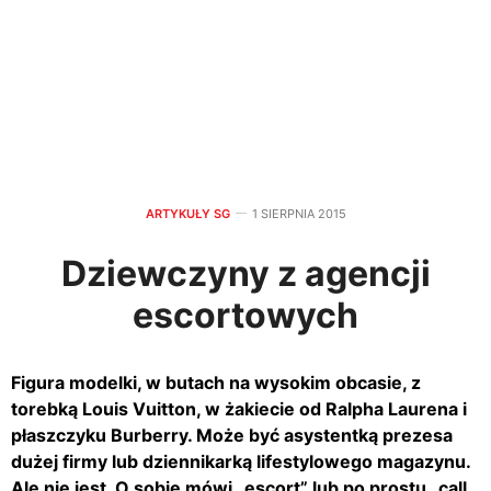
ARTYKUŁY SG
1 SIERPNIA 2015
Dziewczyny z agencji
escortowych
Figura modelki, w butach na wysokim obcasie, z
torebką Louis Vuitton, w żakiecie od Ralpha Laurena i
płaszczyku Burberry. Może być asystentką prezesa
dużej firmy lub dziennikarką lifestylowego magazynu.
Ale nie jest. O sobie mówi „escort” lub po prostu „call