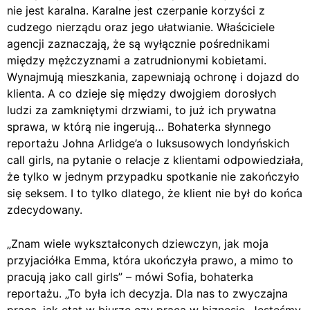
nie jest karalna. Karalne jest czerpanie korzyści z
cudzego nierządu oraz jego ułatwianie. Właściciele
agencji zaznaczają, że są wyłącznie pośrednikami
między mężczyznami a zatrudnionymi kobietami.
Wynajmują mieszkania, zapewniają ochronę i dojazd do
klienta. A co dzieje się między dwojgiem dorosłych
ludzi za zamkniętymi drzwiami, to już ich prywatna
sprawa, w którą nie ingerują… Bohaterka słynnego
reportażu Johna Arlidge’a o luksusowych londyńskich
call girls, na pytanie o relacje z klientami odpowiedziała,
że tylko w jednym przypadku spotkanie nie zakończyło
się seksem. I to tylko dlatego, że klient nie był do końca
zdecydowany.
„Znam wiele wykształconych dziewczyn, jak moja
przyjaciółka Emma, która ukończyła prawo, a mimo to
pracują jako call girls” – mówi Sofia, bohaterka
reportażu. „To była ich decyzja. Dla nas to zwyczajna