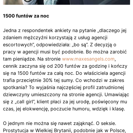
1500 funtów za noc
Jedna z respondentek ankiety na pytanie „dlaczego jej
zdaniem mężczyźni korzystają z usług agencji
escortowych”, odpowiedziała: „bo są”. Z decyzją o
pracy w agencji musi być podobnie. Bo można zarobić
tam pieniądze. Na stronie
www.maxesangels.com
,
cennik zaczyna się od 200 funtów za godzinę i kończy
się na 1500 funtów za całą noc. Do właściciela agencji
trafia przeciętnie 30% tej sumy. Co wchodzi w zakres
spotkania? To wyjaśnia najczęściej profil zatrudnionej
dziewczyny umieszczony na stronie agencji. Umawiając
się z „call girl”, klient płaci za jej urodę, poświęcony mu
czas, jej elokwencję, poczucie humoru, wdzięk i klasę.
O jednym nie można się nawet zająknąć. O seksie.
Prostytucja w Wielkiej Brytanii, podobnie jak w Polsce,