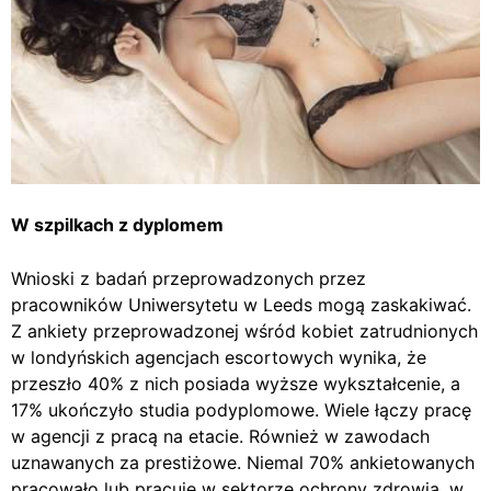
W szpilkach z dyplomem
Wnioski z badań przeprowadzonych przez
pracowników Uniwersytetu w Leeds mogą zaskakiwać.
Z ankiety przeprowadzonej wśród kobiet zatrudnionych
w londyńskich agencjach escortowych wynika, że
przeszło 40% z nich posiada wyższe wykształcenie, a
17% ukończyło studia podyplomowe. Wiele łączy pracę
w agencji z pracą na etacie. Również w zawodach
uznawanych za prestiżowe. Niemal 70% ankietowanych
pracowało lub pracuje w sektorze ochrony zdrowia, w