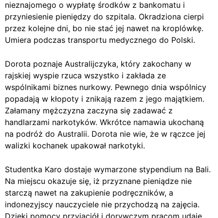
nieznajomego o wypłatę środków z bankomatu i
przyniesienie pieniędzy do szpitala. Okradziona cierpi
przez kolejne dni, bo nie stać jej nawet na kroplówkę.
Umiera podczas transportu medycznego do Polski.
Dorota poznaje Australijczyka, który zakochany w
rajskiej wyspie rzuca wszystko i zakłada ze
wspólnikami biznes nurkowy. Pewnego dnia wspólnicy
popadają w kłopoty i znikają razem z jego majątkiem.
Załamany mężczyzna zaczyna się zadawać z
handlarzami narkotyków. Wkrótce namawia ukochaną
na podróż do Australii. Dorota nie wie, że w rączce jej
walizki kochanek upakował narkotyki.
Studentka Karo dostaje wymarzone stypendium na Bali.
Na miejscu okazuje się, iż przyznane pieniądze nie
starczą nawet na zakupienie podręczników, a
indonezyjscy nauczyciele nie przychodzą na zajęcia.
Dzięki pomocy przyjaciół i dorywczym pracom udaje