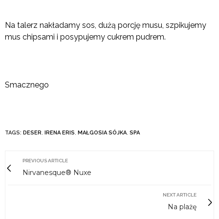
Na talerz nakładamy sos, dużą porcję musu, szpikujemy
mus chipsami i posypujemy cukrem pudrem.
Smacznego
TAGS:
DESER
,
IRENA ERIS
,
MAŁGOSIA SÓJKA
,
SPA
PREVIOUS ARTICLE
Nirvanesque® Nuxe
NEXT ARTICLE
Na plażę