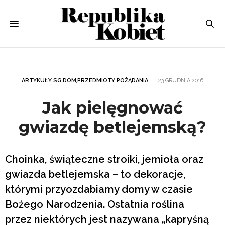
ARTYKUŁY SG
,
DOM
,
PRZEDMIOTY POŻĄDANIA
23 GRUDNIA 2016
Jak pielęgnować
gwiazdę betlejemską?
Choinka, świąteczne stroiki, jemioła oraz
gwiazda betlejemska – to dekoracje,
którymi przyozdabiamy domy w czasie
Bożego Narodzenia. Ostatnia roślina
przez niektórych jest nazywana „kapryśną