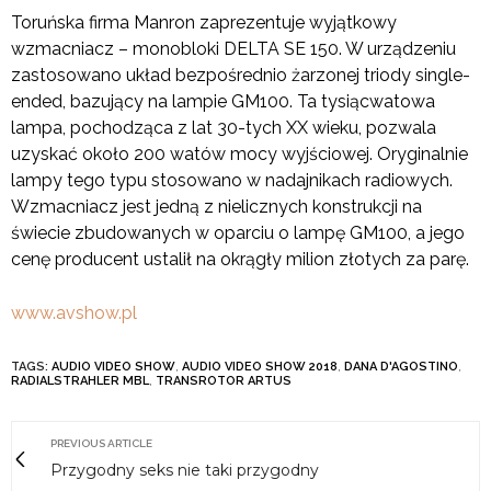
Toruńska firma Manron zaprezentuje wyjątkowy
wzmacniacz – monobloki DELTA SE 150. W urządzeniu
zastosowano układ bezpośrednio żarzonej triody single-
ended, bazujący na lampie GM100. Ta tysiącwatowa
lampa, pochodząca z lat 30-tych XX wieku, pozwala
uzyskać około 200 watów mocy wyjściowej. Oryginalnie
lampy tego typu stosowano w nadajnikach radiowych.
Wzmacniacz jest jedną z nielicznych konstrukcji na
świecie zbudowanych w oparciu o lampę GM100, a jego
cenę producent ustalił na okrągły milion złotych za parę.
www.avshow.pl
TAGS:
AUDIO VIDEO SHOW
,
AUDIO VIDEO SHOW 2018
,
DANA D'AGOSTINO
,
RADIALSTRAHLER MBL
,
TRANSROTOR ARTUS
PREVIOUS ARTICLE
Przygodny seks nie taki przygodny