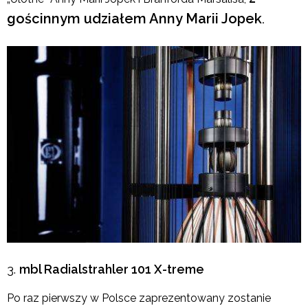
gościnnym udziałem Anny Marii Jopek
.
mbl Radialstrahler 101 X-treme
Po raz pierwszy w Polsce zaprezentowany zostanie