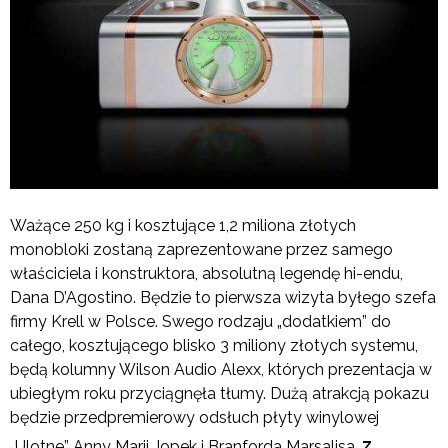
Ważące 250 kg i kosztujące 1,2 miliona złotych
monobloki zostaną zaprezentowane przez samego
właściciela i konstruktora, absolutną legendę hi-endu,
Dana D’Agostino. Będzie to pierwsza wizyta byłego szefa
firmy Krell w Polsce. Swego rodzaju „dodatkiem” do
całego, kosztującego blisko 3 miliony złotych systemu,
będą kolumny Wilson Audio Alexx, których prezentacja w
ubiegłym roku przyciągnęła tłumy. Dużą atrakcją pokazu
będzie przedpremierowy odsłuch płyty winylowej
z
„Ulotne” Anny Marii Jopek i Branforda Marsalisa,