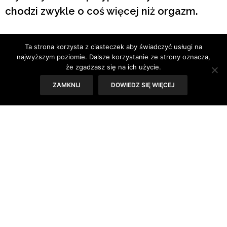
chodzi zwykle o coś więcej niż orgazm.
Tekst: Iza Kołodziej
Ta strona korzysta z ciasteczek aby świadczyć usługi na
najwyższym poziomie. Dalsze korzystanie ze strony oznacza,
Naukowcy z Instytutu Kinseya oraz Uniwersytetu
że zgadzasz się na ich użycie.
Binghamton wspólnie sprawdzili, jakie motywy stoją za
ZAMKNIJ
DOWIEDZ SIĘ WIĘCEJ
uprawianiem przygodnego seksu i w jaki sposób ludzie go
doświadczają. Seksuolodzy zastanawiali się, czy w
dzisiejszym świecie istnieje coś takiego, jak seks bez
zobowiązań. Aby to zbadać, przepytali 683 studentów
mających nie więcej niż 25 lat. 63% badanych przyznało,
że zdarza im się uprawiać seks z osobami bez bliskich
relacji.
Badacze odkryli, że choć partnerzy deklarują sobie
nawzajem, że chodzi im tylko o dobrą zabawę w łóżku, to
w rzeczywistości realizują wiele powiązanych ze sobą
potrzeb i oczekują od siebie dużo więcej niż tylko