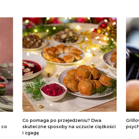
Co pomaga po przejedzeniu? Dwa
Grill
 co
skuteczne sposoby na uczucie ciężkości
psych
i zgagę