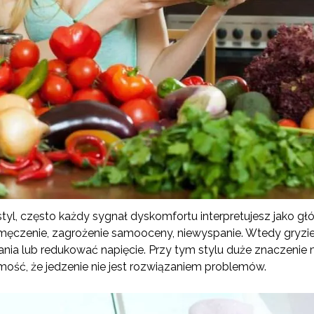
styl, często każdy sygnał dyskomfortu interpretujesz jako głód
zmęczenie, zagrożenie samooceny, niewyspanie. Wtedy gryzie
nia lub redukować napięcie. Przy tym stylu duże znaczenie 
mość, że jedzenie nie jest rozwiązaniem problemów.