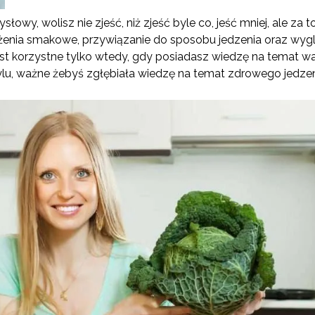
słowy, wolisz nie zjeść, niż zjeść byle co, jeść mniej, ale za
żenia smakowe, przywiązanie do sposobu jedzenia oraz wyglą
est korzystne tylko wtedy, gdy posiadasz wiedzę na temat w
ylu, ważne żebyś zgłębiała wiedzę na temat zdrowego jedzen