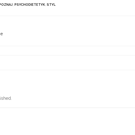
POZNAJ
,
PSYCHODIETETYK
,
STYL
le
ished.