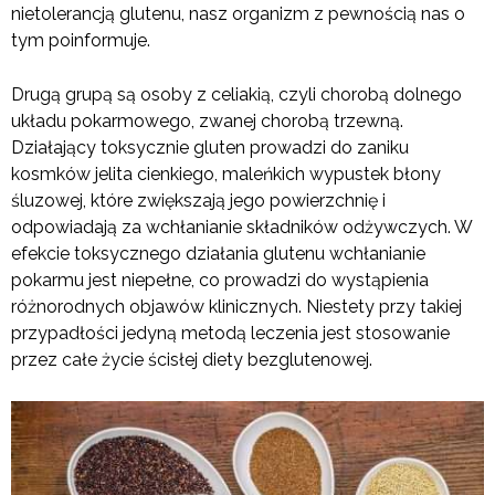
nietolerancją glutenu, nasz organizm z pewnością nas o
tym poinformuje.
Drugą grupą są osoby z celiakią, czyli chorobą dolnego
układu pokarmowego, zwanej chorobą trzewną.
Działający toksycznie gluten prowadzi do zaniku
kosmków jelita cienkiego, maleńkich wypustek błony
śluzowej, które zwiększają jego powierzchnię i
odpowiadają za wchłanianie składników odżywczych. W
efekcie toksycznego działania glutenu wchłanianie
pokarmu jest niepełne, co prowadzi do wystąpienia
różnorodnych objawów klinicznych. Niestety przy takiej
przypadłości jedyną metodą leczenia jest stosowanie
przez całe życie ścisłej diety bezglutenowej.