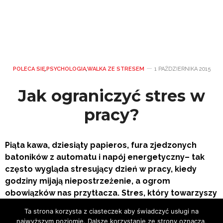
POLECA SIĘ
,
PSYCHOLOGIA
,
WALKA ZE STRESEM
1 PAŹDZIERNIKA 2015
Jak ograniczyć stres w
pracy?
Piąta kawa, dziesiąty papieros, fura zjedzonych
batoników z automatu i napój energetyczny– tak
często wygląda stresujący dzień w pracy, kiedy
godziny mijają niepostrzeżenie, a ogrom
obowiązków nas przytłacza. Stres, który towarzyszy
nam codziennie, zaczyna rządzić naszym życiem i to
Ta strona korzysta z ciasteczek aby świadczyć usługi na
już nie tylko zawodowym. Czy można się go pozbyć,
najwyższym poziomie. Dalsze korzystanie ze strony oznacza,