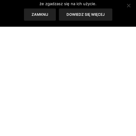
że zgadzasz się na ich użycie.
ZAMKNIJ
DOWIEDZ SIĘ WIĘCEJ
Często wydaje nam się, że pielęgnacja naskórka za
pomocą balsamów do ciała, kremów czy olejków
pozwoli utrzymać odpowiednie nawilżenie.
Tymczasem zapominamy o nawilżaniu organizmu od
wewnątrz. Picie dziennie