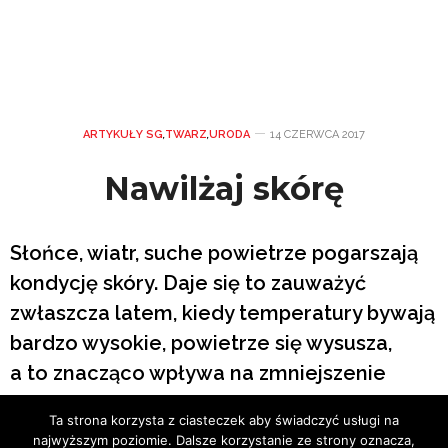
ARTYKUŁY SG
,
TWARZ
,
URODA
14 CZERWCA 2017
Nawilżaj skórę
Słońce, wiatr, suche powietrze pogarszają
kondycję skóry. Daje się to zauważyć
zwłaszcza latem, kiedy temperatury bywają
bardzo wysokie, powietrze się wysusza,
a to znacząco wpływa na zmniejszenie
wilgoci naskórka. Dlatego nawilżanie
Ta strona korzysta z ciasteczek aby świadczyć usługi na
to podstawa pielęgnacji.
najwyższym poziomie. Dalsze korzystanie ze strony oznacza,