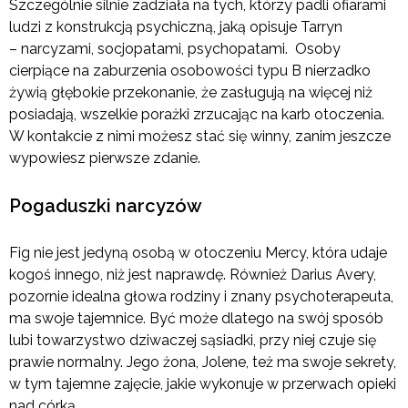
Szczególnie silnie zadziała na tych, którzy padli ofiarami
ludzi z konstrukcją psychiczną, jaką opisuje Tarryn
– narcyzami, socjopatami, psychopatami. Osoby
cierpiące na zaburzenia osobowości typu B nierzadko
żywią głębokie przekonanie, że zasługują na więcej niż
posiadają, wszelkie porażki zrzucając na karb otoczenia.
W kontakcie z nimi możesz stać się winny, zanim jeszcze
wypowiesz pierwsze zdanie.
Pogaduszki narcyzów
Fig nie jest jedyną osobą w otoczeniu Mercy, która udaje
kogoś innego, niż jest naprawdę. Również Darius Avery,
pozornie idealna głowa rodziny i znany psychoterapeuta,
ma swoje tajemnice. Być może dlatego na swój sposób
lubi towarzystwo dziwaczej sąsiadki, przy niej czuje się
prawie normalny. Jego żona, Jolene, też ma swoje sekrety,
w tym tajemne zajęcie, jakie wykonuje w przerwach opieki
nad córką.