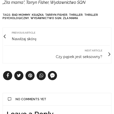
„Zła mama”, Tarryn Fisher,
Wydawnictwo SQN
TAGS:
BAD MOMMY
,
KSIĄŻKA
,
TARRYN FISHER
,
THRILLER
,
THRILLER
PSYCHOLOGICZNY
,
WYDAWNICTWO SQN
,
ZŁA MAMA
PREVIOUS ARTICLE
Nawilżaj skórę
NEXT ARTICLE
Czy pępek jest seksowny?
NO COMMENTS YET
Leave a Reply