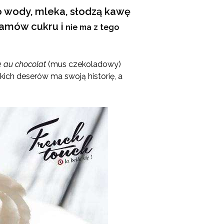
o wody, mleka, słodzą kawę
ramów cukru i
nie ma z tego
 au chocolat
(mus czekoladowy)
kich deserów ma swoją historię, a