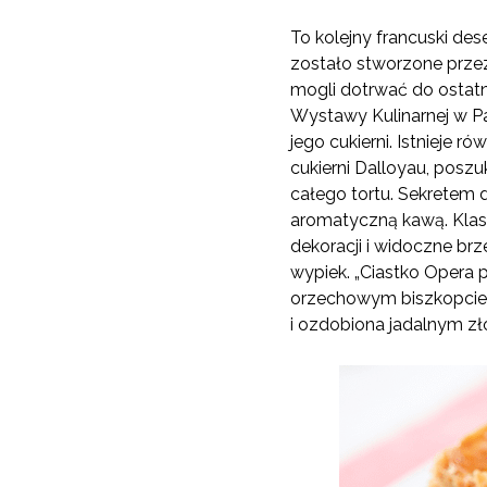
To kolejny francuski des
zostało stworzone prze
mogli dotrwać do ostatn
Wystawy Kulinarnej w Par
jego cukierni. Istnieje r
cukierni Dalloyau, posz
całego tortu. Sekretem 
aromatyczną kawą. Klasy
dekoracji i widoczne brz
wypiek. „Ciastko Opera
orzechowym biszkopcie,
i ozdobiona jadalnym zł