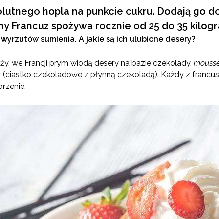
olutnego hopla na punkcie cukru. Dodają go d
tny Francuz spożywa rocznie od 25 do 35 kilog
yrzutów sumienia. A jakie są ich ulubione desery?
y, we Francji prym wiodą desery na bazie czekolady,
mousse
t
(ciastko czekoladowe z płynną czekoladą). Każdy z francus
orzenie.