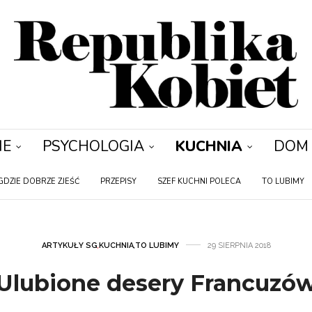
IE
PSYCHOLOGIA
KUCHNIA
DOM
GDZIE DOBRZE ZJEŚĆ
PRZEPISY
SZEF KUCHNI POLECA
TO LUBIMY
ARTYKUŁY SG
,
KUCHNIA
,
TO LUBIMY
29 SIERPNIA 2018
Ulubione desery Francuzó