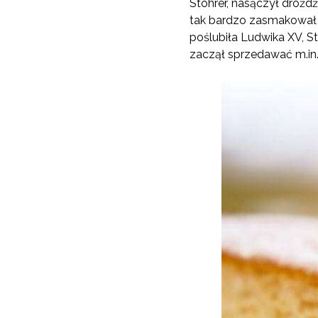
Stohrer, nasączył droż
tak bardzo zasmakował 
poślubiła Ludwika XV, St
zaczął sprzedawać m.in.