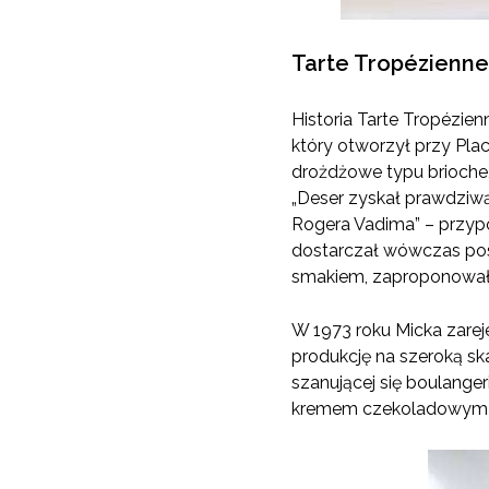
Tarte Tropézienne
Historia Tarte Tropézien
który otworzył przy Plac
drożdżowe typu brioche
„Deser zyskał prawdziwą 
Rogera Vadima” – przypo
dostarczał wówczas posił
smakiem, zaproponowała
W 1973 roku Micka zarej
produkcję na szeroką ska
szanującej się boulanger
kremem czekoladowym p