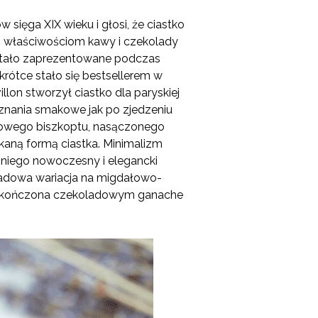
 sięga XIX wieku i głosi, że ciastko
m właściwościom kawy i czekolady
zostało zaprezentowane podczas
krótce stało się bestsellerem w
illon stworzył ciastko dla paryskiej
doznania smakowe jak po zjedzeniu
ałowego biszkoptu, nasączonego
kaną formą ciastka. Minimalizm
z niego nowoczesny i elegancki
ladowa wariacja na migdałowo-
 wykończona czekoladowym ganache