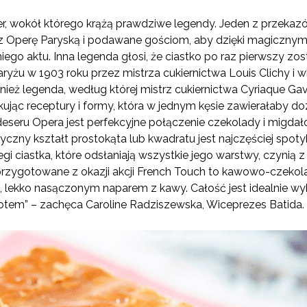
er, wokół którego krążą prawdziwe legendy. Jeden z przekazów
z Operę Paryską i podawane gościom, aby dzięki magiczny
iego aktu. Inna legenda głosi, że ciastko po raz pierwszy 
yżu w 1903 roku przez mistrza cukiernictwa Louis Clichy i w
ównież legenda, według której mistrz cukiernictwa Cyriaque Gav
ukując receptury i formy, która w jednym kęsie zawierałaby 
deseru Opera jest perfekcyjne połączenie czekolady i migd
czny kształt prostokąta lub kwadratu jest najczęściej spoty
egi ciastka, które odsłaniają wszystkie jego warstwy, czynią 
 przygotowane z okazji akcji French Touch to kawowo-czeko
 lekko nasączonym naparem z kawy. Całość jest idealnie
otem” – zachęca Caroline Radziszewska, Wiceprezes Batida.