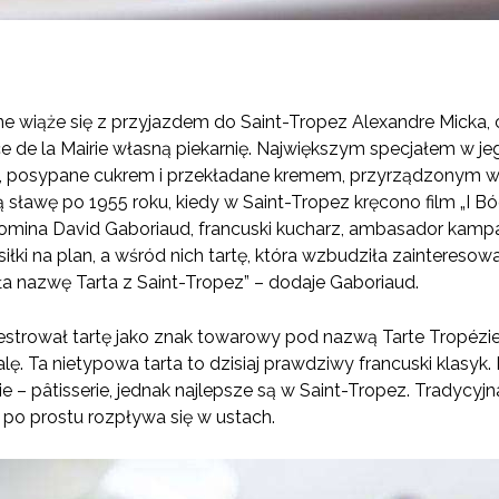
ne wiąże się z przyjazdem do Saint-Tropez Alexandre Micka, c
e de la Mairie własną piekarnię. Największym specjałem w jego
, posypane cukrem i przekładane kremem, przyrządzonym wed
sławę po 1955 roku, kiedy w Saint-Tropez kręcono film „I Bóg
mina David Gaboriaud, francuski kucharz, ambasador kampan
ki na plan, a wśród nich tartę, która wzbudziła zainteresowan
 nazwę Tarta z Saint-Tropez” – dodaje Gaboriaud.
estrował tartę jako znak towarowy pod nazwą Tarte Tropézien
lę. Ta nietypowa tarta to dzisiaj prawdziwy francuski klasyk
ie – pâtisserie, jednak najlepsze są w Saint-Tropez. Tradycyj
o prostu rozpływa się w ustach.