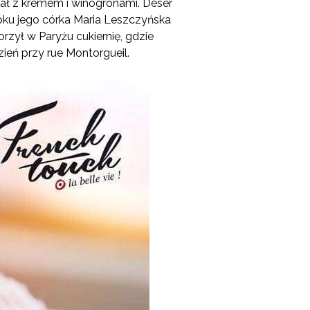
ał z kremem i winogronami. Deser
oku jego córka Maria Leszczyńska
orzył w Paryżu cukiernię, gdzie
ień przy rue Montorgueil.