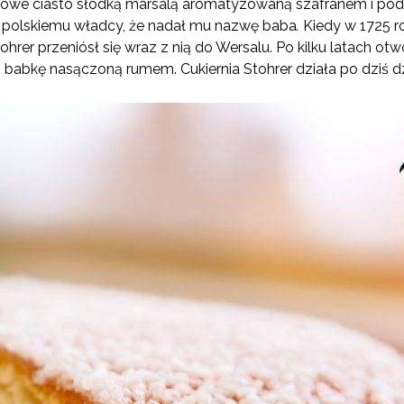
dżowe ciasto słodką marsalą aromatyzowaną szafranem i pod
polskiemu władcy, że nadał mu nazwę baba
.
Kiedy w 1725 r
ohrer przeniósł się wraz z nią do Wersalu. Po kilku latach otw
 babkę nasączoną rumem. Cukiernia Stohrer działa po dziś dz