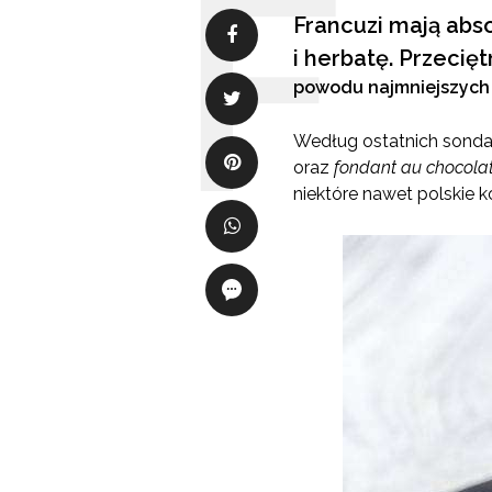
Francuzi mają abs
i herbatę. Przecię
powodu najmniejszych w
Według ostatnich sondaż
oraz
fondant au chocola
niektóre nawet polskie k