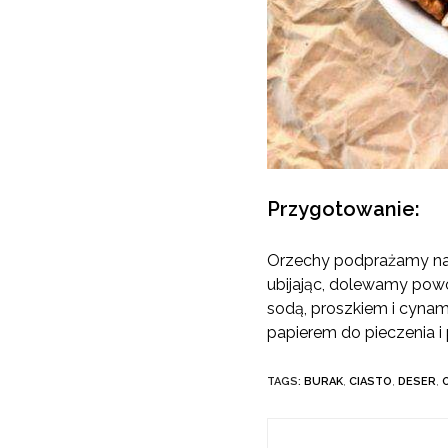
Przygotowanie:
Orzechy podprażamy na s
ubijając, dolewamy powo
sodą, proszkiem i cyna
papierem do pieczenia 
TAGS:
BURAK
,
CIASTO
,
DESER
,