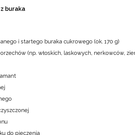
z buraka
anego i startego buraka cukrowego (ok. 170 g)
 orzechów (np. włoskich, laskowych, nerkowców, zi
Diamant
ej
nnego
czyszczonej
onu
zku do pieczenia