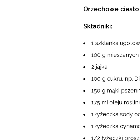
Orzechowe ciasto 
Składniki:
1 szklanka ugotow
100 g mieszanych
2 jajka
100 g cukru, np. 
150 g mąki pszenn
175 ml oleju rośli
1 łyżeczka sody o
1 łyżeczka cynam
1/2 łyżeczki pros