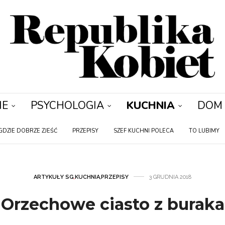
IE
PSYCHOLOGIA
KUCHNIA
DOM
GDZIE DOBRZE ZJEŚĆ
PRZEPISY
SZEF KUCHNI POLECA
TO LUBIMY
ARTYKUŁY SG
,
KUCHNIA
,
PRZEPISY
3 GRUDNIA 2018
Orzechowe ciasto z buraka