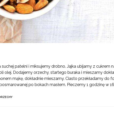
uchej patelni i miksujemy drobno. Jajka ubijamy z cukrem n
li olej. Dodajemy orzechy, startego buraka i mieszamy dokł
monem mąkę, dokładnie mieszamy. Ciasto przekładamy do f
i posmarowanej po bokach masłem. Pieczemy 1 godzinę w 16
ORZECHY