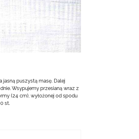
a jasną puszystą masę. Dalej
adnie. Wsypujemy przesianą wraz z
ormy (24 cm), wyłożonej od spodu
0 st.