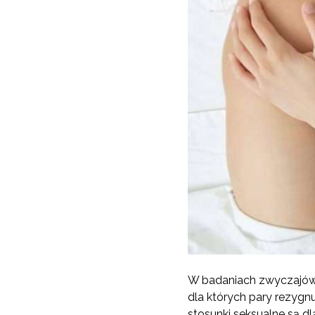
W badaniach zwyczajów 
dla których pary rezygn
stosunki seksualne są d