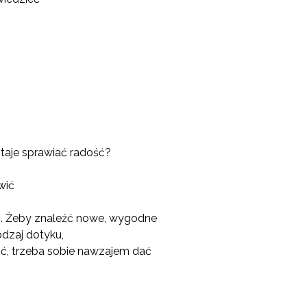
staje sprawiać radość?
wić
ość. Żeby znaleźć nowe, wygodne
odzaj dotyku,
ść, trzeba sobie nawzajem dać