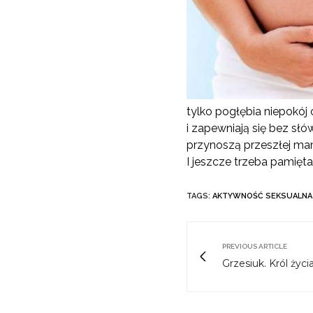
tylko pogłębia niepokój 
i zapewniają się bez sł
przynoszą przeszłej mam
I jeszcze trzeba pamięta
TAGS:
AKTYWNOŚĆ SEKSUALNA
PREVIOUS ARTICLE
Grzesiuk. Król życi