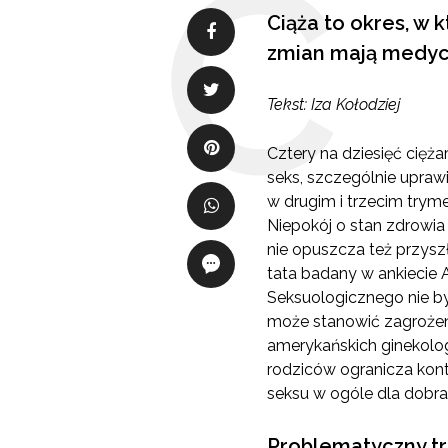
Ciąża to okres, w 
zmian mają medyc
Tekst: Iza Kołodziej
Cztery na dziesięć cięża
seks, szczególnie upraw
w drugim i trzecim tryme
Niepokój o stan zdrowia
nie opuszcza też przysz
tata badany w ankiecie
Seksuologicznego nie by
może stanowić zagrożen
amerykańskich ginekolo
rodziców ogranicza kont
seksu w ogóle dla dobra
Problematyczny tr