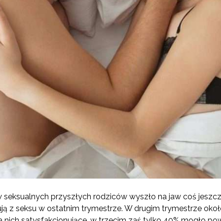
seksualnych przyszłych rodziców wyszło na jaw coś jeszcz
ują z seksu w ostatnim trymestrze. W drugim trymestrze oko
la nich satysfakcjonujące, w trzecim zaś tylko 40% mogło po