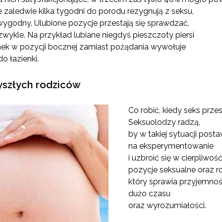
 zaledwie kilka tygodni do porodu rezygnują z seksu,
ewygodny. Ulubione pozycje przestają się sprawdzać,
ż zwykle. Na przykład lubiane niegdyś pieszczoty piersi
sunek w pozycji bocznej zamiast pożądania wywołuje
do łazienki.
yszłych rodziców
Co robić, kiedy seks prze
Seksuolodzy radzą,
by w takiej sytuacji posta
na eksperymentowanie
i uzbroić się w cierpliw
pozycje seksualne oraz r
który sprawia przyjemno
dużo czasu
oraz wyrozumiałości.