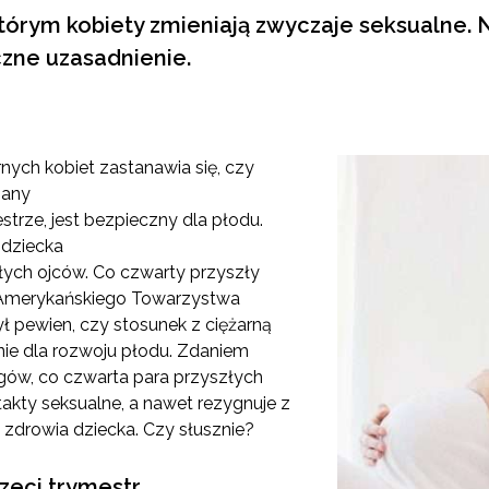
którym kobiety zmieniają zwyczaje seksualne.
zne uzasadnienie.
rnych kobiet zastanawia się, czy
iany
strze, jest bezpieczny dla płodu.
 dziecka
łych ojców. Co czwarty przyszły
 Amerykańskiego Towarzystwa
ł pewien, czy stosunek z ciężarną
ie dla rozwoju płodu. Zdaniem
gów, co czwarta para przyszłych
akty seksualne, a nawet rezygnuje z
 zdrowia dziecka. Czy słusznie?
zeci trymestr