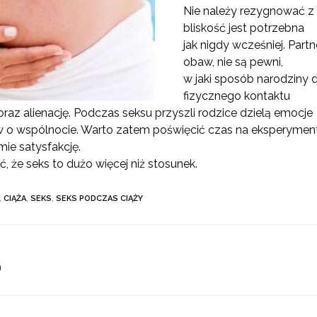
Nie należy rezygnować z
bliskość jest potrzebna
jak nigdy wcześniej. Part
obaw, nie są pewni,
w jaki sposób narodziny d
fizycznego kontaktu
oraz alienację. Podczas seksu przyszli rodzice dzielą emocje
ów o wspólnocie. Warto zatem poświęcić czas na eksperymenty
ie satysfakcję.
ć, że seks to dużo więcej niż stosunek.
,
CIĄŻA
,
SEKS
,
SEKS PODCZAS CIĄŻY
a