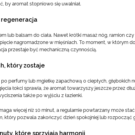
ć, by aromat stopniowo się uwalniał.
i regeneracja
rem lub balsam do ciała. Nawet krótki masaż nóg, ramion cz
pięcie nagromadzone w mięśniach. To moment, w którym dot
gnacja przestaje być mechaniczną czynnością.
h, który zostaje
 po perfumy lub mgiełkę zapachową o ciepłych, głębokich nu
gięcia łokci sprawia, że aromat towarzyszy jeszcze przez dłu
yciszenia także po wyjściu z łazienki.
ymaga więcej niż 10 minut, a regularnie powtarzany może s
 który pozwala zakończyć dzień spokojniej lub rozpocząć 
nuty, które sprzyjają harmonii