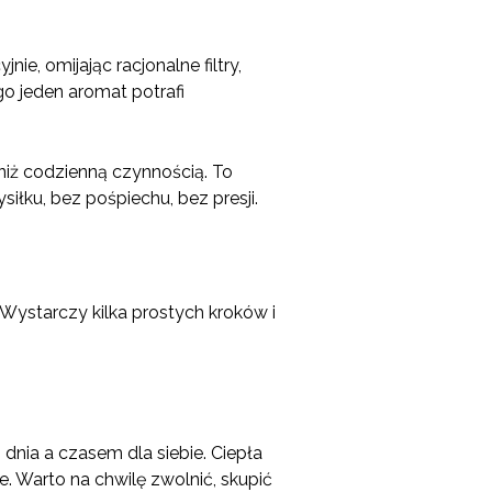
ie, omijając racjonalne filtry,
o jeden aromat potrafi
niż codzienną czynnością. To
łku, bez pośpiechu, bez presji.
ystarczy kilka prostych kroków i
dnia a czasem dla siebie. Ciepła
e. Warto na chwilę zwolnić, skupić