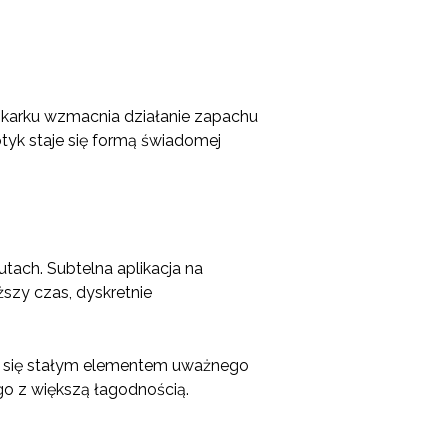
y karku wzmacnia działanie zapachu
yk staje się formą świadomej
tach. Subtelna aplikacja na
ższy czas, dyskretnie
tać się stałym elementem uważnego
go z większą łagodnością.