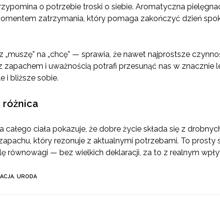
 przypomina o potrzebie troski o siebie. Aromatyczna pielęgn
momentem zatrzymania, który pomaga zakończyć dzień spoko
„muszę” na „chcę” — sprawia, że nawet najprostsze czynnoś
 z zapachem i uważnością potrafi przesunąć nas w znacznie le
 i bliższe sobie.
a różnica
 całego ciała pokazuje, że dobre życie składa się z drobnyc
pachu, który rezonuje z aktualnymi potrzebami. To prosty 
 równowagi — bez wielkich deklaracji, za to z realnym wpł
ACJA
,
URODA