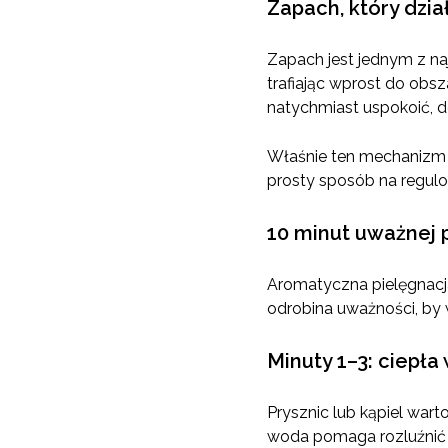
Zapach, który dział
Zapach jest jednym z naj
trafiając wprost do obs
natychmiast uspokoić, 
Właśnie ten mechanizm s
prosty sposób na regulo
10 minut uważnej p
Aromatyczna pielęgnacja
odrobina uważności, by 
Minuty 1–3: ciepła
Prysznic lub kąpiel war
woda pomaga rozluźnić ci