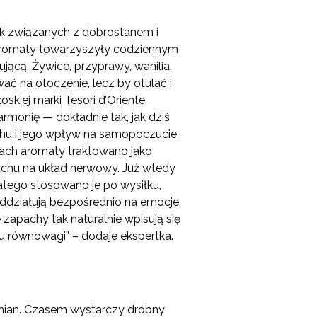
yk związanych z dobrostanem i
 aromaty towarzyszyły codziennym
jącą. Żywice, przyprawy, wanilia,
ć na otoczenie, lecz by otulać i
kiej marki Tesori d’Oriente.
monię — dokładnie tak, jak dziś
achu i jego wpływ na samopoczucie
jach aromaty traktowano jako
pachu na układ nerwowy. Już wtedy
atego stosowano je po wysiłku,
ddziałują bezpośrednio na emocje,
zapachy tak naturalnie wpisują się
u równowagi” – dodaje ekspertka.
zmian. Czasem wystarczy drobny