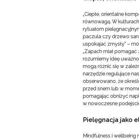
„Ciepłe, orientalne kom
równowagą. W kulturach
rytuałom pielęgnacyjnym,
paczula czy drzewo sand
uspokajać zmysły” – mówi
„Zapach miał pomagać z
rozumiemy ideę uważnośc
mogą różnić się w zależ
narzędzie regulujące na
obserwowano, że określo
przed snem lub w moment
pomagając obniżyć napię
w nowoczesne podejście
Pielęgnacja jako 
Mindfulness i wellbein