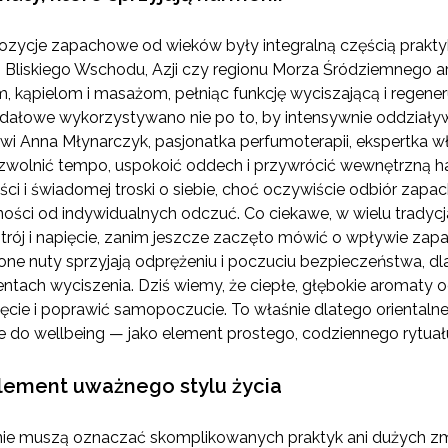
pozycje zapachowe od wieków były integralną częścią prakt
 Bliskiego Wschodu, Azji czy regionu Morza Śródziemnego
 kąpielom i masażom, pełniąc funkcję wyciszającą i regeneru
ałowe wykorzystywano nie po to, by intensywnie oddziaływa
 Anna Młynarczyk, pasjonatka perfumoterapii, ekspertka włos
wolnić tempo, uspokoić oddech i przywrócić wewnętrzną har
i i świadomej troski o siebie, choć oczywiście odbiór zap
ności od indywidualnych odczuć. Co ciekawe, w wielu tradyc
strój i napięcie, zanim jeszcze zaczęto mówić o wpływie za
ne nuty sprzyjają odprężeniu i poczuciu bezpieczeństwa, dl
ach wyciszenia. Dziś wiemy, że ciepłe, głębokie aromaty o
cie i poprawić samopoczucie. To właśnie dlatego orientalne 
 do wellbeing — jako element prostego, codziennego rytuał
element uważnego stylu życia
g nie muszą oznaczać skomplikowanych praktyk ani dużych 