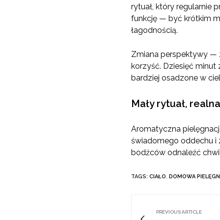
rytuał, który regularnie
funkcję — być krótkim 
łagodnością.
Zmiana perspektywy — z 
korzyść. Dziesięć minut
bardziej osadzone w ciele
Mały rytuał, realn
Aromatyczna pielęgnacja
świadomego oddechu i za
bodźców odnaleźć chwilę
TAGS:
CIAŁO
,
DOMOWA PIELĘGN
PREVIOUS ARTICLE