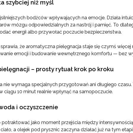
a szybciej niż myśl
silniejszych bodźców wpływających na emocje. Działa intuicyjn
zarów mózgu odpowiedzialnych za nastrój i pamięć. To dlateg
dodać energii albo przywołać poczucie bezpieczeństwa.
prawia, że aromatyczna pielęgnacja staje się czymś więcej 
wanie emocji i budowanie wewnętrznego komfortu — bez wysi
ielęgnacji – prosty rytuał krok po kroku
 nie wymaga specjalnych przygotowań ani długiego czasu. W
w ciągu 10 minut realnie wpłynąć na samopoczucie.
 woda i oczyszczenie
to potraktować jako moment przejścia między intensywnością 
ało, a olejek pod prysznic zaczyna działać już na tym etapi