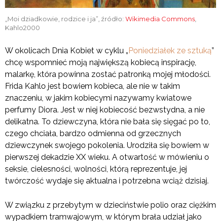
„Moi dziadkowie, rodzice i ja”, źródło:
Wikimedia Commons
,
Kahlo2000
W okolicach Dnia Kobiet w cyklu „
Poniedziałek ze sztuką
”
chcę wspomnieć moją największą kobiecą inspirację,
malarkę, która powinna zostać patronką mojej młodości.
Frida Kahlo jest bowiem kobieca, ale nie w takim
znaczeniu, w jakim kobiecymi nazywamy kwiatowe
perfumy Diora. Jest w niej kobiecość bezwstydna, a nie
delikatna. To dziewczyna, która nie bała się sięgać po to,
czego chciała, bardzo odmienna od grzecznych
dziewczynek swojego pokolenia. Urodziła się bowiem w
pierwszej dekadzie XX wieku. A otwartość w mówieniu o
seksie, cielesności, wolności, którą reprezentuje, jej
twórczość wydaje się aktualna i potrzebna wciąż dzisiaj.
W związku z przebytym w dzieciństwie polio oraz ciężkim
wypadkiem tramwajowym, w którym brała udział jako