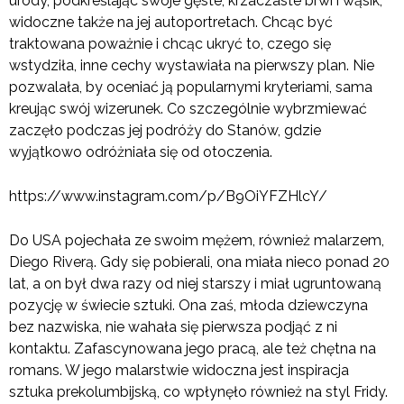
urody, podkreślając swoje gęste, krzaczaste brwi i wąsik,
widoczne także na jej autoportretach. Chcąc być
traktowana poważnie i chcąc ukryć to, czego się
wstydziła, inne cechy wystawiała na pierwszy plan. Nie
pozwalała, by oceniać ją popularnymi kryteriami, sama
kreując swój wizerunek. Co szczególnie wybrzmiewać
zaczęło podczas jej podróży do Stanów, gdzie
wyjątkowo odróżniała się od otoczenia.
https://www.instagram.com/p/B9OiYFZHlcY/
Do USA pojechała ze swoim mężem, również malarzem,
Diego Riverą. Gdy się pobierali, ona miała nieco ponad 20
lat, a on był dwa razy od niej starszy i miał ugruntowaną
pozycję w świecie sztuki. Ona zaś, młoda dziewczyna
bez nazwiska, nie wahała się pierwsza podjąć z ni
kontaktu. Zafascynowana jego pracą, ale też chętna na
romans. W jego malarstwie widoczna jest inspiracja
sztuka prekolumbijską, co wpłynęło również na styl Fridy.