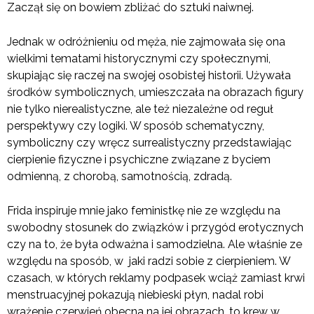
Zaczął się on bowiem zbliżać do sztuki naiwnej.
Jednak w odróżnieniu od męża, nie zajmowała się ona
wielkimi tematami historycznymi czy społecznymi,
skupiając się raczej na swojej osobistej historii. Używała
środków symbolicznych, umieszczała na obrazach figury
nie tylko nierealistyczne, ale też niezależne od reguł
perspektywy czy logiki. W sposób schematyczny,
symboliczny czy wręcz surrealistyczny przedstawiając
cierpienie fizyczne i psychiczne związane z byciem
odmienną, z chorobą, samotnością, zdradą.
Frida inspiruje mnie jako feministkę nie ze względu na
swobodny stosunek do związków i przygód erotycznych
czy na to, że była odważna i samodzielna. Ale właśnie ze
względu na sposób, w jaki radzi sobie z cierpieniem. W
czasach, w których reklamy podpasek wciąż zamiast krwi
menstruacyjnej pokazują niebieski płyn, nadal robi
wrażenie czerwień obecna na jej obrazach, to krew w