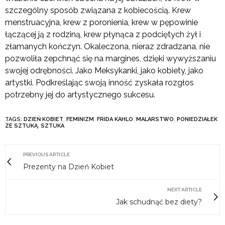
szczególny sposób związana z kobiecością. Krew
menstruacyjna, krew z poronienia, krew w pępowinie
łączącej ją z rodziną, krew płynąca z podciętych żył i
złamanych kończyn. Okaleczona, nieraz zdradzana, nie
pozwoliła zepchnąć się na margines, dzięki wywyższaniu
swojej odrębności. Jako Meksykanki, jako kobiety, jako
artystki. Podkreślając swoją inność zyskała rozgłos
potrzebny jej do artystycznego sukcesu.
TAGS:
DZIEŃ KOBIET
,
FEMINIZM
,
FRIDA KAHLO
,
MALARSTWO
,
PONIEDZIAŁEK
ZE SZTUKĄ
,
SZTUKA
PREVIOUS ARTICLE
Prezenty na Dzień Kobiet
NEXT ARTICLE
Jak schudnąć bez diety?