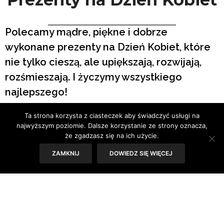
Polecamy mądre, piękne i dobrze
wykonane prezenty na Dzień Kobiet, które
nie tylko cieszą, ale upiększają, rozwijają,
rozśmieszają. I życzymy wszystkiego
najlepszego!
Ta strona korzysta z ciasteczek aby świadczyć usługi na
Tekst: Joanna Zaguła
najwyższym poziomie. Dalsze korzystanie ze strony oznacza,
że zgadzasz się na ich użycie.
ZAMKNIJ
DOWIEDZ SIĘ WIĘCEJ