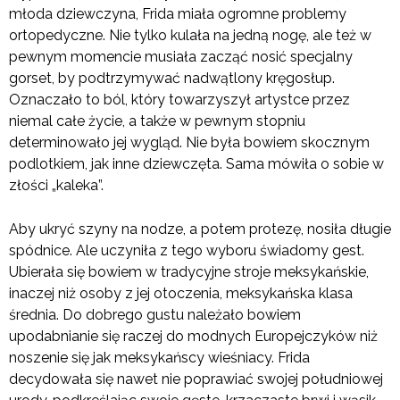
młoda dziewczyna, Frida miała ogromne problemy
ortopedyczne. Nie tylko kulała na jedną nogę, ale też w
pewnym momencie musiała zacząć nosić specjalny
gorset, by podtrzymywać nadwątlony kręgosłup.
Oznaczało to ból, który towarzyszył artystce przez
niemal całe życie, a także w pewnym stopniu
determinowało jej wygląd. Nie była bowiem skocznym
podlotkiem, jak inne dziewczęta. Sama mówiła o sobie w
złości „kaleka”.
Aby ukryć szyny na nodze, a potem protezę, nosiła długie
spódnice. Ale uczyniła z tego wyboru świadomy gest.
Ubierała się bowiem w tradycyjne stroje meksykańskie,
inaczej niż osoby z jej otoczenia, meksykańska klasa
średnia. Do dobrego gustu należało bowiem
upodabnianie się raczej do modnych Europejczyków niż
noszenie się jak meksykańscy wieśniacy. Frida
decydowała się nawet nie poprawiać swojej południowej