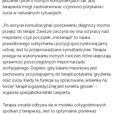
jedzenie i picie o różnych konsystencjach tak, aby
terapeuta mógł zaobserwować czynności połykania i
żucia w naturalnych sytuacjach.
„Po wizycie konsultacyjnej i postawieniu diagnozy można
przejść do terapii. Zawsze zaczyna się ona od pracy nad
mięśniami, czyli początek „mioterapii” to nauka
prawidłowego oddychania i pozycji spoczynkowej jamy
ustnej. Jest to przeprowadzane symultanicznie. Terapia
polega na wykonywaniu różnych ćwiczeń, które ulepszają
sprawność poszczególnych mięśni narządu
orofacjalnego. Dopiero, gdy balans mięśniowy jest
zachowany, przystępujemy do terapii połykania, gryzienia
oraz żucia. Kiedy te funkcje są opracowane „wisienką na
torcie” terapii logopedycznej jest korekta głosek” –
wyjaśnia specjalistka kliniki L’experta.
Terapia zwykle odbywa się w modelu cotygodniowych
spotkań z terapeutą. Jest to optymalne, ponieważ