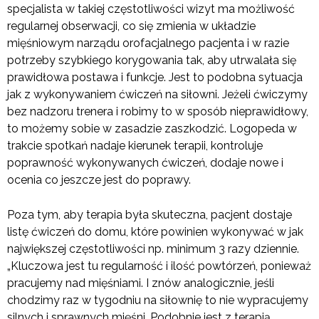
specjalista w takiej częstotliwości wizyt ma możliwość
regularnej obserwacji, co się zmienia w układzie
mięśniowym narządu orofacjalnego pacjenta i w razie
potrzeby szybkiego korygowania tak, aby utrwalała się
prawidłowa postawa i funkcje. Jest to podobna sytuacja
jak z wykonywaniem ćwiczeń na siłowni. Jeżeli ćwiczymy
bez nadzoru trenera i robimy to w sposób nieprawidłowy,
to możemy sobie w zasadzie zaszkodzić. Logopeda w
trakcie spotkań nadaje kierunek terapii, kontroluje
poprawność wykonywanych ćwiczeń, dodaje nowe i
ocenia co jeszcze jest do poprawy.
Poza tym, aby terapia była skuteczna, pacjent dostaje
listę ćwiczeń do domu, które powinien wykonywać w jak
największej częstotliwości np. minimum 3 razy dziennie.
„Kluczowa jest tu regularność i ilość powtórzeń, ponieważ
pracujemy nad mięśniami. I znów analogicznie, jeśli
chodzimy raz w tygodniu na siłownię to nie wypracujemy
silnych i sprawnych mięśni. Podobnie jest z terapią