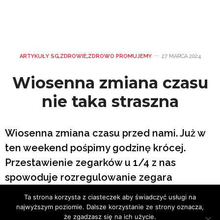
ARTYKUŁY SG
,
ZDROWIE
,
ZDROWO PROMUJEMY
27 MARCA 2024
Wiosenna zmiana czasu
nie taka straszna
Wiosenna zmiana czasu przed nami. Już w
ten weekend pośpimy godzinę krócej.
Przestawienie zegarków u 1/4 z nas
spowoduje rozregulowanie zegara
biologicznego. Do najczęstszych
Ta strona korzysta z ciasteczek aby świadczyć usługi na
dolegliwości z tym związanych zaliczane są
najwyższym poziomie. Dalsze korzystanie ze strony oznacza,
że zgadzasz się na ich użycie.