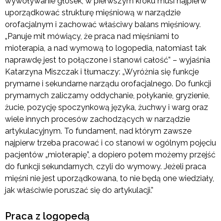
wywoływanie głosek, w pierwszym kroku musi najpierw
uporządkować strukturę mięśniową w narządzie
orofacjalnym i zachować właściwy balans mięśniowy.
„Panuje mit mówiący, że praca nad mięśniami to
mioterapia, a nad wymową to logopedia, natomiast tak
naprawdę jest to połączone i stanowi całość” – wyjaśnia
Katarzyna Miszczak i tłumaczy: „Wyróżnia się funkcje
prymarne i sekundarne narządu orofacjalnego. Do funkcji
prymarnych zaliczamy oddychanie, połykanie, gryzienie,
żucie, pozycję spoczynkową języka, żuchwy i warg oraz
wiele innych procesów zachodzących w narządzie
artykulacyjnym. To fundament, nad którym zawsze
najpierw trzeba pracować i co stanowi w ogólnym pojęciu
pacjentów „mioterapię”, a dopiero potem możemy przejść
do funkcji sekundarnych, czyli do wymowy. Jeżeli praca
mięśni nie jest uporządkowana, to nie będą one wiedziały,
jak właściwie poruszać się do artykulacji.”
Praca z logopedą