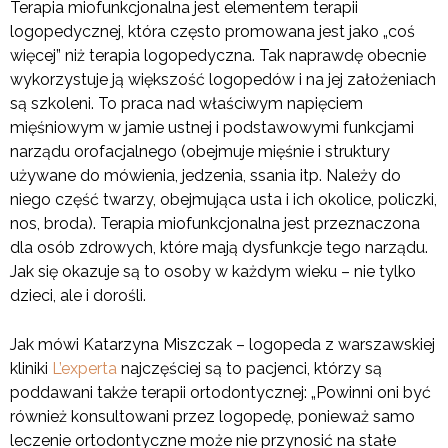
Terapia miofunkcjonalna jest elementem terapii
logopedycznej, która często promowana jest jako „coś
więcej” niż terapia logopedyczna. Tak naprawdę obecnie
wykorzystuje ją większość logopedów i na jej założeniach
są szkoleni. To praca nad właściwym napięciem
mięśniowym w jamie ustnej i podstawowymi funkcjami
narządu orofacjalnego (obejmuje mięśnie i struktury
używane do mówienia, jedzenia, ssania itp. Należy do
niego część twarzy, obejmująca usta i ich okolice, policzki,
nos, broda). Terapia miofunkcjonalna jest przeznaczona
dla osób zdrowych, które mają dysfunkcje tego narządu.
Jak się okazuje są to osoby w każdym wieku – nie tylko
dzieci, ale i dorośli.
Jak mówi Katarzyna Miszczak – logopeda z warszawskiej
kliniki
L’experta
najczęściej są to pacjenci, którzy są
poddawani także terapii ortodontycznej: „Powinni oni być
również konsultowani przez logopedę, ponieważ samo
leczenie ortodontyczne może nie przynosić na stałe