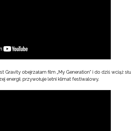
t Gravity obejrzałam film „My Generation” i do dziś wciąż s
j energii, przywołuje letni klimat festiwalowy.