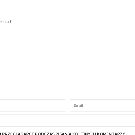
ished.
J PRZEGLĄDARCE PODCZAS PISANIA KOLEJNYCH KOMENTARZY.