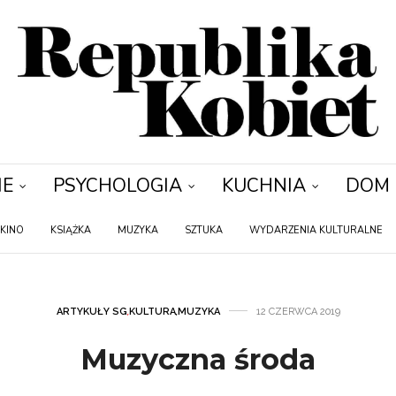
IE
PSYCHOLOGIA
KUCHNIA
DOM
KINO
KSIĄŻKA
MUZYKA
SZTUKA
WYDARZENIA KULTURALNE
ARTYKUŁY SG
,
KULTURA
,
MUZYKA
12 CZERWCA 2019
Muzyczna środa