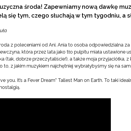
muzyczna środa! Zapewniamy nową dawkę muzyc
ielą się tym, czego słuchają w tym tygodniu, a 
uła
a z poleceniami od Ani. Ania to osoba odpowiedzialna za to,
iewczyna, która przez lata jako tło pulpitu miała ustawione u
a (tak, dobrze przeczytaliście!), a także moja przyjaciółka, z
 o to, z jakim muzykiem najchętniej wybrałybyśmy się na 
ve you. It’s a Fever Dream” Tallest Man on Earth. To taki ide
ostalgią.