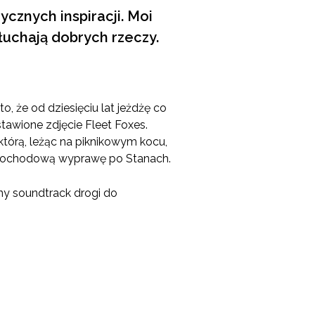
znych inspiracji. Moi
słuchają dobrych rzeczy.
 że od dziesięciu lat jeżdżę co
stawione zdjęcie Fleet Foxes.
 którą, leżąc na piknikowym kocu,
samochodową wyprawę po Stanach.
alny soundtrack drogi do