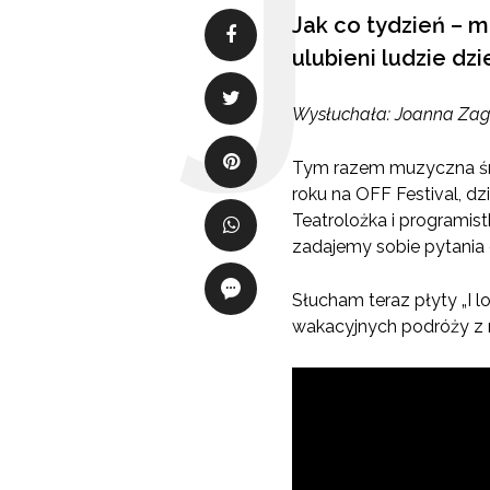
Jak co tydzień – 
ulubieni ludzie dz
Wysłuchała: Joanna Zag
Tym razem muzyczna środ
roku na OFF Festival, dz
Teatrolożka i programistk
zadajemy sobie pytania
Słucham teraz płyty „I lo
wakacyjnych podróży z n