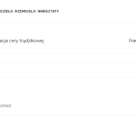
DZIEŁO
,
RZEMIOSŁO
,
WARSZTATY
cja cery trądzikowej
Fra
ished.