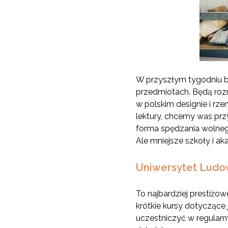
W przyszłym tygodniu bę
przedmiotach. Będą rozm
w polskim designie i rz
lektury, chcemy was prz
forma spędzania wolnego
Ale mniejsze szkoły i a
Uniwersytet Ludo
To najbardziej prestiżo
krótkie kursy dotyczące 
uczestniczyć w regularn