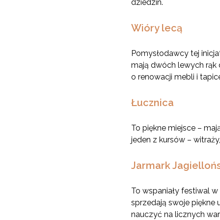
dziedzin.
Wióry lecą
Pomysłodawcy tej inicjat
mają dwóch lewych rąk d
o renowacji mebli i tapic
Łucznica
To piękne miejsce – maj
jeden z kursów – witraży,
Jarmark Jagielloń
To wspaniały festiwal w 
sprzedają swoje piękne 
nauczyć na licznych war