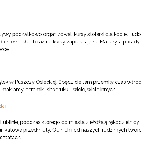
ywy początkowo organizowali kursy stolarki dla kobiet i udow
o rzemiosła. Teraz na kursy zapraszają na Mazury, a porad
erce.
ątek w Puszczy Osieckiej. Spędzicie tam przemiły czas wśród
 makramy, ceramiki, sitodruku. I wiele, wiele innych.
ski
Lublinie, podczas którego do miasta zjeżdżają rękodzielnicy z
unikatowe przedmioty. Od nich i od naszych rodzimych twó
sztatach.