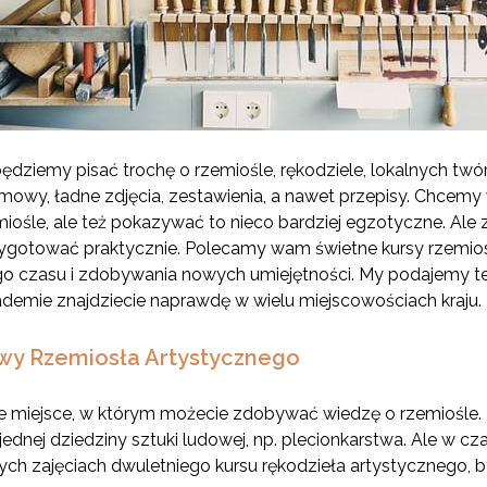
dziemy pisać trochę o rzemiośle, rękodziele, lokalnych twó
owy, ładne zdjęcia, zestawienia, a nawet przepisy. Chcemy
emiośle, ale też pokazywać to nieco bardziej egzotyczne. Al
ygotować praktycznie. Polecamy wam świetne kursy rzemiosł
 czasu i zdobywania nowych umiejętności. My podajemy te n
kademie znajdziecie naprawdę w wielu miejscowościach kraju.
wy Rzemiosła Artystycznego
we miejsce, w którym możecie zdobywać wiedzę o rzemiośle.
jednej dziedziny sztuki ludowej, np. plecionkarstwa. Ale w 
ych zajęciach dwuletniego kursu rękodzieła artystycznego, 