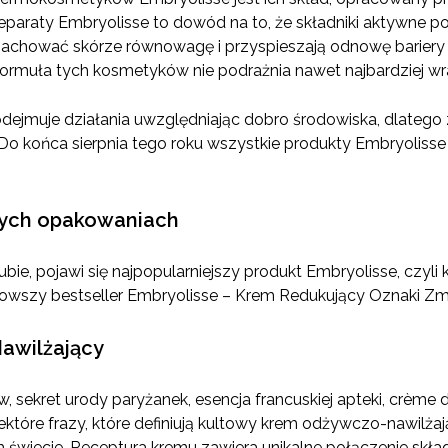
paraty Embryolisse to dowód na to, że składniki aktywne p
achować skórze równowagę i przyspieszają odnowę bariery h
formuła tych kosmetyków nie podrażnia nawet najbardziej wra
dejmuje działania uwzględniając dobro środowiska, dlateg
o końca sierpnia tego roku wszystkie produkty Embryolisse
wych opakowaniach
ubie, pojawi się najpopularniejszy produkt Embryolisse, czy
nowszy bestseller Embryolisse – Krem Redukujący Oznaki Zm
awilżający
 sekret urody paryżanek, esencja francuskiej apteki, crème 
iektóre frazy, które definiują kultowy krem odżywczo-nawil
m świecie. Receptura kremu zawiera unikalne połączenie skł