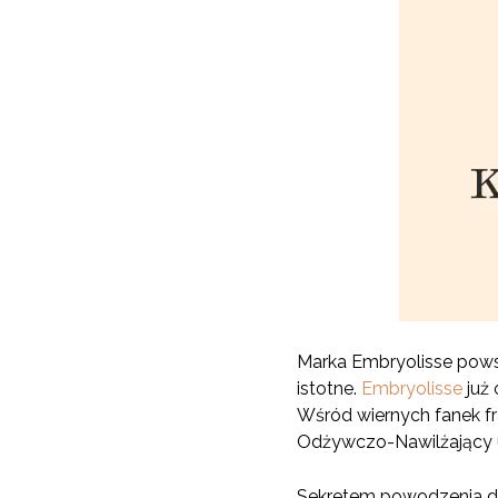
Marka Embryolisse powst
istotne.
Embryolisse
już 
Wśród wiernych fanek fr
Odżywczo-Nawilżający u
Sekretem powodzenia de