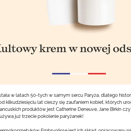
ała w latach 50-tych w samym sercu Paryża, dlatego historia
od kilkudziesięciu lat cieszy się zaufaniem kobiet, których ur
ancuskich produktów jest Catherine Deneuve, Jane Birkin c
żywa już trzecie pokolenie paryżanek!
rmokosmetyków Embryolisse jest ich skład, opracowany pr