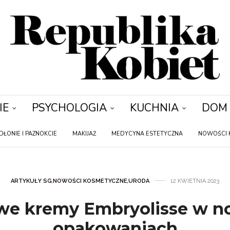
IE
PSYCHOLOGIA
KUCHNIA
DOM
DŁONIE I PAZNOKCIE
MAKIJAŻ
MEDYCYNA ESTETYCZNA
NOWOŚCI 
ARTYKUŁY SG
,
NOWOŚCI KOSMETYCZNE
,
URODA
12 KWIETNIA 2023
we kremy Embryolisse w 
opakowaniach