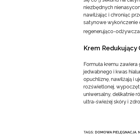
niezbędnych nienasycony
nawilżając i chroniąc p
satynowe wykończenie or
regenerująco-odżywcza
Krem Redukujący 
Formuła kremu zawiera 9
jedwabnego i kwas hial
opuchliznę, nawilżają i u
rozświetlonej, wypoczęt
uniwersalny, delikatnie 
ultra-świeżej skóry i zd
TAGS:
DOMOWA PIELĘGNACJA
,