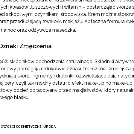
ch kwasów tłuszczowych i witamin – dostarczając skórze sk
rzed szkodliwymi czynnikami środowiska. Krem można stosow
az przedłużającą trwałość makijażu. Apteczna formuła świet
 na noc oraz odżywcza maseczka.
Oznaki Zmęczenia
6% składników pochodzenia naturalnego. Składniki aktywne ta
uronowy pomagają redukować oznaki zmęczenia, zmniejszają
jędrniają skórę. Pigmenty i drobinki rozświetlające dają naty
ej cery, czyli tak modny ostatnio efekt make-up no make-u
różowy odcień opracowany przez makijażystów, który naturalni
rowego blasku.
NOWOŚCI KOSMETYCZNE
,
URODA