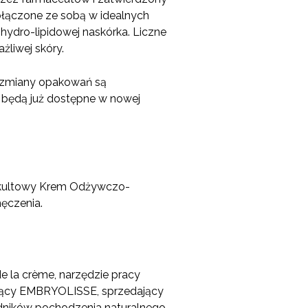
ołączone ze sobą w idealnych
ydro-lipidowej naskórka. Liczne
żliwej skóry.
o zmiany opakowań są
 będą już dostępne w nowej
li kultowy Krem Odżywczo-
ęczenia.
de la crème, narzędzie pracy
żający EMBRYOLISSE, sprzedający
adników pochodzenia naturalnego,