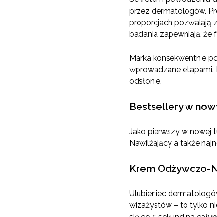
przez dermatologów. Pre
proporcjach pozwalają z
badania zapewniają, że 
Marka konsekwentnie po
wprowadzane etapami. D
odsłonie.
Bestsellery w no
Jako pierwszy w nowej t
Nawilżający a także naj
Krem Odżywczo-N
Ulubieniec dermatologów,
wizażystów – to tylko n
się co 5 sekund na cały