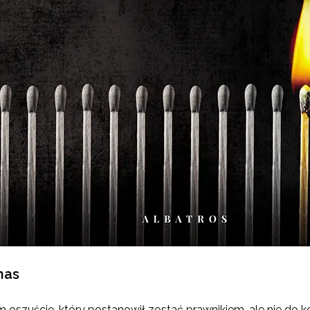
nas
 oszuście, który postanowił zostać prawnikiem, ale nie do