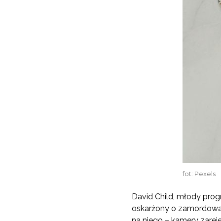
fot: Pexels
David Child, młody progr
oskarżony o zamordowan
na niego – kamery zarej