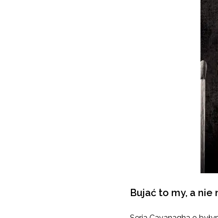
Bujać to my, a nie 
Seria Cavanagha o byłym