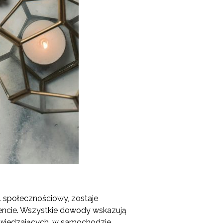
al społecznościowy, zostaje
encie. Wszystkie dowody wskazują
odwiedzających, w samochodzie