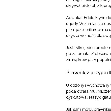
ukrywał pistolet, z które
Adwokat Eddie Flynn do
ugody. W zamian za dost
pieniądze, miliarder ma
uzyska wolność dla swoj
Jest tylko jeden problem.
go załamała. Z obserwac
zimną krew przy popełni
Prawnik z przypad
Urodzony i wychowany w 
podarowała mu „Milczenie
dyskutowali klasyki gatu
Jak sam mówi, prawnikie