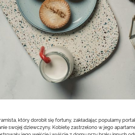
amista, który dorobił się fortuny, zakładając popularny port
ie swojej dziewczyny. Kobietę zastrzelono w jego apartam
estrowały jego wejście i wyjście z domu przy braku innych 