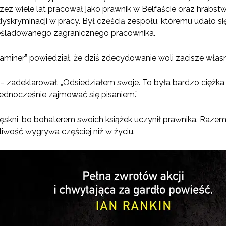
Przez wiele lat pracował jako prawnik w Belfaście oraz hrabs
yskryminacji w pracy. Był częścią zespołu, któremu udało 
eśladowanego zagranicznego pracownika.
xaminer” powiedział, że dziś zdecydowanie woli zacisze włas
 – zadeklarował. „Odsiedziałem swoje. To była bardzo ciężk
ednocześnie zajmować się pisaniem.”
ęskni, bo bohaterem swoich książek uczynił prawnika. Razem
liwość wygrywa częściej niż w życiu.