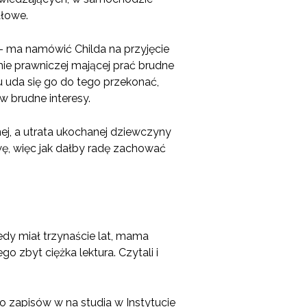
ałowe.
– ma namówić Childa na przyjęcie
mie prawniczej mającej prać brudne
u uda się go do tego przekonać,
w brudne interesy.
alnej, a utrata ukochanej dziewczyny
ę, więc jak dałby radę zachować
dy miał trzynaście lat, mama
o zbyt ciężka lektura. Czytali i
o zapisów w na studia w Instytucie