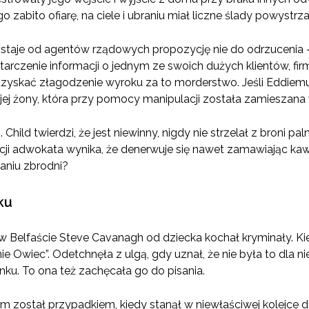
go zabito ofiarę, na ciele i ubraniu miał liczne ślady powystrz
staje od agentów rządowych propozycję nie do odrzucenia 
arczenie informacji o jednym ze swoich dużych klientów, fir
 uzyskać złagodzenie wyroku za to morderstwo. Jeśli Eddiem
ej żony, która przy pomocy manipulacji została zamieszana 
 Child twierdzi, że jest niewinny, nigdy nie strzelał z broni p
ji adwokata wynika, że denerwuje się nawet zamawiając kaw
aniu zbrodni?
ku
Belfaście Steve Cavanagh od dziecka kochał kryminały. Kie
 Owiec”. Odetchnęła z ulgą, gdy uznał, że nie była to dla nieg
nku. To ona też zachęcała go do pisania.
m został przypadkiem, kiedy stanął w niewłaściwej kolejce d