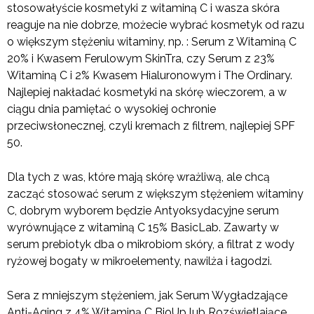
stosowałyście kosmetyki z witaminą C i wasza skóra
reaguje na nie dobrze, możecie wybrać kosmetyk od razu
o większym stężeniu witaminy, np. : Serum z Witaminą C
20% i Kwasem Ferulowym SkinTra, czy Serum z 23%
Witaminą C i 2% Kwasem Hialuronowym i The Ordinary.
Najlepiej nakładać kosmetyki na skórę wieczorem, a w
ciągu dnia pamiętać o wysokiej ochronie
przeciwsłonecznej, czyli kremach z filtrem, najlepiej SPF
50.
Dla tych z was, które mają skórę wrażliwą, ale chcą
zacząć stosować serum z większym stężeniem witaminy
C, dobrym wyborem będzie Antyoksydacyjne serum
wyrównujące z witaminą C 15% BasicLab. Zawarty w
serum prebiotyk dba o mikrobiom skóry, a filtrat z wody
ryżowej bogaty w mikroelementy, nawilża i łagodzi.
Sera z mniejszym stężeniem, jak Serum Wygładzające
Anti-Aging z 4% Witaminą C BioUp lub Rozświetlające