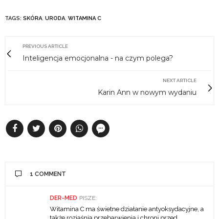
TAGS:
SKÓRA
,
URODA
,
WITAMINA C
PREVIOUS ARTICLE
Inteligencja emocjonalna - na czym polega?
NEXT ARTICLE
Karin Ann w nowym wydaniu
1 COMMENT
DER-MED
PISZE:
Witamina C ma świetne działanie antyoksydacyjne, a
także rozjaśnia przebarwienia i chroni przed