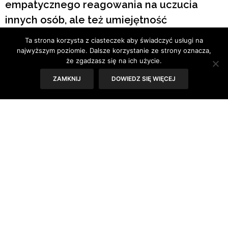
empatycznego reagowania na uczucia
innych osób, ale też umiejętność
przyjrzenia się sobie.
Ta strona korzysta z ciasteczek aby świadczyć usługi na
najwyższym poziomie. Dalsze korzystanie ze strony oznacza,
że zgadzasz się na ich użycie.
Tekst: Sylwia Skorstad
ZAMKNIJ
DOWIEDZ SIĘ WIĘCEJ