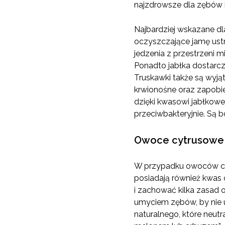
najzdrowsze dla zębów i 
Najbardziej wskazane dl
oczyszczające jamę ustną
jedzenia z przestrzeni 
Ponadto jabłka dostarcz
Truskawki także są wyją
krwionośne oraz zapobie
dzięki kwasowi jabłkowe
przeciwbakteryjnie. Są 
Owoce cytrusowe
W przypadku owoców cytr
posiadają również kwas
i zachować kilka zasad 
umyciem zębów, by nie u
naturalnego, które neut