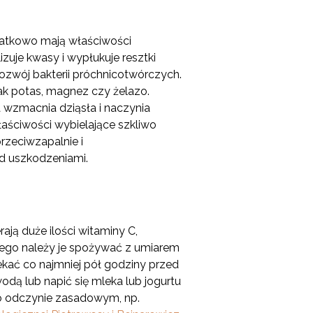
odatkowo mają właściwości
zuje kwasy i wypłukuje resztki
rozwój bakterii próchnicotwórczych.
jak potas, magnez czy żelazo.
a wzmacnia dziąsła i naczynia
łaściwości wybielające szkliwo
rzeciwzapalnie i
ed uszkodzeniami.
ją duże ilości witaminy C,
tego należy je spożywać z umiarem
kać co najmniej pół godziny przed
dą lub napić się mleka lub jogurtu
 o odczynie zasadowym, np.