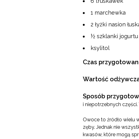
6 truskawek
1 marchewka
2 łyżki nasion łus
½ szklanki jogurt
ksylitol
Czas przygotowani
Wartość odżywcz
Sposób przygotow
i niepotrzebnych części.
Owoce to źródło wielu w
zęby. Jednak nie wszystk
kwasów, które mogą sprz