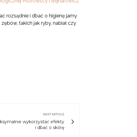
ogicznej Piotrowscy i Bejnarowicz.
 rozsądnie i dbać o higienę jamy
ębów, takich jak ryby, nabiał czy
NEXT ARTICLE
aksymalnie wykorzystać efekty
i dbać o skórę