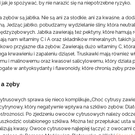
jak je spożywać, by nie narazić się na niepotrzebne ryzyko.
a zębów są jabłka. Nie są ani za słodkie, ani za kwaśne, a d
. Jedząc jabłko, pobudzamy wydzielanie śliny, która neutrali
międzyzębowych. Jabłka zawierają też pektyny, które hamują 
ają nam witaminy C i A oraz składników mineralnych, takich 
tkowo przyjazne dla zębów. Zawierają dużo witaminy C, któr
ga krwawieniu i zapaleniu dziąseł. Truskawki mają również w
mu i malinowemu oraz kwasowi salicylowemu, który działa p
bogate w antyoksydanty i flawonoidy, które chronią zęby prz
 a zęby
usowych sprawa się nieco komplikuje.„Choć cytrusy zawiera
 cytrynowy, który negatywnie wpływa na szkliwo zębów. Dla
ostrożności. Po zjedzeniu owoców cytrusowych należy odcze
szkodzić osłabionego szkliwa. Można też przepłukać usta wo
ralizują kwasy. Owoce cytrusowe najlepiej łączyć z owocami