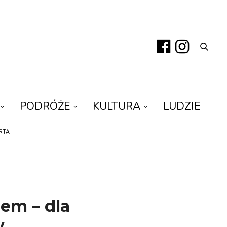
PODRÓŻE
KULTURA
LUDZIE
RTA
iem – dla
w