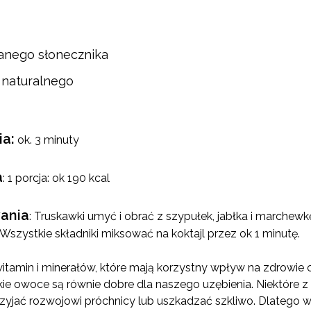
kanego słonecznika
u naturalnego
a:
ok. 3 minuty
a
: 1 porcja: ok 190 kcal
ania
: Truskawki umyć i obrać z szypułek, jabłka i marchewk
 Wszystkie składniki miksować na koktajl przez ok 1 minutę.
itamin i minerałów, które mają korzystny wpływ na zdrowie
ie owoce są równie dobre dla naszego uzębienia. Niektóre z 
yjać rozwojowi próchnicy lub uszkadzać szkliwo. Dlatego wa