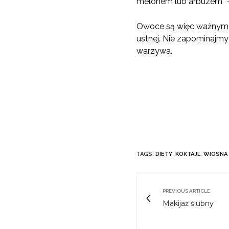
melonem lub arbuzem” – 
Owoce są więc ważnym e
ustnej. Nie zapominajmy
warzywa.
TAGS:
DIETY
,
KOKTAJL
,
WIOSNA
PREVIOUS ARTICLE
Makijaż ślubny