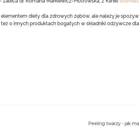
zaleca dr. Romana Markiewicz-Piotrowska, z Kliniki
Stomatol
lementem diety dla zdrowych zębów, ale należy je spożywać
 też o innych produktach bogatych w składniki odżywcze dla z
Peeling twarzy - jak m