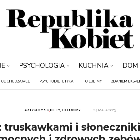
IE
PSYCHOLOGIA
KUCHNIA
DOM
Y ODCHUDZAJĄCE
PSYCHODIETETYKA
TO LUBIMY
ZDANIEM EKSPE
ARTYKUŁY SG
,
DIETY
,
TO LUBIMY
24 MAJA 2023
z truskawkami i słonecznik
mocnych i zdrowych zębó