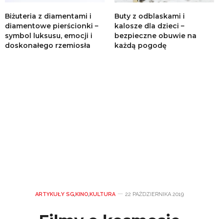
Biżuteria z diamentami i
Buty z odblaskami i
diamentowe pierścionki –
kalosze dla dzieci –
symbol luksusu, emocji i
bezpieczne obuwie na
doskonałego rzemiosła
każdą pogodę
ARTYKUŁY SG
,
KINO
,
KULTURA
22 PAŹDZIERNIKA 2019