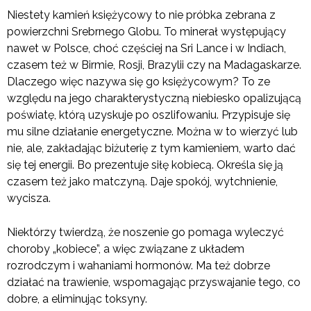
Niestety kamień księżycowy to nie próbka zebrana z
powierzchni Srebrnego Globu. To minerał występujący
nawet w Polsce, choć częściej na Sri Lance i w Indiach,
czasem też w Birmie, Rosji, Brazylii czy na Madagaskarze.
Dlaczego więc nazywa się go księżycowym? To ze
względu na jego charakterystyczną niebiesko opalizującą
poświatę, którą uzyskuje po oszlifowaniu. Przypisuje się
mu silne działanie energetyczne. Można w to wierzyć lub
nie, ale, zakładając biżuterię z tym kamieniem, warto dać
się tej energii. Bo prezentuje siłę kobiecą. Określa się ją
czasem też jako matczyną. Daje spokój, wytchnienie,
wycisza.
Niektórzy twierdzą, że noszenie go pomaga wyleczyć
choroby „kobiece”, a więc związane z układem
rozrodczym i wahaniami hormonów. Ma też dobrze
działać na trawienie, wspomagając przyswajanie tego, co
dobre, a eliminując toksyny.