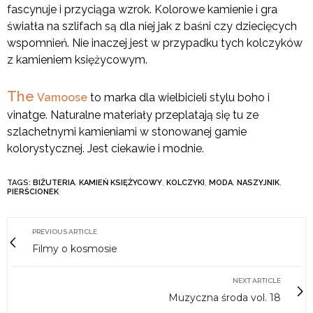
fascynuje i przyciąga wzrok. Kolorowe kamienie i gra
światła na szlifach są dla niej jak z baśni czy dziecięcych
wspomnień. Nie inaczej jest w przypadku tych kolczyków
z kamieniem księżycowym.
The
Vamoose
to marka dla wielbicieli stylu boho i
vinatge. Naturalne materiały przeplatają się tu ze
szlachetnymi kamieniami w stonowanej gamie
kolorystycznej. Jest ciekawie i modnie.
TAGS:
BIŻUTERIA
,
KAMIEŃ KSIĘŻYCOWY
,
KOLCZYKI
,
MODA
,
NASZYJNIK
,
PIERŚCIONEK
PREVIOUS ARTICLE
Filmy o kosmosie
NEXT ARTICLE
Muzyczna środa vol. 18