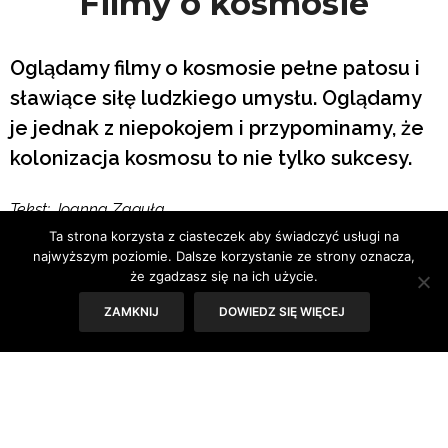
Filmy o kosmosie
Oglądamy filmy o kosmosie pełne patosu i
sławiące siłę ludzkiego umysłu. Oglądamy
je jednak z niepokojem i przypominamy, że
kolonizacja kosmosu to nie tylko sukcesy.
Tekst: Joanna Zaguła
Ta strona korzysta z ciasteczek aby świadczyć usługi na
najwyższym poziomie. Dalsze korzystanie ze strony oznacza,
że zgadzasz się na ich użycie.
ZAMKNIJ
DOWIEDZ SIĘ WIĘCEJ