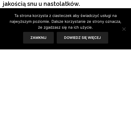
jakością snu u nastolatków.
Ta strona korzysta z ciasteczek aby świadczyć usługi na
Tekst: Sylwia Skorstad
najwyższym poziomie. Dalsze korzystanie ze strony oznacza,
że zgadzasz się na ich użycie.
ZAMKNIJ
DOWIEDZ SIĘ WIĘCEJ
Lekarze ostrzegają przed spożywaniem napojów