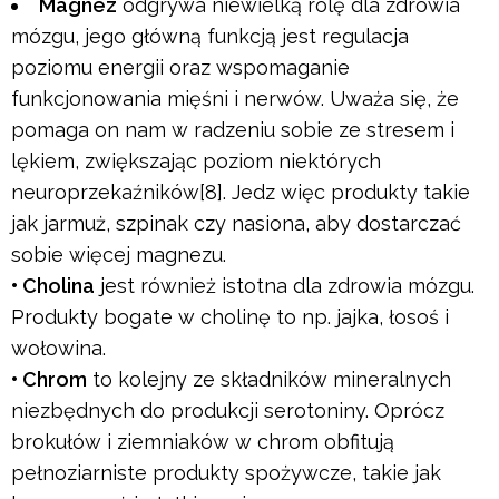
Magnez
odgrywa niewielką rolę dla zdrowia
mózgu, jego główną funkcją jest regulacja
poziomu energii oraz wspomaganie
funkcjonowania mięśni i nerwów. Uważa się, że
pomaga on nam w radzeniu sobie ze stresem i
lękiem, zwiększając poziom niektórych
neuroprzekaźników[8]. Jedz więc produkty takie
jak jarmuż, szpinak czy nasiona, aby dostarczać
sobie więcej magnezu.
• Cholina
jest również istotna dla zdrowia mózgu.
Produkty bogate w cholinę to np. jajka, łosoś i
wołowina.
• Chrom
to kolejny ze składników mineralnych
niezbędnych do produkcji serotoniny. Oprócz
brokułów i ziemniaków w chrom obfitują
pełnoziarniste produkty spożywcze, takie jak