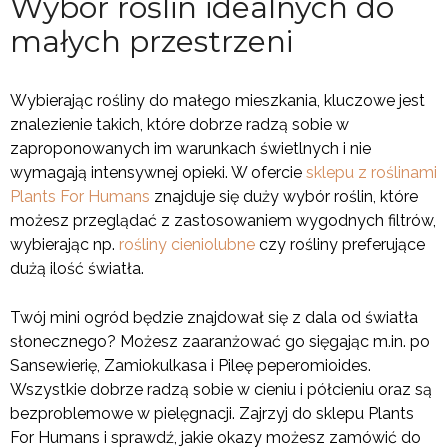
Wybór roślin idealnych do
małych przestrzeni
Wybierając rośliny do małego mieszkania, kluczowe jest
znalezienie takich, które dobrze radzą sobie w
zaproponowanych im warunkach świetlnych i nie
wymagają intensywnej opieki. W ofercie
sklepu z roślinami
Plants For Humans
znajduje się duży wybór roślin, które
możesz przeglądać z zastosowaniem wygodnych filtrów,
wybierając np.
rośliny cieniolubne
czy rośliny preferujące
dużą ilość światła.
Twój mini ogród będzie znajdował się z dala od światła
słonecznego? Możesz zaaranżować go sięgając m.in. po
Sansewierię, Zamiokulkasa i Pileę peperomioides.
Wszystkie dobrze radzą sobie w cieniu i półcieniu oraz są
bezproblemowe w pielęgnacji. Zajrzyj do sklepu Plants
For Humans i sprawdź, jakie okazy możesz zamówić do