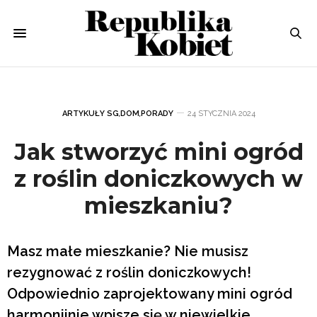
ARTYKUŁY SG
,
DOM
,
PORADY
24 STYCZNIA 2024
Jak stworzyć mini ogród
z roślin doniczkowych w
mieszkaniu?
Masz małe mieszkanie? Nie musisz
rezygnować z roślin doniczkowych!
Odpowiednio zaprojektowany mini ogród
harmonijnie wpisze się w niewielkie