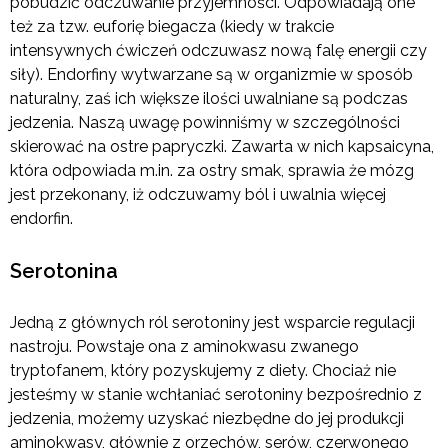
pobudzić odczuwanie przyjemności. Odpowiadają one
też za tzw. euforię biegacza (kiedy w trakcie
intensywnych ćwiczeń odczuwasz nową falę energii czy
siły). Endorfiny wytwarzane są w organizmie w sposób
naturalny, zaś ich większe ilości uwalniane są podczas
jedzenia. Naszą uwagę powinniśmy w szczególności
skierować na ostre papryczki. Zawarta w nich kapsaicyna,
która odpowiada m.in. za ostry smak, sprawia że mózg
jest przekonany, iż odczuwamy ból i uwalnia więcej
endorfin.
Serotonina
Jedną z głównych ról serotoniny jest wsparcie regulacji
nastroju. Powstaje ona z aminokwasu zwanego
tryptofanem, który pozyskujemy z diety. Chociaż nie
jesteśmy w stanie wchłaniać serotoniny bezpośrednio z
jedzenia, możemy uzyskać niezbędne do jej produkcji
aminokwasy, głównie z orzechów, serów, czerwonego