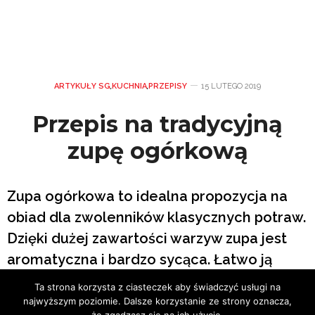
ARTYKUŁY SG
,
KUCHNIA
,
PRZEPISY
15 LUTEGO 2019
Przepis na tradycyjną
zupę ogórkową
Zupa ogórkowa to idealna propozycja na
obiad dla zwolenników klasycznych potraw.
Dzięki dużej zawartości warzyw zupa jest
aromatyczna i bardzo sycąca. Łatwo ją
przyrządzić, bo składniki są proste, a przepis
Ta strona korzysta z ciasteczek aby świadczyć usługi na
łatwy. Dobrze smakuje ze świeżym,
najwyższym poziomie. Dalsze korzystanie ze strony oznacza,