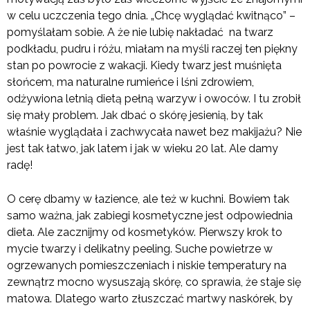
w celu uczczenia tego dnia. „Chcę wyglądać kwitnąco” –
pomyślałam sobie. A że nie lubię nakładać na twarz
podkładu, pudru i różu, miałam na myśli raczej ten piękny
stan po powrocie z wakacji. Kiedy twarz jest muśnięta
słońcem, ma naturalne rumieńce i lśni zdrowiem,
odżywiona letnią dietą pełną warzyw i owoców. I tu zrobił
się mały problem. Jak dbać o skórę jesienią, by tak
właśnie wyglądała i zachwycała nawet bez makijażu? Nie
jest tak łatwo, jak latem i jak w wieku 20 lat. Ale damy
radę!
O cerę dbamy w łazience, ale też w kuchni. Bowiem tak
samo ważna, jak zabiegi kosmetyczne jest odpowiednia
dieta. Ale zacznijmy od kosmetyków. Pierwszy krok to
mycie twarzy i delikatny peeling. Suche powietrze w
ogrzewanych pomieszczeniach i niskie temperatury na
zewnątrz mocno wysuszają skórę, co sprawia, że staje się
matowa. Dlatego warto złuszczać martwy naskórek, by