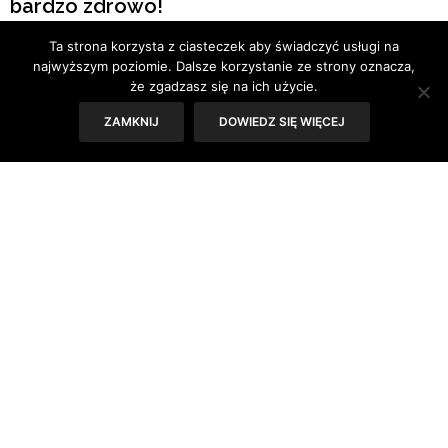
bardzo zdrowo!
Ta strona korzysta z ciasteczek aby świadczyć usługi na
Tekst i zdjęcia: Patrycja Skwierczyńska
najwyższym poziomie. Dalsze korzystanie ze strony oznacza,
że zgadzasz się na ich użycie.
ZAMKNIJ
DOWIEDZ SIĘ WIĘCEJ
Zjadamy pora w bulionie – to te długie, pływające
zmiękłe liście lub w surówce z dodatkiem marchewki i
jabłka. Ale musicie wiedzieć, że warto jest go
przygotowywać także solo i potraktować jako główny
składnik dania.
Trudno znaleźć wiele informacji o porze. To bowiem
naprawdę mało zbadane warzywo. Wiemy jednak, że por
pochodzi z Azji mniejszej, należy do rodziny
czosnkowatych i jest rośliną dwuletnią. Częścią jadalną
jest cebula i liście, ich kolory odpowiadają za smak. Biały
jest delikatny i aromatyczny, a zielony nadaje ostrość i
wyrazistość potrawie. Warzywo to jest uprawiane od