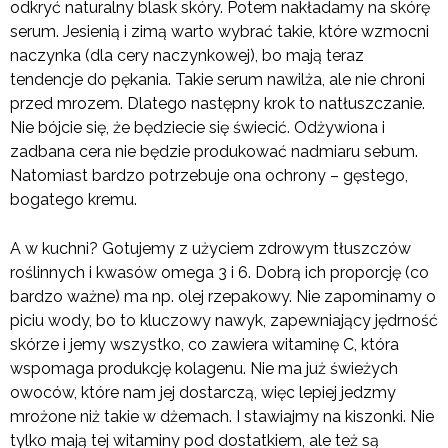
odkryć naturalny blask skóry. Potem nakładamy na skórę
serum. Jesienią i zimą warto wybrać takie, które wzmocni
naczynka (dla cery naczynkowej), bo mają teraz
tendencje do pękania. Takie serum nawilża, ale nie chroni
przed mrozem. Dlatego następny krok to natłuszczanie.
Nie bójcie się, że będziecie się świecić. Odżywiona i
zadbana cera nie będzie produkować nadmiaru sebum.
Natomiast bardzo potrzebuje ona ochrony – gęstego,
bogatego kremu.
A w kuchni? Gotujemy z użyciem zdrowym tłuszczów
roślinnych i kwasów omega 3 i 6. Dobrą ich proporcję (co
bardzo ważne) ma np. olej rzepakowy. Nie zapominamy o
piciu wody, bo to kluczowy nawyk, zapewniający jędrność
skórze i jemy wszystko, co zawiera witaminę C, która
wspomaga produkcję kolagenu. Nie ma już świeżych
owoców, które nam jej dostarczą, więc lepiej jedzmy
mrożone niż takie w dżemach. I stawiajmy na kiszonki. Nie
tylko mają tej witaminy pod dostatkiem, ale też są