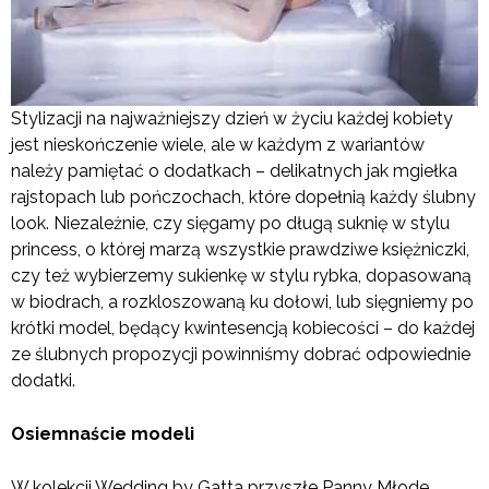
Stylizacji na najważniejszy dzień w życiu każdej kobiety
jest nieskończenie wiele, ale w każdym z wariantów
należy pamiętać o dodatkach – delikatnych jak mgiełka
rajstopach lub pończochach, które dopełnią każdy ślubny
look. Niezależnie, czy sięgamy po długą suknię w stylu
princess, o której marzą wszystkie prawdziwe księżniczki,
czy też wybierzemy sukienkę w stylu rybka, dopasowaną
w biodrach, a rozkloszowaną ku dołowi, lub sięgniemy po
krótki model, będący kwintesencją kobiecości – do każdej
ze ślubnych propozycji powinniśmy dobrać odpowiednie
dodatki.
Osiemnaście modeli
W kolekcji Wedding by Gatta przyszłe Panny Młode