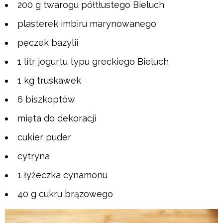
200 g twarogu półtłustego Bieluch
plasterek imbiru marynowanego
pęczek bazylii
1 litr jogurtu typu greckiego Bieluch
1 kg truskawek
6 biszkoptów
mięta do dekoracji
cukier puder
cytryna
1 łyżeczka cynamonu
40 g cukru brązowego