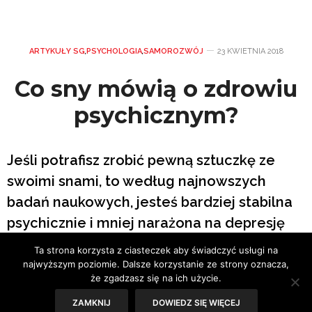
ARTYKUŁY SG
,
PSYCHOLOGIA
,
SAMOROZWÓJ
23 KWIETNIA 2018
Co sny mówią o zdrowiu
psychicznym?
Jeśli potrafisz zrobić pewną sztuczkę ze
swoimi snami, to według najnowszych
badań naukowych, jesteś bardziej stabilna
psychicznie i mniej narażona na depresję
od przeciętnej.
Ta strona korzysta z ciasteczek aby świadczyć usługi na
najwyższym poziomie. Dalsze korzystanie ze strony oznacza,
że zgadzasz się na ich użycie.
Tekst: Iza Kołodziej
ZAMKNIJ
DOWIEDZ SIĘ WIĘCEJ