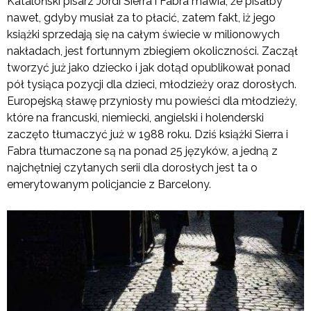
Kataloński pisarz Jordi Sierra i Fabra mawia, że pisałby
nawet, gdyby musiał za to płacić, zatem fakt, iż jego
książki sprzedają się na całym świecie w milionowych
nakładach, jest fortunnym zbiegiem okoliczności. Zaczął
tworzyć już jako dziecko i jak dotąd opublikował ponad
pół tysiąca pozycji dla dzieci, młodzieży oraz dorosłych.
Europejską sławę przyniosły mu powieści dla młodzieży,
które na francuski, niemiecki, angielski i holenderski
zaczęto tłumaczyć już w 1988 roku. Dziś książki Sierra i
Fabra tłumaczone są na ponad 25 języków, a jedną z
najchętniej czytanych serii dla dorosłych jest ta o
emerytowanym policjancie z Barcelony.