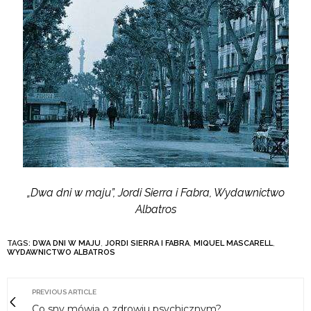
„Dwa dni w maju”, Jordi Sierra i Fabra, Wydawnictwo
Albatros
TAGS:
DWA DNI W MAJU
,
JORDI SIERRA I FABRA
,
MIQUEL MASCARELL
,
WYDAWNICTWO ALBATROS
PREVIOUS ARTICLE
Co sny mówią o zdrowiu psychicznym?