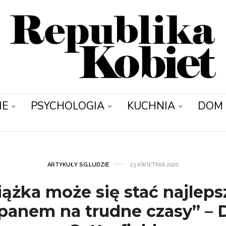
IE
PSYCHOLOGIA
KUCHNIA
DOM
ARTYKUŁY SG
,
LUDZIE
23 KWIETNIA 2020
iążka może się stać najlep
anem na trudne czasy” – 