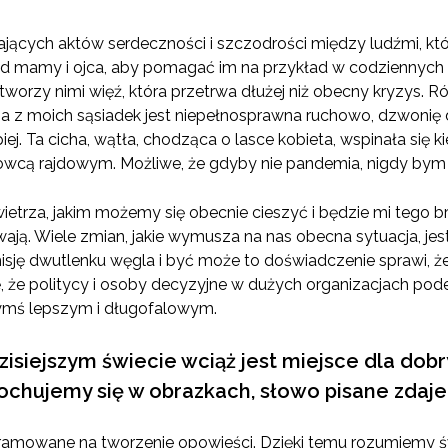
jących aktów serdeczności i szczodrości między ludźmi, któr
d mamy i ojca, aby pomagać im na przykład w codziennych z
stworzy nimi więź, która przetrwa dłużej niż obecny kryzys. 
a z moich sąsiadek jest niepełnosprawna ruchowo, dzwonię do
ej. Ta cicha, wątła, chodząca o lasce kobieta, wspinała się k
wcą rajdowym. Możliwe, że gdyby nie pandemia, nigdy bym s
etrza, jakim możemy się obecnie cieszyć i będzie mi tego 
wają. Wiele zmian, jakie wymusza na nas obecna sytuacja, jest
ę dwutlenku węgla i być może to doświadczenie sprawi, że 
że politycy i osoby decyzyjne w dużych organizacjach pode
zymś lepszym i długofalowym.
dzisiejszym świecie wciąż jest miejsce dla dob
ochujemy się w obrazkach, słowo pisane zdaje 
gramowane na tworzenie opowieści. Dzięki temu rozumiemy ś