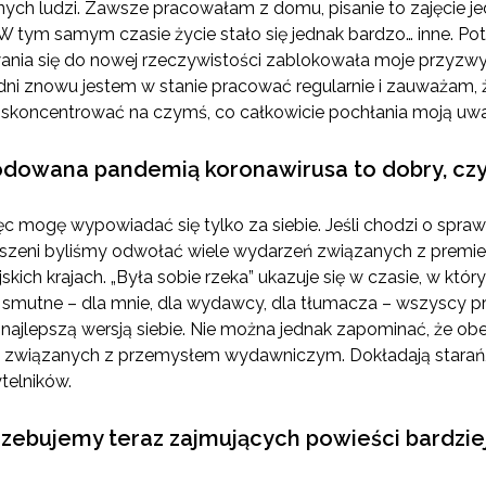
nnych ludzi. Zawsze pracowałam z domu, pisanie to zajęcie 
o. W tym samym czasie życie stało się jednak bardzo… inne. P
nia się do nowej rzeczywistości zablokowała moje przyzwyc
i znowu jestem w stanie pracować regularnie i zauważam, że
ę skoncentrować na czymś, co całkowicie pochłania moją uw
odowana pandemią koronawirusa to dobry, czy z
więc mogę wypowiadać się tylko za siebie. Jeśli chodzi o s
zmuszeni byliśmy odwołać wiele wydarzeń związanych z premie
jskich krajach. „Była sobie rzeka” ukazuje się w czasie, w kt
to smutne – dla mnie, dla wydawcy, dla tłumacza – wszyscy p
 najlepszą wersją siebie. Nie można jednak zapominać, że ob
 związanych z przemysłem wydawniczym. Dokładają starań, a
ytelników.
zebujemy teraz zajmujących powieści bardziej