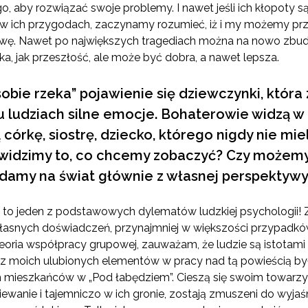
, aby rozwiązać swoje problemy. I nawet jeśli ich kłopoty s
w ich przygodach, zaczynamy rozumieć, iż i my możemy prz
nowę. Nawet po największych tragediach można na nowo zbu
ka, jak przeszłość, ale może być dobra, a nawet lepsza.
obie rzeka” pojawienie się dziewczynki, któr
lu ludziach silne emocje. Bohaterowie widzą w 
ą córkę, siostrę, dziecko, którego nigdy nie miel
 widzimy to, co chcemy zobaczyć? Czy możem
ądamy na świat głównie z własnej perspektyw
z, to jeden z podstawowych dylematów ludzkiej psychologii!
łasnych doświadczeń, przynajmniej w większości przypadków
 teoria współpracy grupowej, zauważam, że ludzie są istotam
z moich ulubionych elementów w pracy nad tą powieścią by
h mieszkańców w „Pod łabędziem”. Cieszą się swoim towarz
iewanie i tajemniczo w ich gronie, zostają zmuszeni do wyjaś