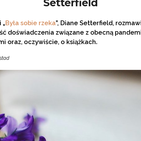
Setterfield
 „
Była sobie rzeka
”, Diane Setterfield, rozma
ć doświadczenia związane z obecną pandemią,
mi oraz, oczywiście, o książkach.
stad