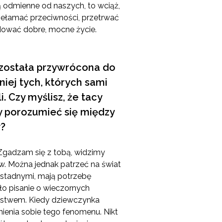
ą odmienne od naszych, to wciąż,
ełamać przeciwności, przetrwać
dować dobre, mocne życie.
a została przywrócona do
niej tych, których sami
i. Czy myślisz, że tacy
y porozumieć się między
y?
 Zgadzam się z tobą, widzimy
. Można jednak patrzeć na świat
i stadnymi, mają potrzebę
ło pisanie o wieczornych
ystwem. Kiedy dziewczynka
nienia sobie tego fenomenu. Nikt