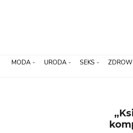
MODA
URODA
SEKS
ZDROW
„Ks
komp