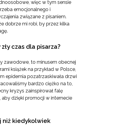
jednoosobowe, więc w tym sensie
otrzeba emocjonalnego i
zajenia związane z pisaniem.
 dobrze mi robi, by przez kilka
agę.
ły czas dla pisarza?
prawy zawodowe, to minusem obecnej
rami książek na przykład w Polsce,
órym epidemia pozatrzaskiwała drzwi
racowaliśmy bardzo ciężko na to,
ecny kryzys zainspirował falę
by dzięki promocji w internecie
 niż kiedykolwiek