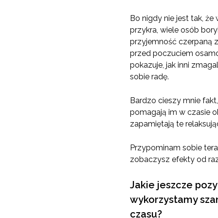
Bo nigdy nie jest tak, ż
przykra, wiele osób bor
przyjemność czerpaną z
przed poczuciem osamotni
pokazuje, jak inni zmag
sobie radę.
Bardzo cieszy mnie fakt,
pomagają im w czasie ob
zapamiętają te relaksują
Przypominam sobie tera
zobaczysz efekty od razu
Jakie jeszcze pozy
wykorzystamy szans
czasu?