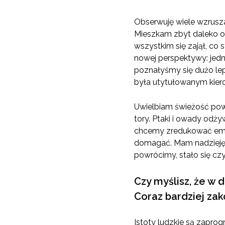
Obserwuję wiele wzrusza
Mieszkam zbyt daleko o
wszystkim się zajął, co 
nowej perspektywy: jedn
poznałyśmy się dużo lepi
była utytułowanym kiero
Uwielbiam świeżość powi
tory. Ptaki i owady odży
chcemy zredukować emisj
domagać. Mam nadzieję, 
powrócimy, stało się c
Czy myślisz, że w 
Coraz bardziej zak
Istoty ludzkie są zapro