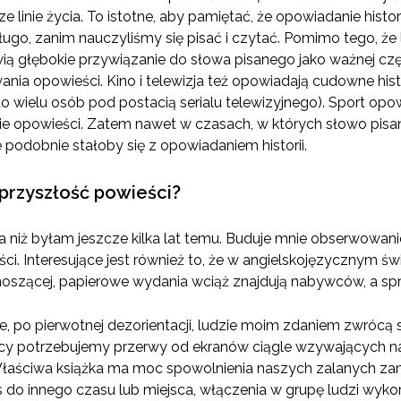
ze linie życia. To istotne, aby pamiętać, że opowiadanie histo
długo, zanim nauczyliśmy się pisać i czytać. Pomimo tego, że l
wią głębokie przywiązanie do słowa pisanego jako ważnej częś
ia opowieści. Kino i telewizja też opowiadają cudowne histor
 wielu osób pod postacią serialu telewizyjnego). Sport opow
e opowieści. Zatem nawet w czasach, w których słowo pisan
 podobnie stałoby się z opowiadaniem historii.
 przyszłość powieści?
a niż byłam jeszcze kilka lat temu. Buduje mnie obserwowani
ci. Interesujące jest również to, że w angielskojęzycznym 
noszącej, papierowe wydania wciąż znajdują nabywców, a sp
e, po pierwotnej dezorientacji, ludzie moim zdaniem zwrócą s
scy potrzebujemy przerwy od ekranów ciągle wzywających na
Właściwa książka ma moc spowolnienia naszych zalanych z
 do innego czasu lub miejsca, włączenia w grupę ludzi wyko