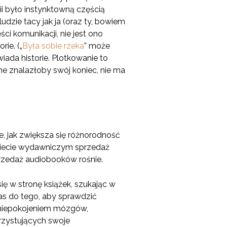
rii było instynktowną częścią
udzie tacy jak ja (oraz ty, bowiem
ci komunikacji, nie jest ono
ie. („
Była sobie rzeka
” może
iada historie. Plotkowanie to
e znalazłoby swój koniec, nie ma
e, jak zwiększa się różnorodność
świecie wydawniczym sprzedaż
rzedaż audiobooków rośnie.
ię w stronę książek, szukając w
s do tego, aby sprawdzić
aniepokojeniem mózgów,
rzystujących swoje