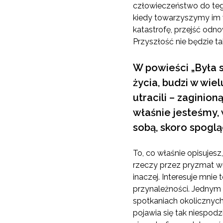
człowieczeństwo do tego
kiedy towarzyszymy im 
katastrofę, przejść od
Przyszłość nie będzie ta
W powieści „Była s
życia, budzi w wie
utracili – zaginion
właśnie jesteśmy,
sobą, skoro spogl
To, co właśnie opisujes
rzeczy przez pryzmat w
inaczej. Interesuje mnie
przynależności. Jednym 
spotkaniach okolicznyc
pojawia się tak niespodz