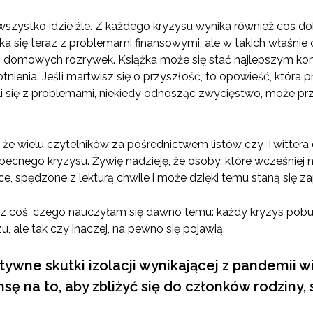
e wszystko idzie źle. Z każdego kryzysu wynika również coś do
yka się teraz z problemami finansowymi, ale w takich właś
 domowych rozrywek. Książka może się stać najlepszym ko
enia. Jeśli martwisz się o przyszłość, to opowieść, która pr
ali się z problemami, niekiedy odnosząc zwycięstwo, może prz
 że wielu czytelników za pośrednictwem listów czy Twittera d
ecnego kryzysu. Żywię nadzieję, że osoby, które wcześniej n
ce, spędzone z lekturą chwile i może dzięki temu staną się z
z coś, czego nauczyłam się dawno temu: każdy kryzys pob
, ale tak czy inaczej, na pewno się pojawią.
tywne skutki izolacji wynikającej z pandemii wi
ę na to, aby zbliżyć się do członków rodziny,