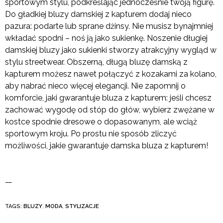
sportowym stylu, podkreślając jednocześnie twoją figurę.
Do gładkiej bluzy damskiej z kapturem dodaj nieco
pazura: podarte lub sprane dżinsy. Nie musisz bynajmniej
wkładać spodni – noś ją jako sukienkę. Noszenie długiej
damskiej bluzy jako sukienki stworzy atrakcyjny wygląd w
stylu streetwear. Obszerną, długą bluzę damską z
kapturem możesz nawet połączyć z kozakami za kolano,
aby nabrać nieco więcej elegancji. Nie zapomnij o
komforcie, jaki gwarantuje bluza z kapturem: jeśli chcesz
zachować wygodę od stóp do głów, wybierz zwężane w
kostce spodnie dresowe o dopasowanym, ale wciąż
sportowym kroju. Po prostu nie sposób zliczyć
możliwości, jakie gwarantuje damska bluza z kapturem!
—
TAGS:
BLUZY
,
MODA
,
STYLIZACJE