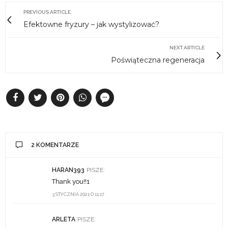
PREVIOUS ARTICLE
Efektowne fryzury – jak wystylizować?
NEXT ARTICLE
Poświąteczna regeneracja
2 KOMENTARZE
HARAN393
PISZE:
Thank you!!1
3 STYCZNIA 2021 O 11:17
ARLETA
PISZE: