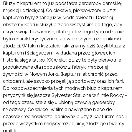
Bluzy z kapturem to już podstawa garderoby damskiej,
męskiej i dziecięcej. Co ciekawe, pierwowzory bluz z
kapturem były znane już w średniowieczu. Dawniej
obszerny kaptur służył przede wszystkim do tego, aby
ukryć swoją tożsamość, dlatego też tego typu odzienie
było charakterystyczne dla ówczesnych rozbójników i
złodziei. W takim kształcie, jaki znamy dziś (czyli bluza z
kapturem i ściągaczami wkładana przez głowę), ich
historia sięga lat 30. XX wieku. Bluzy te były pierwotnie
produkowane dla robotników z fabryki mrożonej
żywności w Nowym Jorku (kaptur miał chronić przed
chłodem), ale szybko przejęli ją sportowcy oraz ich fani.
Do rozpowszechnienia tych modnych bluz z kapturem
przyczynił się jeszcze Sylvester Stallone w filmie Rocky –
od tego czasu stała się ulubioną częścią garderoby
młodzieży. Co więcej, w filmie nawiązano nieco do
czasów średniowiecza, ponieważ bluzy z kapturem nosili
przede wszystkim miejscy rozbójnicy, złodzieje i twórcy
graffiti.