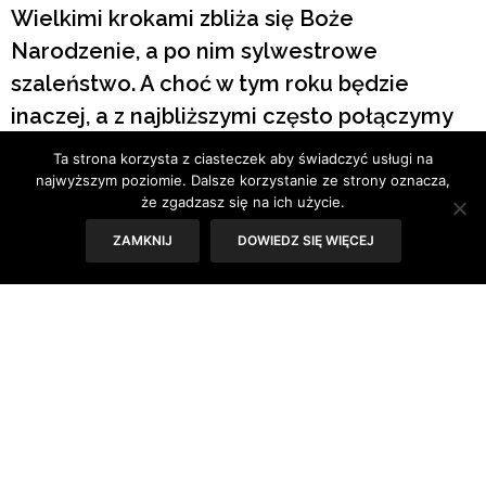
Wielkimi krokami zbliża się Boże
Narodzenie, a po nim sylwestrowe
szaleństwo. A choć w tym roku będzie
inaczej, a z najbliższymi często połączymy
się tylko wirtualnie, to nie znaczy, że nie
Ta strona korzysta z ciasteczek aby świadczyć usługi na
warto na ten czas przygotować sobie
najwyższym poziomie. Dalsze korzystanie ze strony oznacza,
że zgadzasz się na ich użycie.
eleganckich ubrań, odświętnego makijażu
ZAMKNIJ
DOWIEDZ SIĘ WIĘCEJ
czy fryzury! Jakie efektowne fryzury
królować będą wśród miłośniczek mody na
przełomie roku?