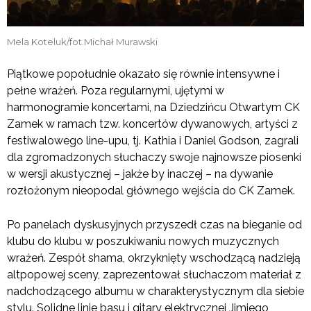
Mela Koteluk/fot.Michał Murawski
Piątkowe popołudnie okazało się równie intensywne i
pełne wrażeń. Poza regularnymi, ujętymi w
harmonogramie koncertami, na Dziedzińcu Otwartym CK
Zamek w ramach tzw. koncertów dywanowych, artyści z
festiwalowego line-upu, tj. Kathia i Daniel Godson, zagrali
dla zgromadzonych słuchaczy swoje najnowsze piosenki
w wersji akustycznej – jakże by inaczej – na dywanie
rozłożonym nieopodal głównego wejścia do CK Zamek.
Po panelach dyskusyjnych przyszedł czas na bieganie od
klubu do klubu w poszukiwaniu nowych muzycznych
wrażeń. Zespół shama, okrzyknięty wschodzącą nadzieją
altpopowej sceny, zaprezentował słuchaczom materiał z
nadchodzącego albumu w charakterystycznym dla siebie
stylu. Solidne linie basu i gitary elektrycznej Jimiego,