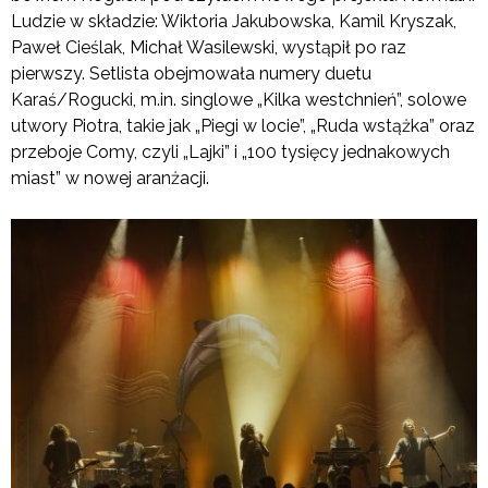
Ludzie w składzie: Wiktoria Jakubowska, Kamil Kryszak,
Paweł Cieślak, Michał Wasilewski, wystąpił po raz
pierwszy. Setlista obejmowała numery duetu
Karaś/Rogucki, m.in. singlowe „Kilka westchnień”, solowe
utwory Piotra, takie jak „Piegi w locie”, „Ruda wstążka” oraz
przeboje Comy, czyli „Lajki” i „100 tysięcy jednakowych
miast” w nowej aranżacji.