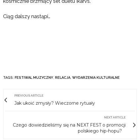
kosmicznie brzmiący set duetu Ikarvs.
Ciąg dalszy nastąpi…
TAGS:
FESTIWAL MUZYCZNY
,
RELACJA
,
WYDARZENIA KULTURALNE
PREVIOUS ARTICLE
Jak ukoić zmysły? Wieczorne rytuały
NEXT ARTICLE
Czego dowiedzieliśmy się na NEXT FEST o promocji
polskiego hip-hopu?