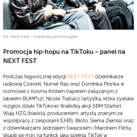
fot. Next Fest – materiały promocyjne
Promocja hip-hopu na TikToku – panel na
NEXT FEST
Podczas tegorocznej edycji
NEXT FEST
dziennikarze
radiowej Czwórki, Numer Raz oraz Dominika Płonka w
rozmowie z Kosmą Królem (raperem związanym z
labelem BUMP’12), Nicole Trębacz (artystką, która zyskała
rozgłos dzięki TikTokowi, finalistką akcji SBM Starter),
Wują HZG (basistą, producentem, artystą znanym ze
współpracy z zespołami EABS, Błoto, Siema Ziemia) oraz
z dziennikarzami Jędrzejem Święcickim i Marcinem Flintą,
skupili się m.in. na funkcji, jaką spełnia TikTok w