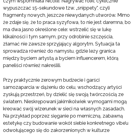
czym wspomniała Nicole. Nagrywać rolki, cyklicznie
wypuszczać 15-sekundowe tzw. „snippety”, czyli
fragmenty nowych, jeszcze niewydanych utworów. Mimo
że zdaje się, że to praca syzyfowa, to nie jest daremna, bo
ma dwa jasno określone cele: wstrzelić się w lukę
klikalności i tym samym, przy odrobinie szczęścia,
złamać nie zawsze sprzyjający algorytm. Sytuacja ta
sprowadza również do namysłu, gdzie leży granica
między byciem artystą a byciem influencerem, którą
paneliści również nakreślili.
Przy praktycznie zerowym budżecie i garści
samozaparcia w dążeniu do celu, wschodzący artyści
zyskują przestrzeń, by dzielić się swoją twórczością ze
światem. Nieskrępowani jakimikolwiek wymogami mogą
kreować swój wizerunek w sieci na własnych zasadach.
Na przykład poprzez sięganie po memiczną, zabawną
estetykę czy budowanie wokół siebie konkretnego vibe’u
odwołującego się do zakorzenionych w kulturze