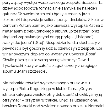
porywający występ warszawskiego zespołu Brassers. Ta
dziewięcioosobowa formacja nie zamyka się na jeden
gatunek. W swoim brzmieniu łączy elementy jazzu,
elektroniki i doprawia je solidną porcją dęciaków. Z kolei w
Centrum Kultury Zamek jako pierwsza wystąpiła Kathia z
materiałem z debiutanckiego albumu „przestrzeń” oraz
singlami zapowiadającymi drugą płytę – „Listopad”,
„wszystko jedno” i „Stój”. Niespodzianką dla słuchaczy z
pewnością był gościnny udział dziewczyn z zespołu Lor
w najnowszym, dopiero co wydanym utworze „Rosa”.
Chwilę później na tę samą scenę wkroczył Dawid
Tyszkowski, który w całości zagrał utwory z drugiego
albumu „Mam szczęście”.
Nie zabrakło również wyczekiwanego przez wielu
występu Piotra Roguckiego w klubie Tama. „Gdyby
istniała kategoria „wielokrotny debiutant”, chcielibyśmy ją
otrzymać” – przyznał w trakcie. Chęci są uzasadnione,
bowiem Rogucki pod szyldem nowego projektu Normalni