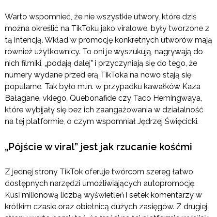
Warto wspomnieć, że nie wszystkie utwory, które dziś
można określić na TikToku jako viralowe, były tworzone z
tą intencją. Wkład w promocję konkretnych utworów mają
również użytkownicy. To oni je wyszukują, nagrywają do
nich filmiki, „podają dalej” i przyczyniają się do tego, że
numery wydane przed erą TikToka na nowo stają się
popularne. Tak było m.in. w przypadku kawałków Kaza
Bałagane, vkiego, Quebonafide czy Taco Hemingwaya,
które wybijały się bez ich zaangażowania w działalność
na tej platformie, o czym wspomniał Jędrzej Święcicki.
„Pójście w viral” jest jak rzucanie kośćmi
Z jednej strony TikTok oferuje twórcom szereg łatwo
dostępnych narzędzi umożliwiających autopromocję.
Kusi milionową liczbą wyświetleń i setek komentarzy w
krótkim czasie oraz obietnicą dużych zasięgów. Z drugiej