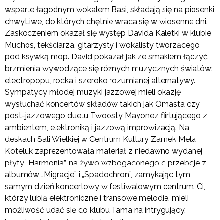
wsparte łagodnym wokalem Basi, składają się na piosenki
chwytliwe, do których chętnie wraca się w wiosenne dni.
Zaskoczeniem okazał się występ Davida Kaletki w klubie
Muchos, tekściarza, gitarzysty i wokalisty tworzącego
pod ksywką mop. David pokazał jak ze smakiem łączyć
brzmienia wywodzące się różnych muzycznych światów:
electropopu, rocka i szeroko rozumianej alternatywy.
Sympatycy młodej muzyki jazzowej mieli okazję
wysłuchać koncertów składów takich jak Omasta czy
post-jazzowego duetu Twoosty Mayonez flirtującego z
ambientem, elektroniką i jazzową improwizacją. Na
deskach Sali Wielkiej w Centrum Kultury Zamek Mela
Koteluk zaprezentowała materiał z niedawno wydanej
płyty „Harmonia”, na żywo wzbogaconego o przeboje z
albumów „Migracje” i „Spadochron”, zamykając tym
samym dzień koncertowy w festiwalowym centrum. Ci,
którzy lubią elektroniczne i transowe melodie, mieli
możliwość udać się do klubu Tama na intrygujący,