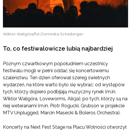
Wiktor Waligóra/fot.Dominika Scheibinger
To, co festiwalowicze lubią najbardziej
Późnym czwartkowym popołudniem uczestnicy
festiwalu mogli w pełni oddać się koncertowemu
szaleństwu. Ten dzień oferował szereg świetnych
wydarzeń, na które warto było się wybrać: od występów
tych, którzy dopiero podbijają muzyczny rynek (m.in.
Wiktor Waligóra, Loveworms, Alicja), po tych, którzy są na
niej weteranami (m.in. Piotr Rogucki, Grubson w projekcie
MTV Unplugged, Marcin Masecki & Boleros Orchestra).
Koncerty na Next Fest Stage na Placu Wolności otworzył