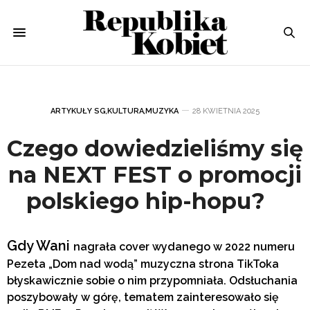
ARTYKUŁY SG
,
KULTURA
,
MUZYKA
28 KWIETNIA 2025
Czego dowiedzieliśmy się
na NEXT FEST o promocji
polskiego hip-hopu?
Gdy Wani
nagrała cover wydanego w 2022 numeru
Pezeta „Dom nad wodą” muzyczna strona TikToka
błyskawicznie sobie o nim przypomniała. Odsłuchania
poszybowały w górę, tematem zainteresowało się