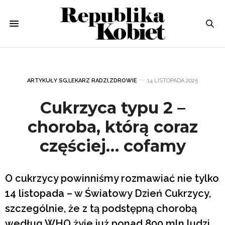
ARTYKUŁY SG
,
LEKARZ RADZI
,
ZDROWIE
14 LISTOPADA 2025
Cukrzyca typu 2 –
choroba, którą coraz
częściej… cofamy
O cukrzycy powinniśmy rozmawiać nie tylko
14 listopada – w Światowy Dzień Cukrzycy,
szczególnie, że z tą podstępną chorobą
według WHO żyje już ponad 800 mln ludzi