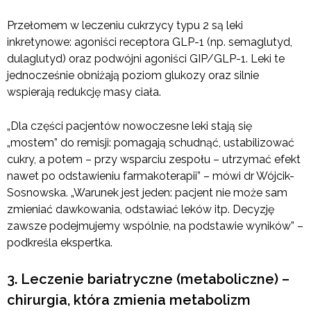
Przełomem w leczeniu cukrzycy typu 2 są leki
inkretynowe: agoniści receptora GLP-1 (np. semaglutyd,
dulaglutyd) oraz podwójni agoniści GIP/GLP-1. Leki te
jednocześnie obniżają poziom glukozy oraz silnie
wspierają redukcję masy ciała.
„Dla części pacjentów nowoczesne leki stają się
„mostem” do remisji: pomagają schudnąć, ustabilizować
cukry, a potem – przy wsparciu zespołu – utrzymać efekt
nawet po odstawieniu farmakoterapii” – mówi dr Wójcik-
Sosnowska. „Warunek jest jeden: pacjent nie może sam
zmieniać dawkowania, odstawiać leków itp. Decyzję
zawsze podejmujemy wspólnie, na podstawie wyników” –
podkreśla ekspertka.
3. Leczenie bariatryczne (metaboliczne) –
chirurgia, która zmienia metabolizm