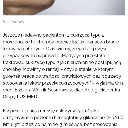
fot: Pixabay
Jeszcze niedawno pacjentom z cukrzycą typu 2
mówiono, że to choroba przewlekła, że oznacza branie
leków na całe życie. Dziś wiemy, że w dużej części
przypadków to nieprawda. „Medycyna przestała
traktować cukrzycę typu 2 jak nieuchronnie postępującą
chorobę. Mówimy o remisji – czyli o stanie, w którym
glikemia wraca do wartości prawidłowych bez potrzeby
stosowania leków przeciwcukrzycowych” – wyjaśnia dr n.
med. Elżbieta Wójcik-Sosnowska, diabetolog, ekspertka
Grupy LUX MED.
Eksperci definiują remisję cukrzycy typu 2 jako
utrzymywanie poziomu hemoglobiny glikowanej (HbA1c)
&lt; 6,5% przez co najmniej 3 miesiące, bez stosowania