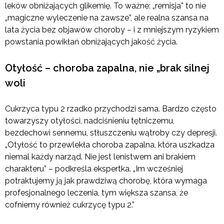
leków obniżających glikemię. To ważne: „remisja” to nie
„magiczne wyleczenie na zawsze”, ale realna szansa na
lata życia bez objawów choroby – i z mniejszym ryzykiem
powstania powikłań obniżających jakość życia.
Otyłość – choroba zapalna, nie „brak silnej
woli
Cukrzyca typu 2 rzadko przychodzi sama. Bardzo często
towarzyszy otyłości, nadciśnieniu tętniczemu,
bezdechowi sennemu, stłuszczeniu wątroby czy depresji.
„Otyłość to przewlekła choroba zapalna, która uszkadza
niemal każdy narząd. Nie jest lenistwem ani brakiem
charakteru” – podkreśla ekspertka. „Im wcześniej
potraktujemy ją jak prawdziwą chorobę, która wymaga
profesjonalnego leczenia, tym większa szansa, że
cofniemy również cukrzycę typu 2.”