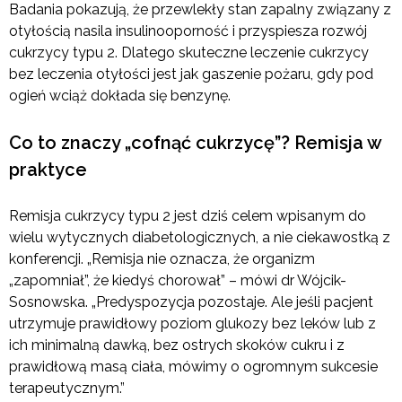
Badania pokazują, że przewlekły stan zapalny związany z
otyłością nasila insulinooporność i przyspiesza rozwój
cukrzycy typu 2. Dlatego skuteczne leczenie cukrzycy
bez leczenia otyłości jest jak gaszenie pożaru, gdy pod
ogień wciąż dokłada się benzynę.
Co to znaczy „cofnąć cukrzycę”? Remisja w
praktyce
Remisja cukrzycy typu 2 jest dziś celem wpisanym do
wielu wytycznych diabetologicznych, a nie ciekawostką z
konferencji. „Remisja nie oznacza, że organizm
„zapomniał”, że kiedyś chorował” – mówi dr Wójcik-
Sosnowska. „Predyspozycja pozostaje. Ale jeśli pacjent
utrzymuje prawidłowy poziom glukozy bez leków lub z
ich minimalną dawką, bez ostrych skoków cukru i z
prawidłową masą ciała, mówimy o ogromnym sukcesie
terapeutycznym.”