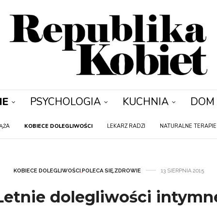
IE
PSYCHOLOGIA
KUCHNIA
DOM
IĄŻA
KOBIECE DOLEGLIWOŚCI
LEKARZ RADZI
NATURALNE TERAPIE
KOBIECE DOLEGLIWOŚCI
,
POLECA SIĘ
,
ZDROWIE
13 SIERPNIA 2015
Letnie dolegliwości intymn