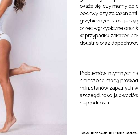
okaże się, czy mamy do 
pochwy czy zakażeniami 
grzybicznych stosuje si
przeciwgrzybiczne oraz ś
w przypadku zakażeń bakt
doustne oraz dopochwo
Problemów intymnych ni
nieleczone mogą prowadz
m.in. stanów zapalnych 
szczególności jajowodó
niepłodności.
TAGS:
INFEKCJE
,
INTYMNE DOLEG