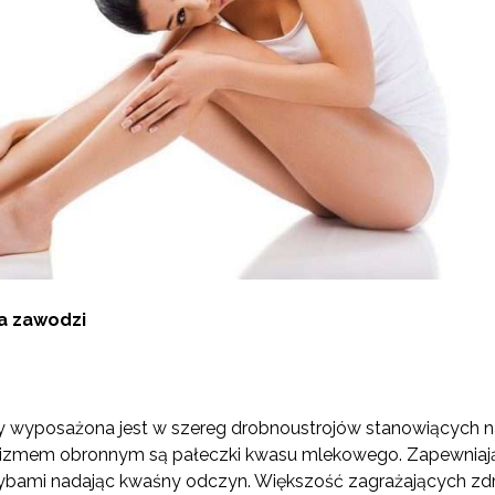
a zawodzi
y wyposażona jest w szereg drobnoustrojów stanowiących natu
izmem obronnym są pałeczki kwasu mlekowego. Zapewniają 
ybami nadając kwaśny odczyn. Większość zagrażających zdr