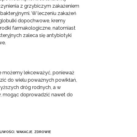
czynienia z grzybiczym zakażeniem
bakteryjnymi.
W leczeniu zakażeń
ę globulki dopochwowe, kremy
rodki farmakologiczne, natomiast
eryjnych zaleca się antybiotyki
we.
e możemy lekceważyć, ponieważ
ić do wielu poważnych powikłań,
wyższych dróg rodnych, a w
w, mogąc doprowadzić nawet do
LIWOŚCI
,
WAKACJE
,
ZDROWIE