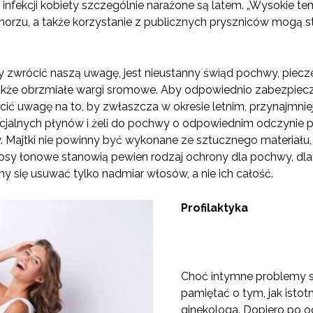
 infekcji kobiety szczególnie narażone są latem. „Wysokie te
 morzu, a także korzystanie z publicznych pryszniców mogą s
y zwrócić naszą uwagę, jest nieustanny świąd pochwy, pie
 także obrzmiałe wargi sromowe. Aby odpowiednio zabezpiecz
ić uwagę na to, by zwłaszcza w okresie letnim, przynajmnie
alnych płynów i żeli do pochwy o odpowiednim odczynie pH.
Majtki nie powinny być wykonane ze sztucznego materiału, a 
osy łonowe stanowią pewien rodzaj ochrony dla pochwy, dlat
ajmy się usuwać tylko nadmiar włosów, a nie ich całość.
Profilaktyka
Choć intymne problemy s
pamiętać o tym, jak istotn
ginekologa. Dopiero po od