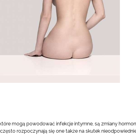
 które mogą powodować infekcje intymne, są zmiany hormo
 często rozpoczynają się one także na skutek nieodpowiedniej