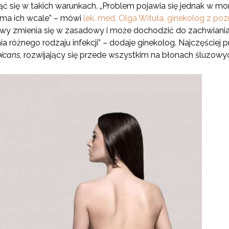
ąć się w takich warunkach. „Problem pojawia się jednak w 
e ma ich wcale” – mówi
lek. med. Olga Wituła, ginekolog z po
zmienia się w zasadowy i może dochodzić do zachwiania nat
a różnego rodzaju infekcji”
– dodaje ginekolog.
Najczęściej
icans
, rozwijający się przede wszystkim na błonach śluzowy