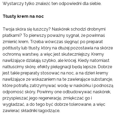
Wystarczy tylko znaleźć ten odpowiedni dla siebie.
Tłusty krem na noc
Twoja skóra się łuszczy? Naskórek schodzi drobnymi
płatkami? To pierwszy poważny sygnał, że powinnaś
zmienić krem. Trzeba wówczas sięgnąć po preparat
półtłusty lub tłusty, który na dłużej pozostawia na skórze
ochronną warstwę, a więc jest skuteczniejszy. Kremy
nawilżające działają szybko, ale krócej. Kiedy natomiast
natłuścimy skórę, efekty pielęgnacji będą lepsze. Dobrze
jest takie preparaty stosować na noc, a na dzień kremy
nawilżające ze wskazaniem na te zawierające substancje,
które potrafią zatrzymywać wodę w naskórku i podnoszą
odporność skóry. Powinny one odbudowywać naskórek,
przyspieszać jego regenerację, zmiękczać go i
wygładzać, a do tego być dobrze tolerowane, a więc
zawierać składniki łagodzące.