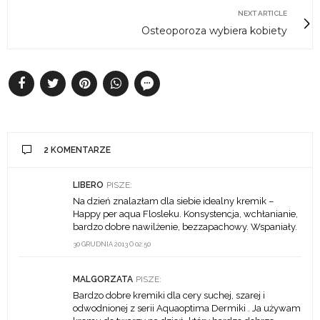
NEXT ARTICLE
Osteoporoza wybiera kobiety
2 KOMENTARZE
LIBERO
PISZE:
Na dzień znalazłam dla siebie idealny kremik –
Happy per aqua Flosleku. Konsystencja, wchłanianie,
bardzo dobre nawilżenie, bezzapachowy. Wspaniały.
30 GRUDNIA 2013 O 02:50
MALGORZATA
PISZE:
Bardzo dobre kremiki dla cery suchej, szarej i
odwodnionej z serii Aquaoptima Dermiki . Ja używam