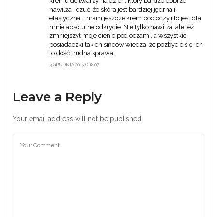
kremu do twarzy na dzień, który bardzo dobrze
nawilża i czuć, że skóra jest bardziej jędrna i
elastyczna. i mam jeszcze krem pod oczy i to jest dla
mnie absolutne odkrycie. Nie tylko nawilża, ale też
zmniejszył moje cienie pod oczami, a wszystkie
posiadaczki takich sińców wiedza, że pozbycie się ich
to dość trudna sprawa.
3 GRUDNIA 2013 O 18:07
Leave a Reply
Your email address will not be published.