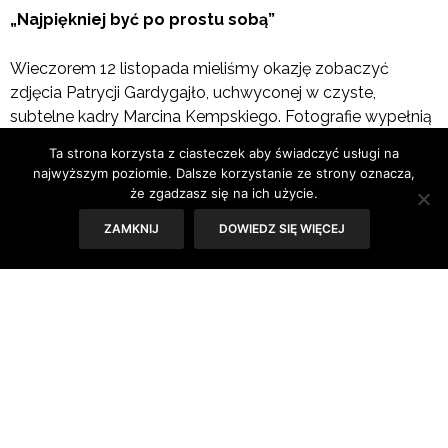
„Najpiękniej być po prostu sobą”
Wieczorem 12 listopada mieliśmy okazję zobaczyć
zdjęcia Patrycji Gardygajło, uchwyconej w czyste,
subtelne kadry Marcina Kempskiego. Fotografie wypełnią
Kalendarz YES 2014. Nowoczesne, jasne wnętrze Pin – Up
Ta strona korzysta z ciasteczek aby świadczyć usługi na
Studio w Warszawie stanowiło idealne tło dla tej
najwyższym poziomie. Dalsze korzystanie ze strony oznacza,
delikatnej i ciepłej historii.
że zgadzasz się na ich użycie.
ZAMKNIJ
DOWIEDZ SIĘ WIĘCEJ
Tematem przewodnim i przesłaniem Kalendarza YES
2014 jest kobieca umiejętność wyrażania własnej
naturalności i indywidualizmu. To portret współczesnej
kobiety, której niezwykłość kreuje prostota.
Podczas wernisażu wystąpiła Aga Zaryan – wokalistka
jazzowa, pierwsza polska artystka, której płyty ukazują się
nakładem legendarnej wytwórni Blue Note Records.
Goście mieli okazję posłuchać utworów z najnowszego