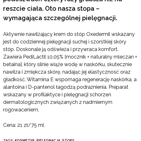
reszcie ciała. Oto nasza stopa –
wymagająca szczególnej pielęgnacji.
Aktywnie nawilżający krem do stóp Oxedermil wskazany
jest do codziennej pielęgnacji suchej i szorstkiej skóry
stóp. Doskonale ją odświeża i przywraca komfort.
Zawiera PediLactil 10,05% [mocznik + naturalny mleczan +
betaina], który silnie wiąże wodę w naskórku, skutecznie
nawilża i zmiękcza skórę, nadając jej elastyczność oraz
gładkość. Witamina E wspomaga regenerację naskórka, a
alantoina i D-pantenol łagodzą podrażnienia. Preparat
wskazany w profilaktyce i pielęgnacji schorzeń
dermatologicznych związanych z nadmiernym
rogowaceniem.
Cena: 21 zł/75 ml
TAGS:
KOSMETYK
,
PIELĘGNACJA
,
STOPY