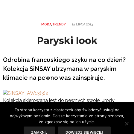
MODA
,
TRENDY
15 LIPCA 2013
Paryski look
Odrobina francuskiego szyku na co dzień?
Kolekcja SiNSAY utrzymana w paryskim
klimacie na pewno was zainspiruje.
Kolekcja skierowana jest do pewnych swojej urody,
odważnych dziewczyn, ceniących dobry styl w
Ta strona korzysta z ciasteczek aby świadczyć usługi na
przystępnej cenie. Stanowi zbiór najmodniejszych ubrań i
najwyższym poziomie. Dalsze korzystanie ze strony oznacza,
akcesoriów, a znajdziecie w niej: bomber jackets, parki,
że zgadzasz się na ich użycie.
kurtki jeansowe, melanżowe swetry, rurki, koszule w kratę i
ZAMKNIJ
DOWIEDZ SIĘ WIĘCEJ