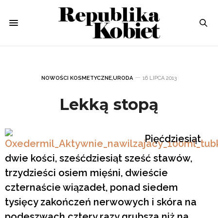
NOWOŚCI KOSMETYCZNE
,
URODA
16 LIPCA 2013
Lekką stopą
Pięćdziesiąt
dwie kości, sześćdziesiąt sześć stawów,
trzydzieści osiem mięśni, dwieście
czternaście wiązadeł, ponad siedem
tysięcy zakończeń nerwowych i skóra na
podeszwach cztery razy grubsza niż na