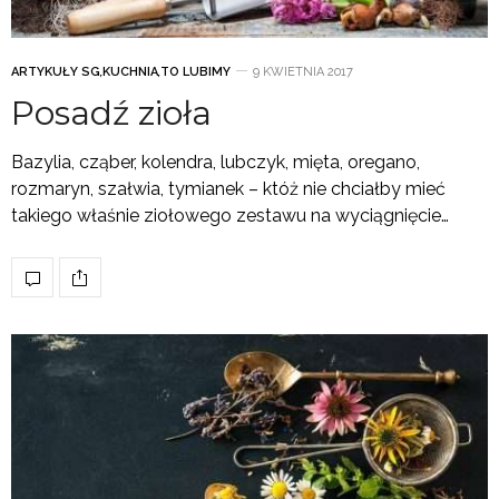
ARTYKUŁY SG
,
KUCHNIA
,
TO LUBIMY
9 KWIETNIA 2017
Posadź zioła
Bazylia, cząber, kolendra, lubczyk, mięta, oregano,
rozmaryn, szałwia, tymianek – któż nie chciałby mieć
takiego właśnie ziołowego zestawu na wyciągnięcie…