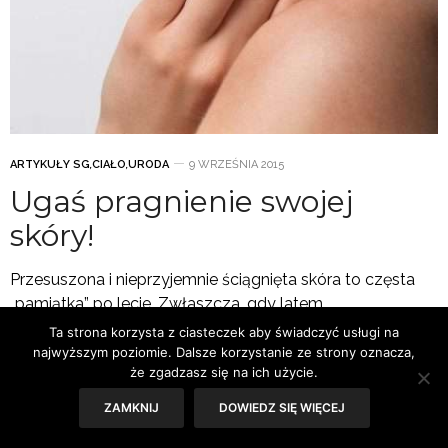
ARTYKUŁY SG
,
CIAŁO
,
URODA
9 WRZEŚNIA 2015
Ugaś pragnienie swojej
skóry!
Przesuszona i nieprzyjemnie ściągnięta skóra to częsta
„pamiątka” po lecie. Zwłaszcza, gdy latem
zapominałyśmy o odpowiedniej pielęgnacji i ochronie
Ta strona korzysta z ciasteczek aby świadczyć usługi na
przeciwsłonecznej.…
najwyższym poziomie. Dalsze korzystanie ze strony oznacza,
że zgadzasz się na ich użycie.
ZAMKNIJ
DOWIEDZ SIĘ WIĘCEJ