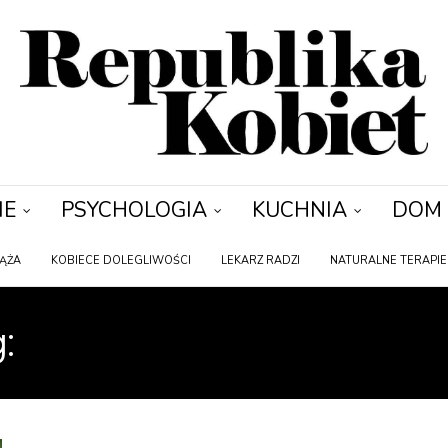
IE
PSYCHOLOGIA
KUCHNIA
DOM
IĄŻA
KOBIECE DOLEGLIWOŚCI
LEKARZ RADZI
NATURALNE TERAPIE
:
POŚWIĄTECZNY DET