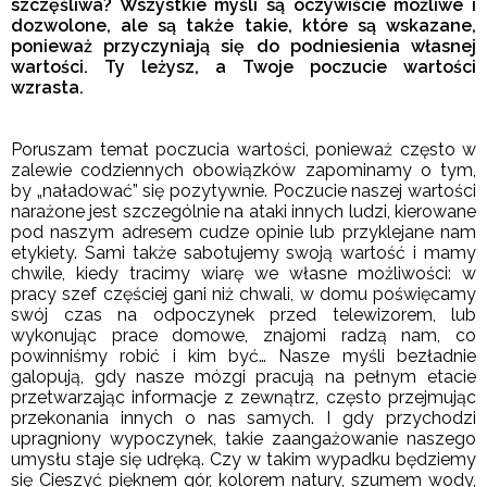
szczęśliwa? Wszystkie myśli są oczywiście możliwe i
dozwolone, ale są także takie, które są wskazane,
ponieważ przyczyniają się do podniesienia własnej
wartości. Ty leżysz, a Twoje poczucie wartości
wzrasta.
Poruszam temat poczucia wartości, ponieważ często w
zalewie codziennych obowiązków zapominamy o tym,
by „naładować” się pozytywnie. Poczucie naszej wartości
narażone jest szczególnie na ataki innych ludzi, kierowane
pod naszym adresem cudze opinie lub przyklejane nam
etykiety. Sami także sabotujemy swoją wartość i mamy
chwile, kiedy tracimy wiarę we własne możliwości: w
pracy szef częściej gani niż chwali, w domu poświęcamy
swój czas na odpoczynek przed telewizorem, lub
wykonując prace domowe, znajomi radzą nam, co
powinniśmy robić i kim być… Nasze myśli bezładnie
galopują, gdy nasze mózgi pracują na pełnym etacie
przetwarzając informacje z zewnątrz, często przejmując
przekonania innych o nas samych. I gdy przychodzi
upragniony wypoczynek, takie zaangażowanie naszego
umysłu staje się udręką. Czy w takim wypadku będziemy
się Cieszyć pięknem gór, kolorem natury, szumem wody,