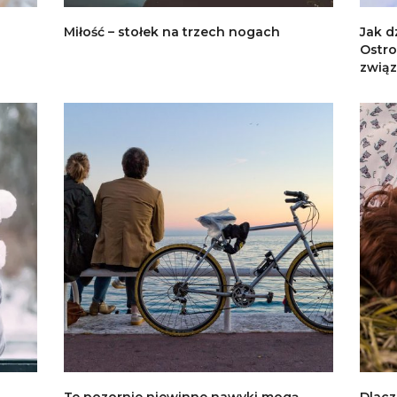
Miłość – stołek na trzech nogach
Jak d
Ostro
zwią
Te pozornie niewinne nawyki mogą
Dlacz