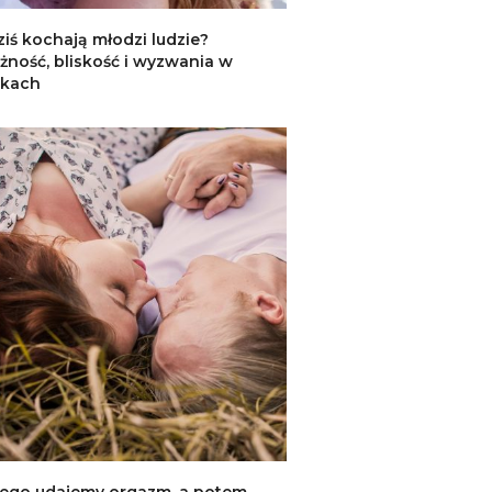
ziś kochają młodzi ludzie?
żność, bliskość i wyzwania w
zkach
ego udajemy orgazm, a potem