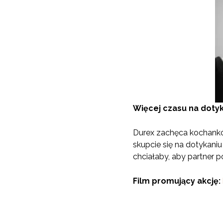
Więcej czasu na doty
Durex zachęca kochanków
skupcie się na dotykani
chciałaby, aby partner p
Film promujący akcję: