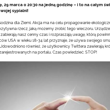
ę, 29 marca o 20:30 na jedną godzinę – i to na całym świ
wojej sypialni!
odzina dla Ziemi. Akcja ma na celu propagowanie ekologicz
ozytywna rzecz, jaką możemy zrobić tego wieczoru. Urządzeni
 zabierają nasz cenny czas i rozpraszają uwagę, którą powin
ców USA w wieku 18-34 lat przyznaje, że używa swojego sm
Udowodniono również, że użytkownicy Twittera zawierają kró
zarejestrowanych na portalu. Czas powiedzieć: STOP!