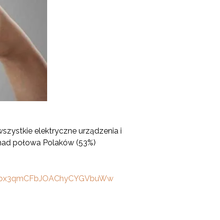
szystkie elektryczne urządzenia i
ponad połowa Polaków (53%)
=UUbx3qmCFbJOAChyCYGVbuWw