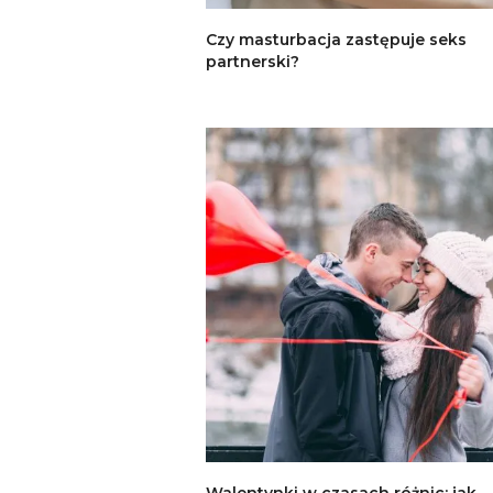
Czy masturbacja zastępuje seks
partnerski?
Walentynki w czasach różnic: jak