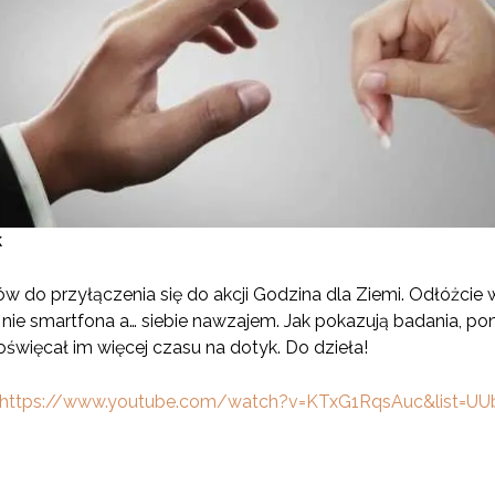
k
 do przyłączenia się do akcji Godzina dla Ziemi. Odłóżcie w
u nie smartfona a… siebie nawzajem. Jak pokazują badania, 
oświęcał im więcej czasu na dotyk. Do dzieła!
https://www.youtube.com/watch?v=KTxG1RqsAuc&list