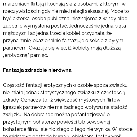
marzeniach flirtują i kochają się z osobami, z którymi w
rzeczywistości nigdy nie mieli relacji seksualnej. Może to
być aktorka, osoba publiczna, nieznajoma z windy albo
zupełnie wymyślona postać. Jednocześnie jedna piąta
mężczyzn i aż jedna trzecia kobiet przyznała, że
przynajmniej okazjonalnie fantazjuje o seksie z byłym
partnerem. Okazuje się więc, iż kobiety mają dłuższą
„erotyczną” pamięć.
Fantazja zdradzie nierówna
Częstość fantazji erotycznych o osobie spoza związku
nie miała jednak statystycznego związku z częstością
zdrady. Oznacza to, iż większość myślowych flirtów i
igraszek partnerów nie ma żadnego wpływu na stałość
związku. Na dobranoc można pofantazjować o
przystojnym bohaterze powieści lub seksownej
bohaterce filmu, ale nic złego z tego nie wynika. W istocie
te widmowe postacie bywają „obiektami testowymi”