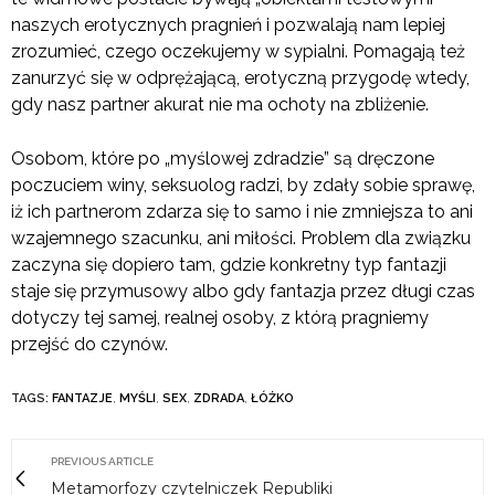
naszych erotycznych pragnień i pozwalają nam lepiej
zrozumieć, czego oczekujemy w sypialni. Pomagają też
zanurzyć się w odprężającą, erotyczną przygodę wtedy,
gdy nasz partner akurat nie ma ochoty na zbliżenie.
Osobom, które po „myślowej zdradzie” są dręczone
poczuciem winy, seksuolog radzi, by zdały sobie sprawę,
iż ich partnerom zdarza się to samo i nie zmniejsza to ani
wzajemnego szacunku, ani miłości. Problem dla związku
zaczyna się dopiero tam, gdzie konkretny typ fantazji
staje się przymusowy albo gdy fantazja przez długi czas
dotyczy tej samej, realnej osoby, z którą pragniemy
przejść do czynów.
TAGS:
FANTAZJE
,
MYŚLI
,
SEX
,
ZDRADA
,
ŁÓŻKO
PREVIOUS ARTICLE
Metamorfozy czytelniczek Republiki