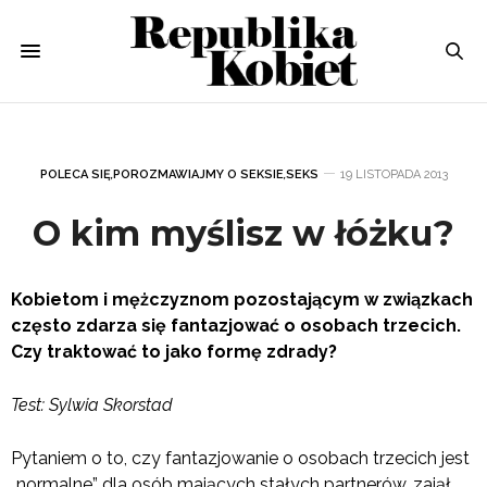
POLECA SIĘ
,
POROZMAWIAJMY O SEKSIE
,
SEKS
19 LISTOPADA 2013
O kim myślisz w łóżku?
Kobietom i mężczyznom pozostającym w związkach
często zdarza się fantazjować o osobach trzecich.
Czy traktować to jako formę zdrady?
Test: Sylwia Skorstad
Pytaniem o to, czy fantazjowanie o osobach trzecich jest
„normalne” dla osób mających stałych partnerów, zajął