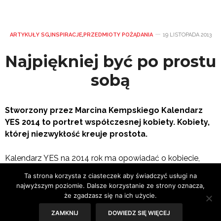
ARTYKUŁY SG
,
INSPIRACJE
,
PRZEDMIOTY POŻĄDANIA
19 LISTOPADA 2013
Najpiękniej być po prostu
sobą
Stworzony przez Marcina Kempskiego Kalendarz
YES 2014 to portret współczesnej kobiety. Kobiety,
której niezwykłość kreuje prostota.
Kalendarz YES na 2014 rok ma opowiadać o kobiecie,
która najlepiej czuje się, gdy może być sobą, w czym
Ta strona korzysta z ciasteczek aby świadczyć usługi na
pomaga jej wymarzona biżuteria. To ona spełnia marzenia
najwyższym poziomie. Dalsze korzystanie ze strony oznacza,
i to nie tylko te najbardziej wyrafinowane. Biżuteria tworzy
że zgadzasz się na ich użycie.
magię codzienności, sprawia, że twardo stąpając po
ZAMKNIJ
DOWIEDZ SIĘ WIĘCEJ
ziemi, jednocześnie możemy zanurzyć się w bajce.