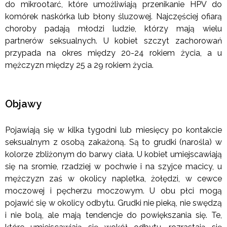
do mikrootarć, które umożliwiają przenikanie HPV do
komórek naskórka lub błony śluzowej. Najczęściej ofiarą
choroby padają młodzi ludzie, którzy mają wielu
partnerów seksualnych. U kobiet szczyt zachorowań
przypada na okres między 20-24 rokiem życia, a u
mężczyzn między 25 a 29 rokiem życia.
Objawy
Pojawiają się w kilka tygodni lub miesięcy po kontakcie
seksualnym z osobą zakażoną. Są to grudki (narośla) w
kolorze zbliżonym do barwy ciała. U kobiet umiejscawiają
się na sromie, rzadziej w pochwie i na szyjce macicy, u
mężczyzn zaś w okolicy napletka, żołędzi, w cewce
moczowej i pęcherzu moczowym. U obu płci mogą
pojawić się w okolicy odbytu. Grudki nie pieką, nie swędzą
i nie bolą, ale mają tendencje do powiększania się. Te,