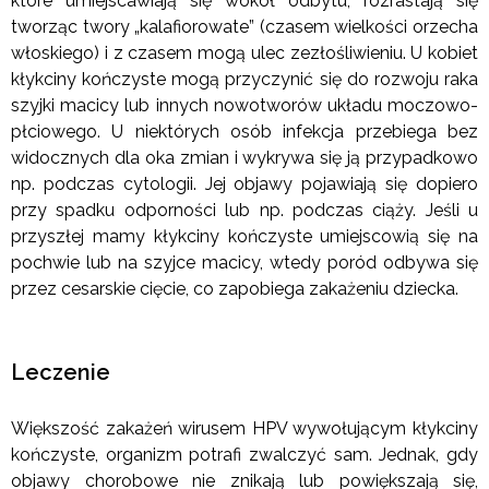
które umiejscawiają się wokół odbytu, rozrastają się
tworząc twory „kalafiorowate” (czasem wielkości orzecha
włoskiego) i z czasem mogą ulec zezłośliwieniu. U kobiet
kłykciny kończyste mogą przyczynić się do rozwoju raka
szyjki macicy lub innych nowotworów układu moczowo-
płciowego. U niektórych osób infekcja przebiega bez
widocznych dla oka zmian i wykrywa się ją przypadkowo
np. podczas cytologii. Jej objawy pojawiają się dopiero
przy spadku odporności lub np. podczas ciąży. Jeśli u
przyszłej mamy kłykciny kończyste umiejscowią się na
pochwie lub na szyjce macicy, wtedy poród odbywa się
przez cesarskie cięcie, co zapobiega zakażeniu dziecka.
Leczenie
Większość zakażeń wirusem HPV wywołującym kłykciny
kończyste, organizm potrafi zwalczyć sam. Jednak, gdy
objawy chorobowe nie znikają lub powiększają się,