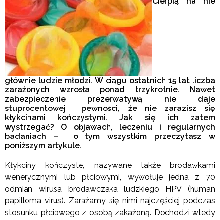
Cierpią na nie
głównie ludzie młodzi. W ciągu ostatnich 15 lat liczba
zarażonych wzrosła ponad trzykrotnie. Nawet
zabezpieczenie prezerwatywą nie daje
stuprocentowej pewności, że nie zarazisz się
kłykcinami kończystymi. Jak się ich zatem
wystrzegać? O objawach, leczeniu i regularnych
badaniach – o tym wszystkim przeczytasz w
poniższym artykule.
Kłykciny kończyste, nazywane także brodawkami
wenerycznymi lub płciowymi, wywołuje jedna z 70
odmian wirusa brodawczaka ludzkiego HPV (human
papilloma virus). Zarażamy się nimi najczęściej podczas
stosunku płciowego z osobą zakażoną. Dochodzi wtedy