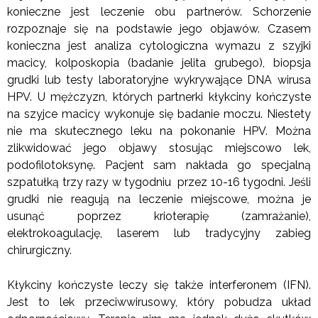
konieczne jest leczenie obu partnerów. Schorzenie
rozpoznaje się na podstawie jego objawów. Czasem
konieczna jest analiza cytologiczna wymazu z szyjki
macicy, kolposkopia (badanie jelita grubego), biopsja
grudki lub testy laboratoryjne wykrywające DNA wirusa
HPV. U mężczyzn, których partnerki kłykciny kończyste
na szyjce macicy wykonuje się badanie moczu. Niestety
nie ma skutecznego leku na pokonanie HPV. Można
zlikwidować jego objawy stosując miejscowo lek,
podofilotoksynę. Pacjent sam nakłada go specjalną
szpatułką trzy razy w tygodniu przez 10-16 tygodni. Jeśli
grudki nie reagują na leczenie miejscowe, można je
usunąć poprzez krioterapię (zamrażanie),
elektrokoagulację, laserem lub tradycyjny zabieg
chirurgiczny.
Kłykciny kończyste leczy się także interferonem (IFN).
Jest to lek przeciwwirusowy, który pobudza układ