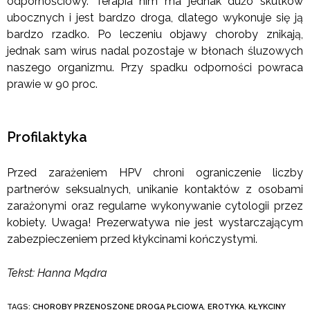
odpornościowy. Terapia nim ma jednak dużo skutków
ubocznych i jest bardzo droga, dlatego wykonuje się ją
bardzo rzadko. Po leczeniu objawy choroby znikają,
jednak sam wirus nadal pozostaje w błonach śluzowych
naszego organizmu. Przy spadku odporności powraca
prawie w 90 proc.
Profilaktyka
Przed zarażeniem HPV chroni ograniczenie liczby
partnerów seksualnych, unikanie kontaktów z osobami
zarażonymi oraz regularne wykonywanie cytologii przez
kobiety. Uwaga! Prezerwatywa nie jest wystarczającym
zabezpieczeniem przed kłykcinami kończystymi.
Tekst: Hanna Mądra
TAGS:
CHOROBY PRZENOSZONE DROGĄ PŁCIOWĄ
,
EROTYKA
,
KŁYKCINY