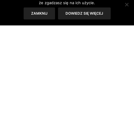
bezpieczne”. Zanim jednak będziemy mogły stosować tę
że zgadzasz się na ich użycie.
metodę musimy najpierw przez około pół roku
ZAMKNIJ
DOWIEDZ SIĘ WIĘCEJ
obserwować własny organizm i regularnie mierzyć
temperaturę, zanim będzie można na tej metodzie
naprawdę polegać.
Temperaturę należy mierzyć codziennie, o stałej porze
(tuż po przebudzeniu i bez wstawania z łóżka po co
najmniej 6-7 godzinach snu). Zawsze używamy tego
samego termometra w zależności od tego czy mierzymy
temeraturę w pochwie, czy pod językiem.
Przeciwwskazania
Prawidłowe odczytanie wykresu temperatury mogą