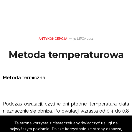
ANTYKONCEPCJA
31 LIPCA 2011
Metoda temperaturowa
Metoda termiczna
Podczas owulacji, czyli w dni płodne, temperatura ciała
nieznacznie się obniża. Po owulacji wzrasta od 0,4 do 0,8
stopni C. Dzięki pomiarom temperatury będziemy
Ta strona korzysta z ciasteczek aby świadczyć usługi na
wiedziały, kiedy mamy dni płodne, a kiedy „dni
najwyższym poziomie. Dalsze korzystanie ze strony oznacza,