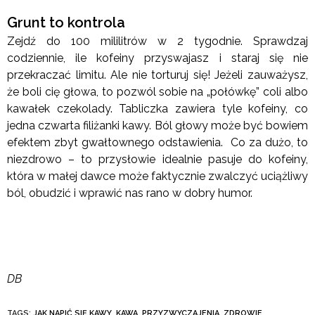
Grunt to kontrola
Zejdź do 100 mililitrów w 2 tygodnie. Sprawdzaj
codziennie, ile kofeiny przyswajasz i staraj się nie
przekraczać limitu. Ale nie torturuj się! Jeżeli zauważysz,
że boli cię głowa, to pozwól sobie na „połówkę” coli albo
kawałek czekolady. Tabliczka zawiera tyle kofeiny, co
jedna czwarta filiżanki kawy. Ból głowy może być bowiem
efektem zbyt gwałtownego odstawienia. Co za dużo, to
niezdrowo – to przysłowie idealnie pasuje do kofeiny,
która w małej dawce może faktycznie zwalczyć uciążliwy
ból, obudzić i wprawić nas rano w dobry humor.
DB
TAGS:
JAK NAPIĆ SIĘ KAWY
,
KAWA
,
PRZYZWYCZAJENIA
,
ZDROWIE