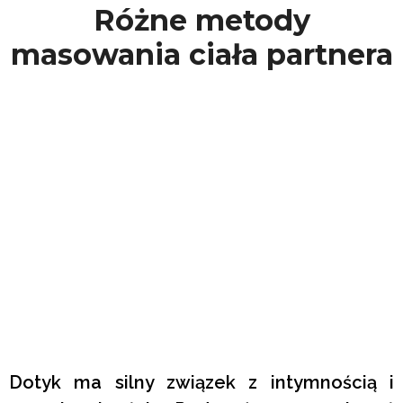
Różne metody
masowania ciała partnera
Dotyk ma silny związek z intymnością i
emocjonalnością. Pod wpływem czyjegoś
czułego dotyku możemy poczuć się
bezpieczni i zharmonizowani emocjonalnie,
gotowi do bardziej twórczego patrzenia na
życie. Możemy poczuć, że wszystkie
poziomy naszej świadomości stały się
jednością, co oznacza, że jesteśmy
wewnętrznie skoordynowani i zintegrowani
pomiędzy naszym ciałem, emocjami,