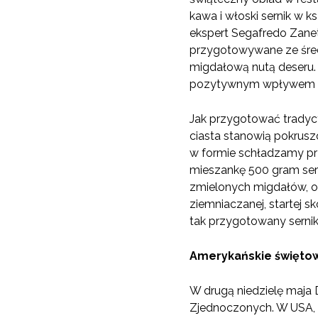
kawa i włoski sernik w k
ekspert Segafredo Zane
przygotowywane ze średn
migdałową nutą deseru. 
pozytywnym wpływem na 
Jak przygotować tradyc
ciasta stanowią pokrusz
w formie schładzamy pr
mieszankę 500 gram serk
zmielonych migdałów, odr
ziemniaczanej, startej 
tak przygotowany sernik
Amerykańskie święto
W drugą niedzielę maja 
Zjednoczonych. W USA, 