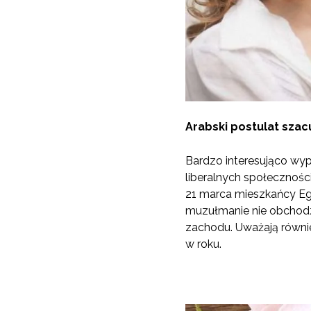
Arabski postulat szac
Bardzo interesująco wyp
liberalnych społecznośc
21 marca mieszkańcy Egi
muzułmanie nie obchodzą
zachodu. Uważają równie
w roku.