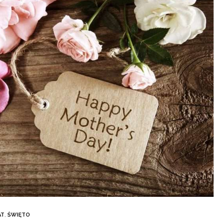
AT
,
ŚWIĘTO