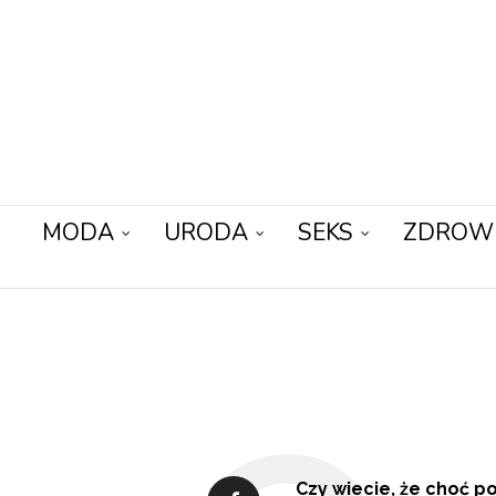
MODA
URODA
SEKS
ZDROW
Czy wiecie, że choć p