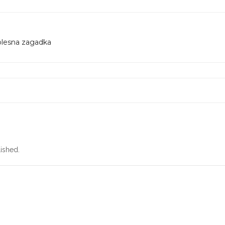
olesna zagadka
ished.