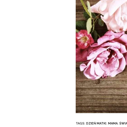
TAGS:
DZIEŃ MATKI
,
MAMA
,
ŚWI