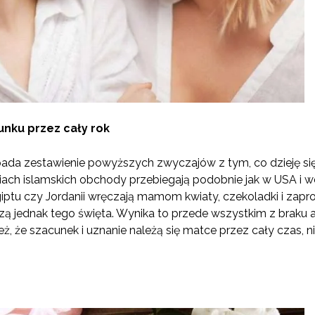
unku przez cały rok
ada zestawienie powyższych zwyczajów z tym, co dzieję się 
iach islamskich obchody przebiegają podobnie jak w USA i we
ptu czy Jordanii wręczają mamom kwiaty, czekoladki i zapro
 jednak tego święta. Wynika to przede wszystkim z braku a
ż, że szacunek i uznanie należą się matce przez cały czas, n