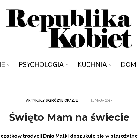
IE
PSYCHOLOGIA
KUCHNIA
DOM
ARTYKUŁY SG
,
RÓŻNE OKAZJE
21 MAJA 2015
Święto Mam na świecie
oczątków tradycji Dnia Matki doszukuje się w starożytn