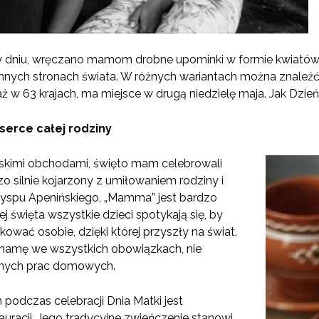
dniu, wręczano mamom drobne upominki w formie kwiatów i
innych stronach świata. W różnych wariantach można znaleź
aż w 63 krajach, ma miejsce w drugą niedzielę maja. Jak Dzie
serce całej rodziny
skimi obchodami, święto mam celebrowali
zo silnie kojarzony z umiłowaniem rodziny i
łwyspu Apenińskiego, „Mamma” jest bardzo
ej święta wszystkie dzieci spotykają się, by
kować osobie, dzięki której przyszły na świat.
mamę we wszystkich obowiązkach, nie
dnych prac domowych.
odczas celebracji Dnia Matki jest
auracji. Jego tradycyjne zwieńczenie stanowi