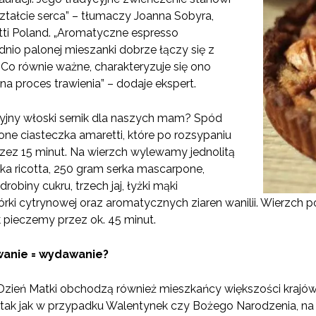
ształcie serca” – tłumaczy Joanna Sobyra,
tti Poland. „Aromatyczne espresso
io palonej mieszanki dobrze łączy się z
Co równie ważne, charakteryzuje się ono
proces trawienia” – dodaje ekspert.
yjny włoski sernik dla naszych mam? Spód
one ciasteczka amaretti, które po rozsypaniu
zez 15 minut. Na wierzch wylewamy jednolitą
a ricotta, 250 gram serka mascarpone,
obiny cukru, trzech jaj, łyżki mąki
skórki cytrynowej oraz aromatycznych ziaren wanilii. Wierzc
 pieczemy przez ok. 45 minut.
wanie = wydawanie?
Dzień Matki obchodzą również mieszkańcy większości krajów 
tak jak w przypadku Walentynek czy Bożego Narodzenia, na