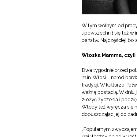
W tym wolnym od pracy 
upowszechnił się też w 
państw. Najczęściej, bo 
Włoska Mamma, czyli 
Dwa tygodnie przed pol
m.in. Włosi – naród bard
tradycji. W kulturze Pó
ważną postacią. W dniu j
złożyć życzenia i podzię
Wtedy też wyręcza się 
dopuszczając jej do ża
„Popularnym zwyczajem p
świąteczny obiad w rest